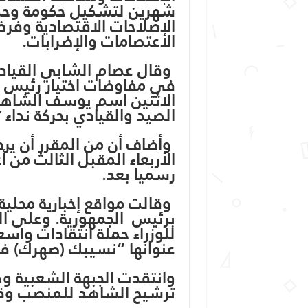
شهرين لتشكيل حكومة وحدة 
الإصلاحات الاقتصادية وفر
الاعتصامات والإضرابات.
‭‭ ‬‬‬‬‬‬وقال عصام الشابي ا
في مفاوضات اختيار رئيس ا
الاثنين اسم يوسف الشاهد
الصيد والقيادي بحركة نداء
‭‭‭‭‭‭ ‬‬‬‬‬‬وأضاف أن من المق
الأربعاء المقبل الثالث م
رسميا بعد.
‭‭‭‭‭‭ ‬‬‬‬‬‬وقالت مواقع إخبار
برئيس ‭‭‭‭‭‭ ‬‬‬‬‬‬الجمهو
للوزراء حملة انتقادات وا
عنوانها “نسيبك (صهرك) ف
وانتقدت الجبهة الشعبية 
ترشيح الشاهد للمنصب وقال