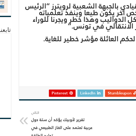
ادي بالجبهة الشعبية لرويترز “الرئيس
 آخر يكون طيعا وينفذ تعلمياته
 الدواليب وهذا خطر ويجرنا للوراء
الانتقالي في تونس.”
تابعن
حكم العائلة مؤشر خطير للغاية.
Pinterest
LinkedIn
Stumbleupon
التالي
تقرير لأوبيك يؤكد أن ستة دول
عربية تعتمد على الغاز الطبيعي في
توليد الطاقة