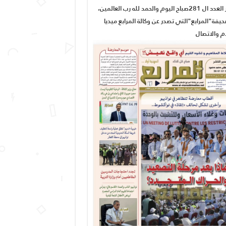
صدور العدد ال 281صباح اليوم والحمد لله رب العالمين،
يفة"المرابع"التي تصدر عن وكالة المرابع ميديا
ام والاتصال