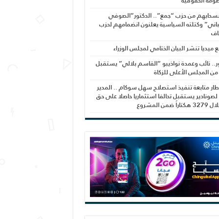
ومة الحقوقية
نسحابهم من حزب “جمع”.. الدكتور”الصوفي
اني” وكتلته السياسية يعلنون انضمامهم لحزب
اف
بع ميديا تنشر البيان الختامي لمجلس الوزراء
ر.. نائب وعمدة نواذيبو “القاسم بلالي” يستقبل
 من المجلس الأعلى للزكاة
ار متابعة تنفيذ استصلاح سهل سوكام .. المدير
 لصونادير يستقبل تحالفا استثماريا حاصلا على حق
راً ضمن المشروع