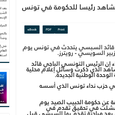
للمنظ
الشاهد رئيسا للحكومة في تونس
بعد ا
الشيب
الإنص
المرا
eBook
PDF
Print
بالصو
وفداً
في إط
العام
استغلال 3279 هكتا
ء إن الرئيس التونسي الباجي قائد
د الذي ذكرت وسائل إعلام محلية
الوحدة الوطنية الجديدة.
في حزب نداء تونس الذي أسسه
حجب الثقة عن حكومة الحبيب الصيد يوم
ا فشلت في تحقيق تقدم في
 بعد مبادرة تقدم بها السبسي قبل