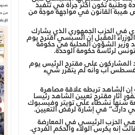
وطنية تكون أكثر جرأة في تنفيذ
ض هيبة القانون في مواجهة موجة من
من صح
للإعل
لقيادي في الحزب الجمهوري الذي يشارك
لوزراء المقبل إن السبسي اقترح يوم
 وزير الشؤون المحلية في حكومة
 تونس لرئاسة حكومة الوحدة.
رر أن يرد المشاركون على مقترح الرئيس يوم
ن أغسطس آب وأنه لم يتقرر شيء
ية محلية إن الشاهد تربطه علاقة مصاهرة
رية. وعلى الفور أثار مقترح تعيين الشاهد رئيسا
سعة شنها نشطاء على تويتر وفيسبوك
ي دارك” في إشارة لرفض التعيين.
وهي الحزب الرئيسي في المعارضة
ت إنه يكرس الولاء والحكم الفردي.