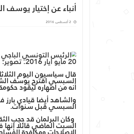
أنباء عن إختيار يوسف 
2 أغسطس, 2016
قال سياسيون اليوم الثلاثا
السبسي اقترح يوسف الشاه
أنه من أصهاره ليقود حكومة 
والشاهد أيضا قيادي بارز 
السبسي قبل سنوات.
‭‭‭‭‭‭ ‬‬‬‬‬‬وكان البرلمان قد 
السبت الماضي قائلا إنه
الإصلاحات ومكافحة الفساد