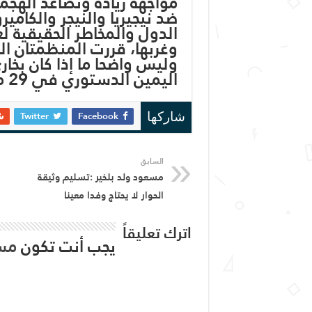
مواجهة زيادة وتصاعد الهجم
ضد نيجيريا والنيجر والكام
الدول والمخاطر الحقيقية 
وغربها، قررت المنظمتان ال
وليس واضحا ما إذا كان بخ
اليمين الدستوري في 29 مايو
Twitter
Facebook
شاركها
السابق
مسعود ولد بلخير :تسليم وثيقة
الحوار لا يحتاج وفدا معينا
اترك تعليقاً
يجب أنت تكون
مس