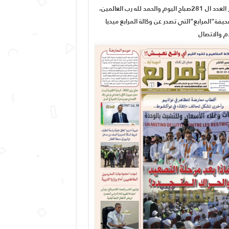
صدور العدد ال 281صباح اليوم والحمد لله رب العالمين،
يفة"المرابع"التي تصدر عن وكالة المرابع ميديا
ام والاتصال