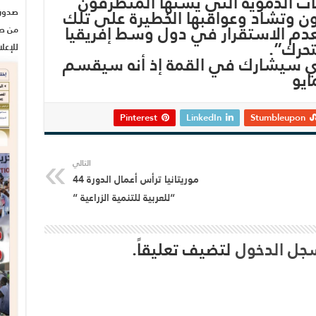
ات الدموية التي يشنها المتطرفون
يرون وتشاد وعواقبها الخطيرة على تلك
لعدم الاستقرار في دول وسط إفريقيا
من صح
تحرك”.
للإعل
اري سيشارك في القمة إذ أنه سيقسم
Pinterest
LinkedIn
Stumbleupon
التالي
موريتانيا ترأس أعمال الدورة 44
“للعربية للتنمية الزراعية “
جل الدخول
لتضيف تعليقاً.