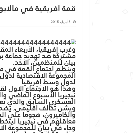
قمة افريقية في مالابو
5 أبريل, 2015
وغرب إفريقيا، الأربعاء ال
مشتركة ضد تهديد جماعة بو
بيان للمنظمين، الأحد.
وينظم اجتماع القمة في مال
المجموعة الاقتصادية لدول 
لدول وسط إفريقيا
وهذا هو الاجتماع الأول لقا
نيجيريا الأسبوع الماضي وال
العسكري السابق والذي تعه
ويشن تحالف اقليمي، يضم ق
والكاميرون، هجوما على ال
معاقلهم في نيجيريا ليتخطو
وجاء في بيان للمجموعة الا