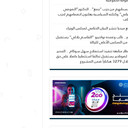
ومة الحقوقية
نسحابهم من حزب “جمع”.. الدكتور”الصوفي
اني” وكتلته السياسية يعلنون انضمامهم لحزب
اف
بع ميديا تنشر البيان الختامي لمجلس الوزراء
ر.. نائب وعمدة نواذيبو “القاسم بلالي” يستقبل
 من المجلس الأعلى للزكاة
ار متابعة تنفيذ استصلاح سهل سوكام .. المدير
 لصونادير يستقبل تحالفا استثماريا حاصلا على حق
راً ضمن المشروع