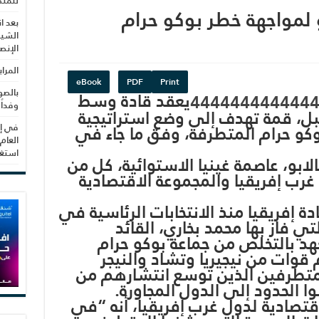
للمنظ
 لمواجهة خطر بوكو حرام
بعد ا
الشيب
الإنص
المرا
eBook
PDF
Print
بالصو
يعقد قادة وسط
وفداً
مقبل، قمة تهدف إلى وضع استراتيجية
كو حرام المتطرفة، وفق ما جاء في
في إط
العام
استغلال 3279 هكتا
ابو، عاصمة غينيا الاستوائية، كل من
غرب إفريقيا والمجموعة الاقتصادية
دة إفريقيا منذ الانتخابات الرئاسية في
تي فاز بها محمد بخاري، القائد
د بالتخلص من جماعة بوكو حرام
وات من نيجيريا وتشاد والنيجر
متطرفين الذين توسع انتشارهم من
ا الحدود إلى الدول المجاورة.
قتصادية لدول غرب إفريقيا، أنه “في