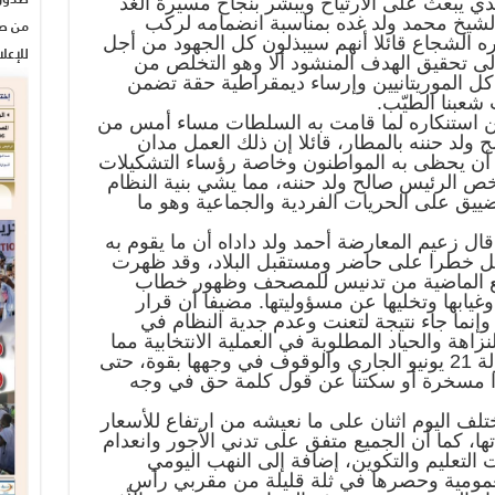
لذي يبعث على الارتياح ويبشر بنجاح مسيرة الغد
الشيخ محمد ولد غده بمناسبة انضمامه لركب
من صح
ه الشجاع قائلا أنهم سيبذلون كل الجهود من أجل
للإعل
لى تحقيق الهدف المنشود ألا وهو التخلص من
ل الموريتانيين وإرساء ديمقراطية حقة تضمن
شعبنا الطيّب.
عن استنكاره لما قامت به السلطات مساء أمس من
 ولد حننه بالمطار، قائلا إن ذلك العمل مدان
 أن يحظى به المواطنون وخاصة رؤساء التشكيلات
ص الرئيس صالح ولد حننه، مما يشي بنية النظام
ضييق على الحريات الفردية والجماعية وهو ما
 قال زعيم المعارضة أحمد ولد داداه أن ما يقوم به
كل خطرا على حاضر ومستقبل البلاد، وقد ظهرت
ابيع الماضية من تدنيس للمصحف وظهور خطاب
ابها وتخليها عن مسؤوليتها. مضيفا أن قرار
وإنما جاء نتيجة لتعنت وعدم جدية النظام في
اهة والحياد المطلوبة في العملية الانتخابية مما
جعلنا في المنتدى نقرر مقاطعة مهزلة 21 يونيو الجاري والوقوف في وجهها بقوة، حتى
كذا مسخرة أو سكتنا عن قول كلمة حق في وجه
لف اليوم اثنان على ما نعيشه من ارتفاع للأسعار
، كما أن الجميع متفق على تدني الأجور وانعدام
تعليم والتكوين، إضافة إلى النهب اليومي
لعمومية وحصرها في ثلة قليلة من مقربي رأس