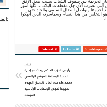
تشار الجريمة بين صفوف الشباب بسبب ضيق الأفق
التي تضرب الآن جل مقطعات البلاد…. كلها أمور
د أحزمتنا ونواصل النضال السلمي والجاد حتى
وهو التخلص من هذا النظام وسماسرته الذين أنهكوا
.
تابعن
Pinterest
LinkedIn
Stumbleupon
التالي
رئيس الحزب الحاكم يبحث مع إدارة
الحملة الوطنية للمرشح الرئاسي
محمد ولد عبد العزيز تنسيق الجهود
تمهيدا لخوض الإنتخابات الرئاسية
المزمعة