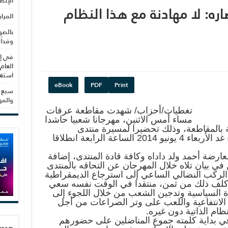
الإنص
اره: لا مهادنة مع هذا النظام
المرا
بالصو
وفداً
في إط
العام
استغلال 3279 هكتا
eBook
PDF
Print
سبع س
والم
تغطيات/أحزاب/ شهدت مقاطعة عرفات
مساء أمس الاثنين، مهرجانا شعبيا حاشدا
 بالمقاطعة، وذلك تحضيرا لمسيرة منتدى
الديمقراطية والوحدة المزمعة مساء غد الأربعاء 4 يونيو 2014 الساعة الرابعة انطلاقا
ارضة أحمد ولد داداه وكافة قادة المنتدى، إضافة
في بيان تلاه خلال المهرجان عن التحاقه بالمنتدى
الركب النضالي الساعي إلى استرجاع الديمقراطية
كلف ذلك من ثمن، منتقدا في الوقت نفسه سعي
ياة السياسية وتدجين الشعب من خلال اللجوء إلى
ت الانتفاعية واللعب على وتر الصراعات من أجل
ام الذاتية دون غيره.
ي بداية كلمته جموع المناضلين على حضورهم