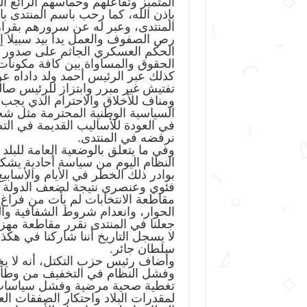
المتميز وتفاعلهم وحماسهم الرائع ا
بإذن الله، كما رحب باسم المنتدى ب
المنتدى، وعبر له عن سرورهم بقرار
رص الصفوف والعمل يدا بيد سبيلا إ
الحكم العسكري الجاثم على صدور ك
الحقوق والمساواة بين كافة مكونات 
كذلك عبر الرئيس أحمد ولد داداه 
تفتيش غير مبرر وابتزاز للرئيس صالح
ومناف للأخلاق والاحترام الذي يجب
السياسية الوطنية المحترمة مثل شخ
في العودة للأساليب القديمة في الت
نرفضه في المنتدى.
وفي ما يتعلق بالوضعية العامة للبلد
النظام اليوم من سياسة أحادية يش
بوادر ذلك الخطر في الأيام والأس
فئوي وعنصري نتيجة لضعف الدولة وغي
مقاطعة الانتخابات لم يأت من فراغ 
الحوار، وانعدام شروط الشفافية والنز
لا يسجل التاريخ أننا شاركنا في ه
سلطان جائر.
وأضاف رئيس حزب التكتل، أنه لا يخت
وفشل النظام في التخفيف من وطأتها
تغطية صحية مرضية وفشل سياسات ال
لمقدرات البلاد واحتكار الصفقات ا