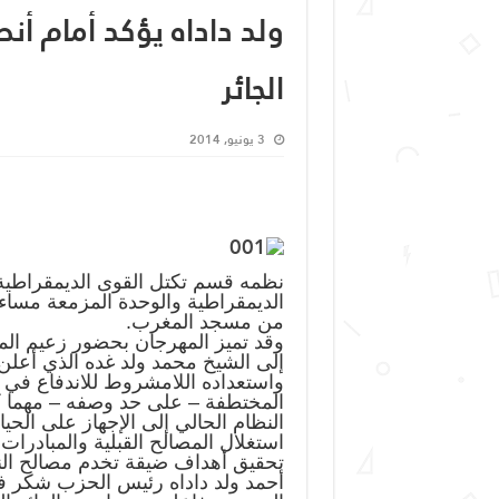
ولد داداه يؤكد أمام أنص
الجائر
3 يونيو, 2014
نظمه قسم تكتل القوى الديمقراطية
من مسجد المغرب.
وقد تميز المهرجان بحضور زعيم المع
إلى الشيخ محمد ولد غده الذي أعلن 
واستعداده اللامشروط للاندفاع في 
المختطفة – على حد وصفه – مهما 
النظام الحالي إلى الإجهاز على الح
استغلال المصالح القبلية والمبادرا
تحقيق أهداف ضيقة تخدم مصالح النظ
أحمد ولد داداه رئيس الحزب شكر ف