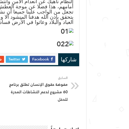
النظام ناهيك عن انعدام الأمن وان
أمامهم، هذا فضلا عن موجة العطش 
تجعل من الواجب علينا جميعا أن نش
يتحقق بإذن الله هدفنا المنشود ألا 
العباد والبلاد وعاثوا في الأرض فسادا
Twitter
Facebook
شاركها
السابق
مفوضة حقوق الإنسان تطلق برنامج
60 مشروع لدعم النشاطات المدرة
للدخل