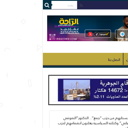
ن
اتصل بنا
نسحابهم من حزب “جمع”.. الدكتور”الصوفي
اني” وكتلته السياسية يعلنون انضمامهم لحزب