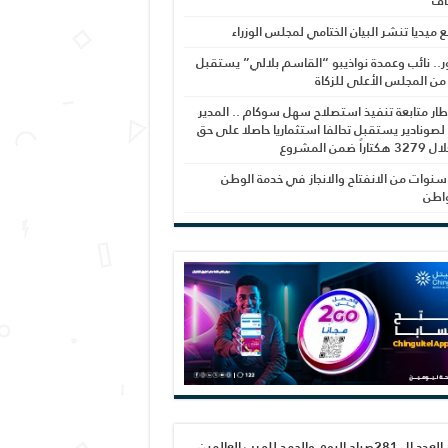
اف
بع ميديا تنشر البيان الختامي لمجلس الوزراء
ر.. نائب وعمدة نواذيبو “القاسم بلالي” يستقبل
 من المجلس الأعلى للزكاة
ار متابعة تنفيذ استصلاح سهل سوكام .. المدير
 لصونادير يستقبل تحالفا استثماريا حاصلا على حق
راً ضمن المشروع
نوات من الانفتاح والانجاز في خدمة الوطن
واطن
صدور العدد ال 281صباح اليوم والحمد لله رب العالمين،