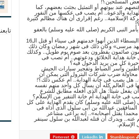
بعض المسلحين؟!
صهم عند بيوتهم أو التمثيل بجثث بعضهم، كما
اية والدعوة.. أم يصب فى عكسها من النفور
كة الإسلامية.. رغم إقرارى أن هناك مظالم كثيرة
!
يأمر النبى الكريم (صلى الله عليه وسلم) بالعفو
تابعن
5- هل ذبح الـ25 جندى أمن مركزى البسطاء الذين أنهوا خدمتهم فى سيناء أو قتل الـ16
ى عهد مرسى» وكان ذلك فى شهر رمضان وكان ذلك
مون صائمون يفطرون بعد صوم يوم طويل.. وكذلك
انة هداية الخلائق ودعوتهم.. أم تصب فى
وحيرة كل من يريد الدخول فيه؟
اطنين وأسر الضباط وتفجير سيارات الجيش
حاولة ضرب شركات البترول التى يمكن أن
.. هل يصب فى خانة الهداية.. أم عكس ذلك؟!
كلها فى العالم كله أن يسأل كل واحد منهم نفسه
أن يفعل شيئاً: هل الذى أفعله مطابق للشرع
 فى خانة الهداية أم خانة التنفير من الإسلام؟
ل (صلى الله عليه وسلم) كان يقدم الهداية على كل
منافقين عبدالله بن أبى سلول الذى أذاه فى
 محمداً يقتل أصحابه».. إنه يراعى مشاعر
عنه.. ويدرك أن قتله لعبدالله بن سلول سينفر
الإسلام.
Pinterest
LinkedIn
Stumbleupon