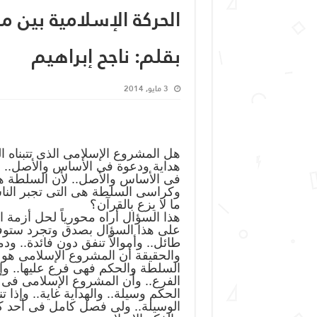
الحركة الإسلامية بين 
بقلم: ناجح إبراهيم
3 مايو, 2014
هل المشروع الإسلامى الذى تتبناه 
هداية ودعوة فى الأساس والأصل..
فى الأساس والأصل.. لأن السلطة هى 
وكراسى السلطة هى التى تجبر الناس ع
ما لا يزع بالقرآن؟
هذا السؤال أراه محورياً لحل أزمة ال
على هذا السؤال بصدق وتجرد ستوفر 
طائل.. وأموالاً تنفق دون فائدة.. ودم
والحقيقة أن المشروع الإسلامى هو 
السلطة والحكم فهى فرع عليها.. وإذا
الفرع.. وأن المشروع الإسلامى فى 
الحكم وسيلة.. والهداية غاية.. وإذا ت
الوسيلة.. ولى فصل كامل فى أحد كت