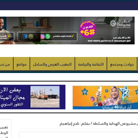
حوادث ومجتمع
الثقافة والرياضة
المغرب العربي والساحل
مواقع
من نح
ن مشروعى الهداية والسلطة / بقلم: ناجح إبراهيم
تعيين
الوطن