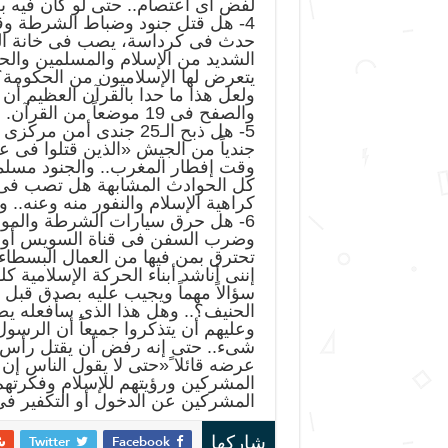
لفض أى اعتصام.. حتى لو كان فيه 
4- هل قتل جنود وضباط الشرطة وقن
حدث فى كرداسة، يصب فى خانة الهد
الشديد من الإسلام والمسلمين والحر
يتعرض لها الإسلاميون من الحكومة؟
ولعل هذا ما حدا بالقرآن العظيم أن 
والصفح فى 19 موضعاً من القرآن.
جندياً من الجيش «الذين قتلوا ف
وقت إفطار المغرب.. والجنود مسل
كل الحوادث المشابهة هل تصب فى خ
كراهية الإسلام والنفور منه وعنه.. 
6- هل حرق سيارات الشرطة والمو
وضرب السفن فى قناة السويس أو م
تحترق بمن فيها من العمال البسطاء
إننى أناشد أبناء الحركة الإسلامية 
سؤالاً مهماً ويجيب عليه بصدق قبل 
الحنيف؟.. وهل هذا الذى سأفعله يصب
وعليهم أن يتذكروا جميعاً أن الرسو
شىء.. حتى إنه رفض أن يقتل رأس ال
عرضه قائلا ً«حتى لا يقول الناس إن
المشركين ورؤيتهم للإسلام وفكرتهم 
المشركين عن الدخول أو التكفير فى 
Twitter
Facebook
شاركها