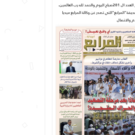
صدور العدد ال 281صباح اليوم والحمد لله رب العالمين،
يفة"المرابع"التي تصدر عن وكالة المرابع ميديا
ام والاتصال