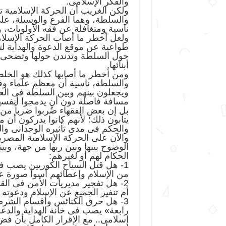
والفكر الإسلامى.
ولكن الغريب أن الحركة الإسلامية ت
والسلطة، وهما الفرع والوسيلة، على
ناسية ومتغافلة عن فقه الأولويات، و
ولعل أخطر ما أصاب الحركة الإسلامي
طواعية عن موقع الدعوة والهداية لت
حول السلطة وتدندن حولها وتضحى من
أبنائها.
ومن أخطر ما أصابها كذلك هو الخلط
والسلطة، ناسية أن معظم علماء وفق
ويجعلون بينهم وبين السلطة فى الع
مسافة فاصلة دون أن يدمجوا أنفسه
بل إن بعض الفقهاء ضُربوا ضرباً م
يتأبون ذلك؛ لأنهم كانوا يدركون أن
والحكم فى مدى تأثيره الوجدانى وال
والآن على الحركة الإسلامية المصري
الوضوح بينها وبين ربها من جهة، و
الحكام لهم أو لغيرهم:
1- هل قتل السياح الكوريين يصب ف
من الإسلام وإعطائهم أسوأ صورة عن
2- هل تفجير مديريات الأمن فى الق
أم تنفير الجميع عن الإسلام ودعوته
3- هل حرق الكنائس وأقسام الشرط
رابعة» يصب فى خانة الهداية والدعوة
إسلامى.. مع الإقرار الكامل بأن فض 