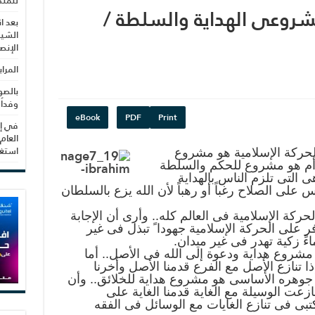
للمنظ
مشروعى الهداية والسلطة /
بعد ا
الشيب
الإنص
المرا
بالصو
وفداً
eBook
PDF
Print
في إط
العام
استغلال 3279 هكتا
الحركة الإسلامية هو مشروع
 أم هو مشروع للحكم والسلطة
التى تلزم الناس بالهداية
لى الصلاح رغباً أو رهباً لأن الله يزع بالسلطان
حركة الإسلامية فى العالم كله.. وأرى أن الإجابة
على الحركة الإسلامية جهودا ً تبذل فى غير
اءً زكية تهدر فى غير ميدان.
مشروع هداية ودعوة إلى الله فى الأصل.. أما
 تنازع الأصل مع الفرع قدمنا الأصل وأخرنا
جوهره الأساسى هو مشروع هداية للخلائق.. وأن
نازعت الوسيلة مع الغاية قدمنا الغاية على
بى فى تنازع الغايات مع الوسائل فى الفقه