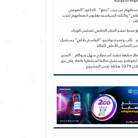
ومة الحقوقية
نسحابهم من حزب “جمع”.. الدكتور”الصوفي
اني” وكتلته السياسية يعلنون انضمامهم لحزب
اف
بع ميديا تنشر البيان الختامي لمجلس الوزراء
ر.. نائب وعمدة نواذيبو “القاسم بلالي” يستقبل
 من المجلس الأعلى للزكاة
ار متابعة تنفيذ استصلاح سهل سوكام .. المدير
 لصونادير يستقبل تحالفا استثماريا حاصلا على حق
راً ضمن المشروع