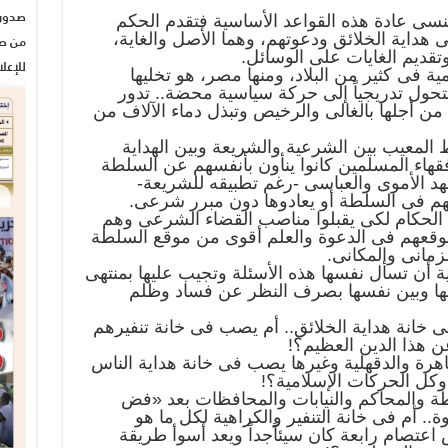
نسى عادة هذه القواعد الأساسية فتقدم الحكم
 هداية الخلائق ودعوتهم، وهما الأصل والغاية،
من صح
تقديم الغايات على الوسائل.
للإعل
ة فى كثير من البلاد، ومنها مصر، هو تخليها
تحول تدريجياً إلى حركة سياسية محضة.. تدور
 أجلها بالغالى والرخيص وتبذل دماء الآلاف من
 المعيب بين الشرعية والشريعة وبين الهداية
هاء المسلمين كانوا ينأون بأنفسهم عن السلطة
هد الأموى والعباسى -رغم تطبيقه للشريعة-
م فى السلطة أو يعادوها دون مبرر شرعى.
ن الحكام لكى يقبلوا مناصب القضاء الشرعى وهم
 موقعهم فى الدعوة والعلم أقوى من موقع السلطة
زمانى والمكانى.
ة أن تسأل نفسها هذه الأسئلة وتجيب عليها بمنتهى
بينها وبين نفسها بصرف النظر عن فساد وظلم
ى خانة هداية الخلائق.. أم يصب فى خانة تنفيرهم
 هذا الدين العظيم؟!
اهرة والدقهلية وغيرها يصب فى خانة هداية الناس
 وكل الحركات الإسلامية؟!
ة والمحاكم والنيابات والمحافظات بعد «فض
.. أم فى خانة التنفير والكراهية لكل ما هو
اعتصام رابعة كان سيئاًجداً ويعد أسوأ طريقة