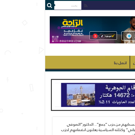
ن
اتصل بنا
نسحابهم من حزب “جمع”.. الدكتور”الصوفي
اني” وكتلته السياسية يعلنون انضمامهم لحزب