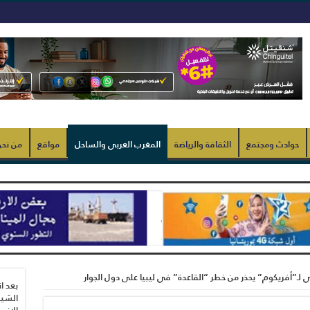
حوادث ومجتمع
الثقافة والرياضة
المغرب العربي والساحل
مواقع
من نح
كي لـ”أفريكوم” يحذر من خطر “القاعدة” في ليبيا على دول الجوار
بعد ا
الشيب