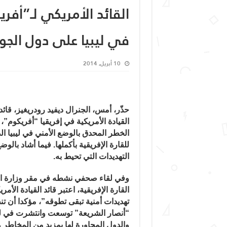
القائد الأمريكي لـ”أفر
في ليبيا على دول الجوا
10 أبريل, 2014
حذّر، أمس، الجنرال ديفيد رودريغيز، قائد
القيادة الأمريكية في إفريقيا “أفريكوم”،
الخطر المحدق بالوضع الأمني في ليبيا الذ
للقارة الإفريقية بأكملها. فيما أشاد بال
التهديدات التي تحيط به.
وفي لقاء صحفي نشطه في مقر وزارة الدف
القارة الإفريقية، اعتبر قائد القيادة الأ
تهديدات أمنية تبقى تطوقه”، مؤكدا أن تنظ
“أنصار الشريعة” توسعت وانتشرت في ليبي
والدول المجاورة لها بمزيد من المخاطر 