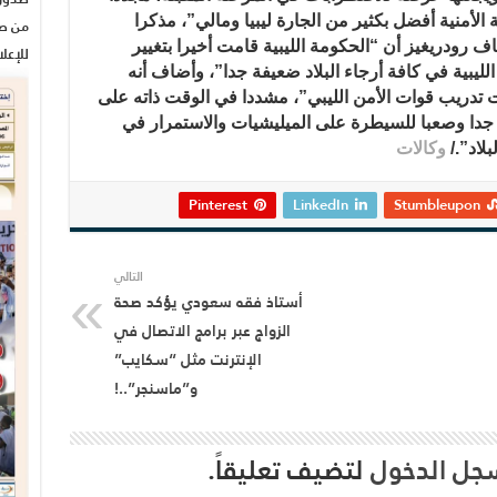
الأمنية أفضل بكثير من الجارة ليبيا ومالي”، مذكرا
من صح
نتورين في جانفي 2013”. وأضاف رودريغيز أن “الحكومة الليبية قامت أخيرا بتغيير
للإعل
ليبية في كافة أرجاء البلاد ضعيفة جدا”، وأضاف أنه
ات تدريب قوات الأمن الليبي”، مشددا في الوقت ذاته على
ا جدا وصعبا للسيطرة على الميليشيات والاستمرار في
بلاد”./
وكالات
Pinterest
LinkedIn
Stumbleupon
التالي
أستاذ فقه سعودي يؤكد صحة
الزواج عبر برامج الاتصال في
الإنترنت مثل “سكايب”
و”ماسنجر”..!
جل الدخول
لتضيف تعليقاً.