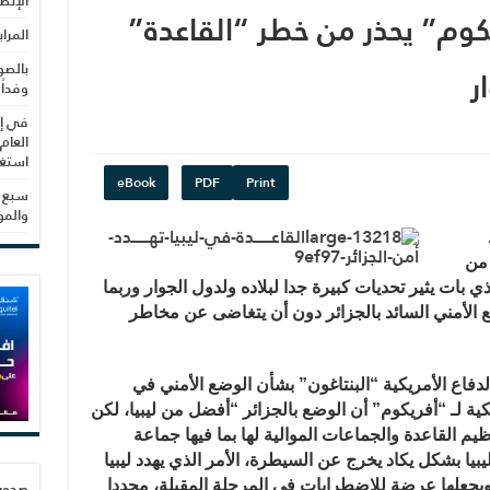
الإنص
يكوم” يحذر من خطر “القاعدة”
المرا
بالصو
ر
وفداً
في إط
العام
استغلال 3279 هكتا
eBook
PDF
Print
سبع س
والم
 من
ي بات يثير تحديات كبيرة جدا لبلاده ولدول الجوار وربما
وضع الأمني السائد بالجزائر دون أن يتغاضى عن مخاطر
اع الأمريكية “البنتاغون” بشأن الوضع الأمني في
مريكية لـ “أفريكوم” أن الوضع بالجزائر “أفضل من ليبيا، لكن
يم القاعدة والجماعات الموالية لها بما فيها جماعة
ا بشكل يكاد يخرج عن السيطرة، الأمر الذي يهدد ليبيا
ويجعلها عرضة للاضطرابات في المرحلة المقبلة، مجددا