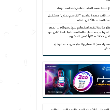
اف
بع ميديا تنشر البيان الختامي لمجلس الوزراء
ر.. نائب وعمدة نواذيبو “القاسم بلالي” يستقبل
 من المجلس الأعلى للزكاة
ار متابعة تنفيذ استصلاح سهل سوكام .. المدير
 لصونادير يستقبل تحالفا استثماريا حاصلا على حق
راً ضمن المشروع
نوات من الانفتاح والانجاز في خدمة الوطن
واطن
صدور العدد ال 281صباح اليوم والحمد لله رب العالمين،