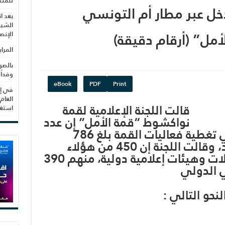
للمنظ
ل عبر مطار أم التونسي
بعد ا
الشيب
أمل” (أرقام دقيقة)
الإنص
المرا
بالصو
وفداً
eBook
PDF
Print
في إط
العام
قالت اللجنة الإعلامية لقمة
استغلال 3279 هكتا
نواكشوط “قمة الأمل” إن عدد
الصحفيين الذين شاركوا في تغطية فعاليات القمة بلغ 786
صحفيا من داخل وخارج البلاد، وقالت اللجنة إن 450 من هؤلاء
يعملون لصالح قنوات ووكالات وهيئات إعلامية دولية، منهم 390
ي الدولي
نحو التالي :