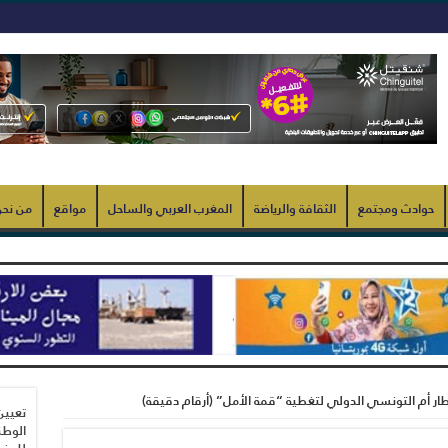
حوادث ومجتمع
الثقافة والرياضة
المغرب العربي والساحل
مواقع
من نح
ر أم التونسي الدولي لتغطية “قمة الأمل” (أرقام دقيقة)
تعيين
الوطن