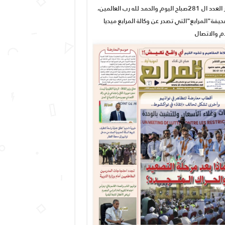
صدور العدد ال 281صباح اليوم والحمد لله رب العالمين،
يفة"المرابع"التي تصدر عن وكالة المرابع ميديا
ام والاتصال