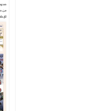
من صح
للإعل