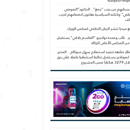
ومة الحقوقية
نسحابهم من حزب “جمع”.. الدكتور”الصوفي
اني” وكتلته السياسية يعلنون انضمامهم لحزب
اف
بع ميديا تنشر البيان الختامي لمجلس الوزراء
ر.. نائب وعمدة نواذيبو “القاسم بلالي” يستقبل
 من المجلس الأعلى للزكاة
ار متابعة تنفيذ استصلاح سهل سوكام .. المدير
 لصونادير يستقبل تحالفا استثماريا حاصلا على حق
راً ضمن المشروع