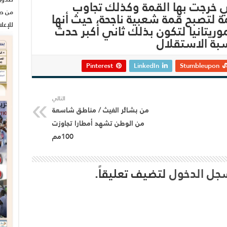
تي خرجت بها القمة وكذلك تجاوب
من صح
 لتصبح قمة شعبية ناجحة، حيث أنها
للإعل
ريتانيا لتكون بذلك ثاني أكبر حدث
سبة الاستقلال
Pinterest
LinkedIn
Stumbleupon
التالي
من بشائر الغيث / مناطق شاسعة
من الوطن تشهد أمطارا تجاوزت
100مم
جل الدخول
لتضيف تعليقاً.