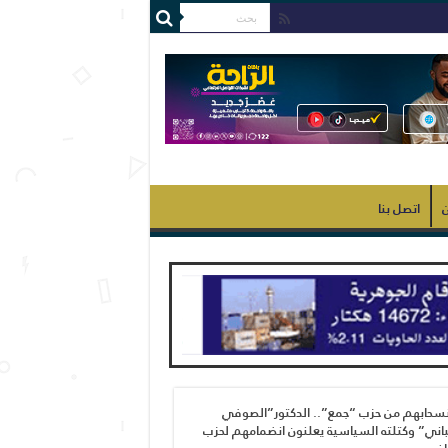
ن
اتصل بنا
نسحابهم من حزب “جمع”.. الدكتور”الصوفي
اني” وكتلته السياسية يعلنون انضمامهم لحزب