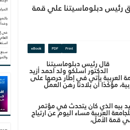
الإنص
ق رئيس دبلوماسيتنا علي قمة
المرا
بالصو
وفداً
في إط
العام
استغلال 3279 هكتا
eBook
PDF
Print
سبع س
والم
قال رئيس دبلوماسيتنا
الدكتور اسلكو ولد احمد أزيد
مة العربية يأتي في إطار حرصها على
ربية، مؤكدًا أن بلادنا رهن العمل
يد بيه الذي كان يتحدث في مؤتمر
امعة العربية مساء اليوم عن ارتياح
ي قمة الأمل،