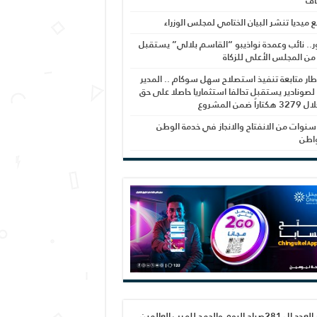
اف
بع ميديا تنشر البيان الختامي لمجلس الوزراء
ر.. نائب وعمدة نواذيبو “القاسم بلالي” يستقبل
 من المجلس الأعلى للزكاة
ار متابعة تنفيذ استصلاح سهل سوكام .. المدير
 لصونادير يستقبل تحالفا استثماريا حاصلا على حق
راً ضمن المشروع
نوات من الانفتاح والانجاز في خدمة الوطن
واطن
صدور العدد ال 281صباح اليوم والحمد لله رب العالمين،