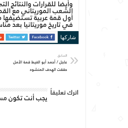
وأيضا للقرارات والنتائج ال
الشعب الموريتاني مع القمة
أول قمة عربية تستضيفها مو
في تاريخ موريتانيا بعد منا
Twitter
Facebook
شاركها
السابق
عاجل / أحمد أبو الغيط قمة الأمل
حققت الهدف المنشود
اترك تعليقاً
يجب أنت تكون
مس