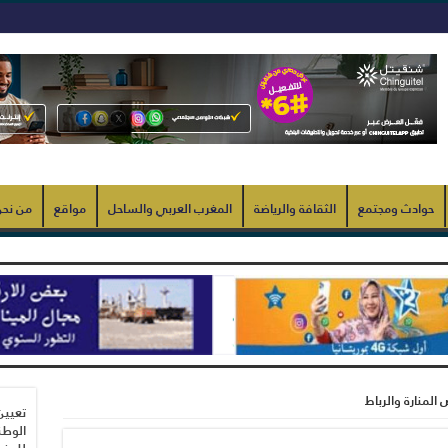
حوادث ومجتمع
الثقافة والرياضة
المغرب العربي والساحل
مواقع
من نح
لمنارة والرباط
تعيين
الوطن