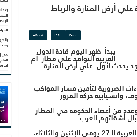
للمنظ
لي أرض المنارة والرباط
بعد ا
الشيب
الإنص
المرا
eBook
PDF
Print
بالصو
وفداً
يبدأ ظهر اليوم قادة الدول
في إط
العربية التوافد على مطار أم
العام
 يحدث لأول علي أرض المنارة
استغلال 3279 هكتا
ات الضرورية لتأمين مسار المواكب
ف، وانسيابية حركة المرور
عدد من أعضاء الحكومة في المطار
بال أشقائهم العرب.
وتعقد في موريتانيا القمة العربية الـ27 يومي الإثنين والثلاثاء،