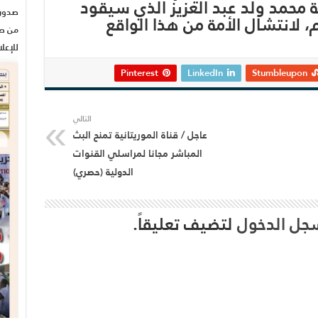
 محمد ولد عبد العزيز الذي سيقود
م، لانتشال الأمة من هذا الواقع
من صح
للإعل
Pinterest
LinkedIn
Stumbleupon
التالي
عاجل / قناة الموريتانية تمنح البث
المباشر مجانا لمراسلي القنوات
الدولية (حصري)
جل الدخول
لتضيف تعليقاً.