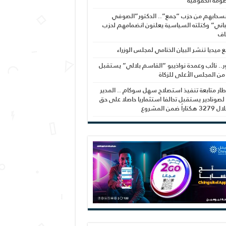
ومة الحقوقية
نسحابهم من حزب “جمع”.. الدكتور”الصوفي
اني” وكتلته السياسية يعلنون انضمامهم لحزب
اف
بع ميديا تنشر البيان الختامي لمجلس الوزراء
ر.. نائب وعمدة نواذيبو “القاسم بلالي” يستقبل
 من المجلس الأعلى للزكاة
ار متابعة تنفيذ استصلاح سهل سوكام .. المدير
 لصونادير يستقبل تحالفا استثماريا حاصلا على حق
راً ضمن المشروع