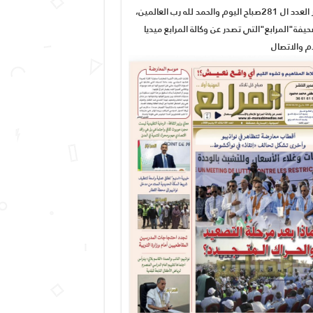
صدور العدد ال 281صباح اليوم والحمد لله رب العالمين،
يفة"المرابع"التي تصدر عن وكالة المرابع ميديا
ام والاتصال