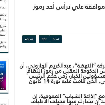
الإنص
وافقة علي ترأس أحد رموز
المرا
بالصو
وفداً
في إط
العام
استغلال 3279 هكتا
eBook
PDF
Print
سبع س
والم
 “النهضة”، عبدالكريم الهاروني، أن
س الحكومة المقبل من رموز النظام
لمسؤولين الكبار، زمن حكم الرئيس
الأسبق زين العابدين بن علي، الذي قامت عليه ثورة 14 كانون
ع “إذاعة الشباب” العمومية، إن
بد أن تشارك فيها مختلف الأطياف