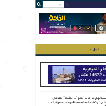
ن
اتصل بنا
نسحابهم من حزب “جمع”.. الدكتور”الصوفي
اني” وكتلته السياسية يعلنون انضمامهم لحزب