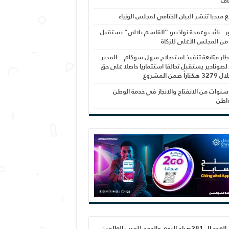
اف
بع ميديا تنشر البيان الختامي لمجلس الوزراء
ر.. نائب وعمدة نواذيبو “القاسم بلالي” يستقبل
 من المجلس الأعلى للزكاة
ار متابعة تنفيذ استصلاح سهل سوكام .. المدير
 لصونادير يستقبل تحالفا استثماريا حاصلا على حق
راً ضمن المشروع
نوات من الانفتاح والانجاز في خدمة الوطن
واطن
صدور العدد ال 281صباح اليوم والحمد لله رب العالمين،