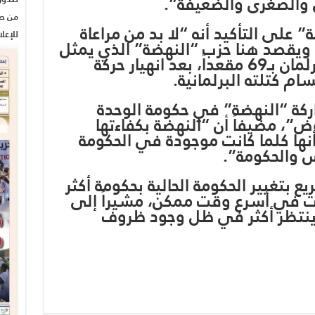
ى والصغرى والضعيفة”.
من صح
على التأكيد أنه “لا بد من مراعاة
للإعل
، ويقصد هنا حزب “النهضة” الذي يمثل
نوابه الكتلة الأولى في البرلمان بـ69 مقعداً، بعد انهيار حركة
م كتلته البرلمانية.
ركة “النهضة” في حكومة الوحدة
”، مضيفاً أن “النهضة بكفاءتها
نها كلما كانت موجودة في الحكومة
 والحكومة”.
ع بتغيير الحكومة الحالية بحكومة أكثر
رات في أسرع وقت ممكن، مشيراً إلى
ن ينتظر أكثر في ظل وجود ظروف