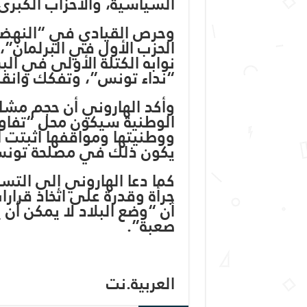
السياسية، والأحزاب الكبر
وحرص القيادي في “النهضة” 
الحزب الأول في البرلمان”
“نداء تونس”، وتفكك وانقسا
وأكد الهاروني أن حجم مشا
الوطنية سيكون محل “تفاوض
ووطنيتها ومواقفها أثبتت أ
يكون ذلك في مصلحة تونس
كما دعا الهاروني إلى التسري
جرأة وقدرة على اتخاذ قرا
أن “وضع البلاد لا يمكن أ
صعبة”.
العربية.نت