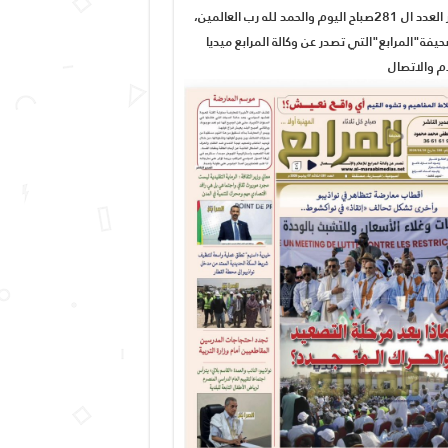
صدور العدد ال 281صباح اليوم والحمد لله رب العالمين،
يفة"المرابع"التي تصدر عن وكالة المرابع ميديا
ام والاتصال