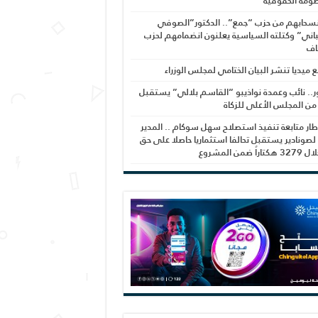
ومة الحقوقية
نسحابهم من حزب “جمع”.. الدكتور”الصوفي
اني” وكتلته السياسية يعلنون انضمامهم لحزب
اف
بع ميديا تنشر البيان الختامي لمجلس الوزراء
ر.. نائب وعمدة نواذيبو “القاسم بلالي” يستقبل
 من المجلس الأعلى للزكاة
ار متابعة تنفيذ استصلاح سهل سوكام .. المدير
 لصونادير يستقبل تحالفا استثماريا حاصلا على حق
راً ضمن المشروع