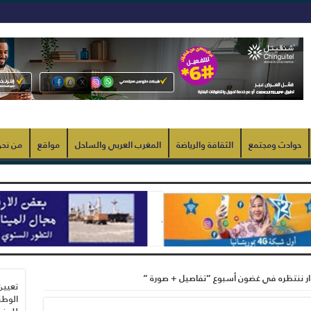
حوادث ومجتمع
الثقافة والرياضة
المغرب العربي والساحل
مواقع
من نح
ار ننتظره في غضون أسبوع “تفاصيل + صورة “
تعيين
الوطن