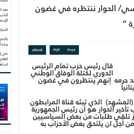
للمنظ
ي/ الحوار ننتظره في غضون
بعد ا
الشيب
 “
الإنص
المرا
بالصو
وفداً
eBook
PDF
Print
في إط
العام
قال رئيس حزب تمام الرئيس
استغلال 3279 هكتا
الدوري لكتلة الوفاق الوطني
د حرمه إنهم ينتظرون في غضون
انيا
(المشهد) الذي تبثه قناة المرابطون
تأخير الحوار هو أن رئيس الجمهورية
يز تلقي طلبات من بعض السياسيين
من أجل ان يلتحق بعض الأحزاب به