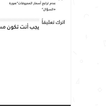
عدم تراجع أسعار المحروقات”صورة
+السؤال”
اترك تعليقاً
يجب أنت تكون
مس