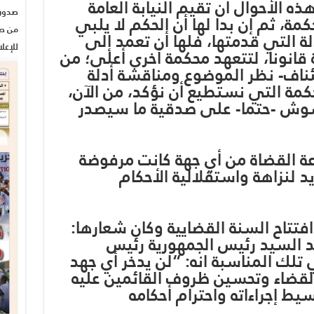
 الأحوال أن تقيم النيابة العامة
ة، ثم إن بدا لها أن الحكم لا يلبي
من صح
لة التي قدمتها، فلها أن تعمد إلى
للإعل
قانونا، لتتعهد محكمة أخرى أعلى؛ من
ئناف- نظر الموضوع ومناقشة أدلة
كمة التي نستطيع أن نؤكد، من الآن،
وش -حتما- على صدقية ما سيصدر
اعة القضاة من أي جهة كانت مرفوضة
يد لنزاهة واستقلالية الأحكام
 افتتاح السنة القضايية وكان شعارها:
د السيد رئيس الجمهورية رئيس
لك المناسبة انه: “لن يدخر أي جهد
لقضاء وتحسين ظروف القائمين عليه
ط إجراءاته واحترام أحكامه