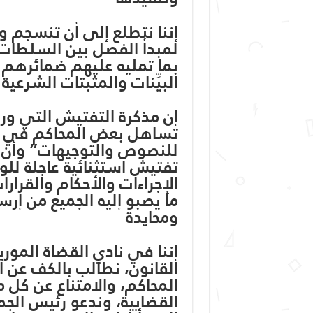
إننا نتطلع إلى أن تنسجم وز
لمبدأ الفصل بين السلطات 
بما تمليه عليهم ضمائرهم 
البيِّنات والمثبتات الشرعية
إن مذكرة التفتيش التي ور
تساهل بعض المحاكم في الت
للنصوص والتوجيهات” وأن 
تفتيش استثنائية عاجلة لل
الإجراءات والأحكام والقرار
ما يصبو إليه الجميع من إر
ومحايدة
إننا في نادي القضاة الموري
القانون، نطالب بالكف عن ا
المحاكم، والامتناع عن كل 
القضايية، وندعو رئيس الجم