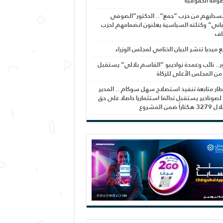
ومة الحقوقية
نسحابهم من حزب “جمع”.. الدكتور”الصوفي
اني” وكتلته السياسية يعلنون انضمامهم لحزب
اف
بع ميديا تنشر البيان الختامي لمجلس الوزراء
ر.. نائب وعمدة نواذيبو “القاسم بلالي” يستقبل
 من المجلس الأعلى للزكاة
ار متابعة تنفيذ استصلاح سهل سوكام .. المدير
 لصونادير يستقبل تحالفا استثماريا حاصلا على حق
راً ضمن المشروع