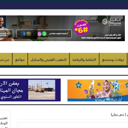
حوادث ومجتمع
الثقافة والرياضة
المغرب العربي والساحل
مواقع
من نح
 ( نص بيان)
تعيين
الوطن