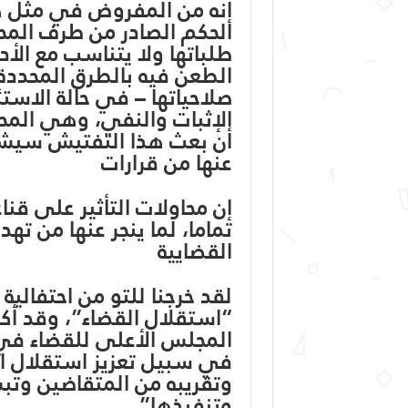
إنه من المفروض في مثل هذه
الحكم الصادر من طرف المحكم
طلباتها ولا يتناسب مع الأد
الطعن فيه بالطرق المحددة 
صلاحياتها – في حالة الاست
الإثبات والنفي، وهي المح
أن بعث هذا التفتيش سيش
عنها من قرارات
إن محاولات التأثير على قن
تماما، لما ينجر عنها من تهد
القضايية
لقد خرجنا للتو من احتفالية
“استقلال القضاء”، وقد أك
المجلس الأعلى للقضاء في ت
في سبيل تعزيز استقلال ا
وتقريبه من المتقاضين وتبسي
وتنفيذها”