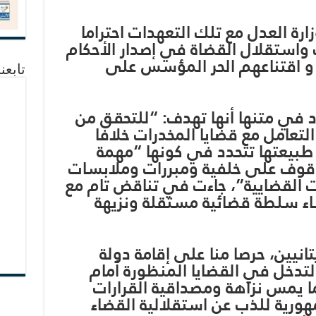
ارة العدل مع تلك التعهدات احتراما
واستقلال القضاة في إصدار الأحكام
و اقتناعهم الحر المؤسس على
تابعن
د في متنها أنها تهدف: “للتحقق من
عامل مع قضايا المخدرات خلافا
طبيعتها تتحدد في كونها “مهمة
وقوف على خلفية ومبررات وملابسات
ات القضايية”، جاءت في تناقض تام مع
ساء سلطة قضائية مستقلة ونزيهة
تانيين، حرصا منا على إقامة دولة
لتدخل في القضايا المنظورة أمام
ما يمس نزاهة ومصداقية القرارات
هورية للذب عن استقلالية القضاء