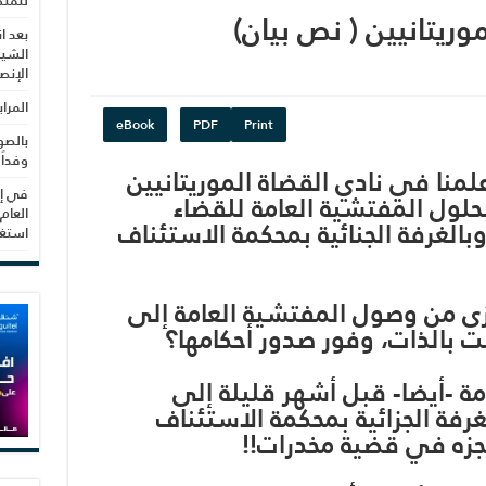
للمنظ
وريتانيين ( نص بيان)
بعد ا
الشيب
الإنص
المرا
eBook
PDF
Print
بالصو
وفداً
لمنا في نادي القضاة الموريتانيين
في إط
حلول المفتشية العامة للقضاء
العام
بالغرفة الجنائية بمحكمة الاستئناف
استغلال 3279 هكتا
غزى من وصول المفتشية العامة إلى
 بالذات، وفور صدور أحكامها؟
ة -أيضا- قبل أشهر قليلة إلى
رفة الجزائية بمحكمة الاستئناف
زه في قضية مخدرات!!