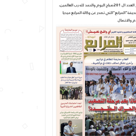
صدور العدد ال 281صباح اليوم والحمد لله رب العالمين،
يفة"المرابع"التي تصدر عن وكالة المرابع ميديا
ام والاتصال