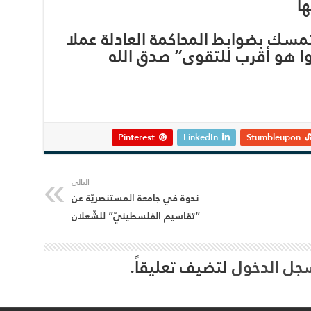
ها
تمسك بضوابط المحاكمة العادلة عملا
وا هو أقرب للتقوى” صدق الله
Pinterest
LinkedIn
Stumbleupon
التالي
ندوة في جامعة المستنصريّة عن
“تقاسيم الفلسطينيّ” للشّعلان
جل الدخول
لتضيف تعليقاً.