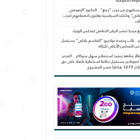
ومة الحقوقية
نسحابهم من حزب “جمع”.. الدكتور”الصوفي
اني” وكتلته السياسية يعلنون انضمامهم لحزب
اف
بع ميديا تنشر البيان الختامي لمجلس الوزراء
ر.. نائب وعمدة نواذيبو “القاسم بلالي” يستقبل
 من المجلس الأعلى للزكاة
ار متابعة تنفيذ استصلاح سهل سوكام .. المدير
 لصونادير يستقبل تحالفا استثماريا حاصلا على حق
راً ضمن المشروع