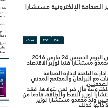
للمنظ
ير الصحافة الإلكترونية مستشارا
بعد ا
الشيب
الإنص
المرا
بالصو
وفداً
eBook
PDF
Print
في إط
العام
استغلال 3279 هكتا
أقر مجلس الوزراء الموريتانى اليوم الخميس 24 مارس 2016
محمدو مستشارا فنيا لوزير الاقتصاد
ارته الناجحة لإدارة الصحافة
قات مع البرلمان والمجتمع المدني
لصحفيين.
إلكترونية فأل خير لمن يتولاها، فقد
شارا لوزير النفط والطاقة، قادما من
عيين ولد محمدو مستشارا لوزير
ة ذاتها كذلك