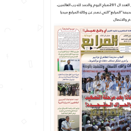
صدور العدد ال 281صباح اليوم والحمد لله رب العالمين،
يفة"المرابع"التي تصدر عن وكالة المرابع ميديا
ام والاتصال