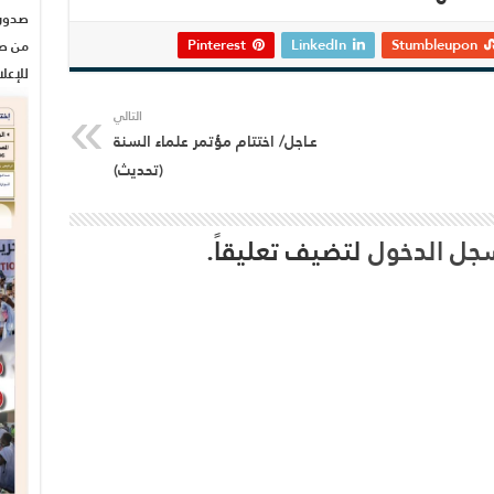
Pinterest
LinkedIn
Stumbleupon
من صح
للإعل
التالي
عـاجل/ اختتام مؤتمر علماء السنة
(تحديث)
جل الدخول
لتضيف تعليقاً.