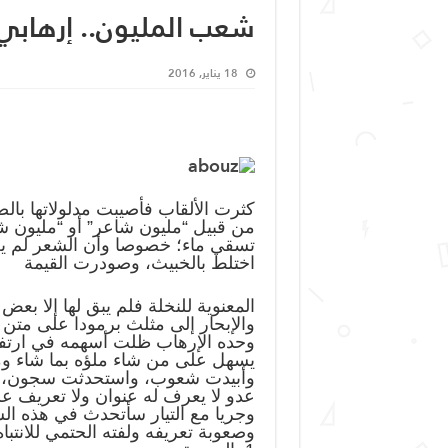
شعب المليون.. إرهابي! /
18 يناير, 2016
كثرت الألقاب فأصيبت مدلولاتها بال
من قبيل “مليون شاعر” أو “مليون شه
تسقي ماء؛ خصوصا وأن الشعر لم يعد
اختلط بالخبيث، وصودرت القيمة
المعنوية للنخلة فلم يبق لها إلا بع
والإبحار إلى مثلث برمودا على متن 
وحده الإرهاب ظلت أسهمه في ارتفاع
يسهل على من شاء ملؤه بما شاء ومن
وأبيدت شعوب، واستحدثت سجون، وا
عدو لا يعرف له عنوان ولا تعريف ع
وجريا مع التيار سأتحدث في هذه ال
وصعوبة تعريفه ولفته الحتمي للانتباه