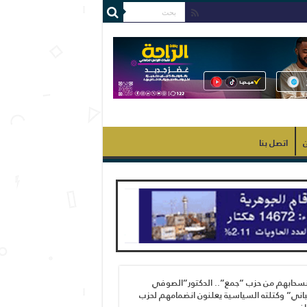
ن
اتصل بنا
نسحابهم من حزب “جمع”.. الدكتور”الصوفي
اني” وكتلته السياسية يعلنون انضمامهم لحزب