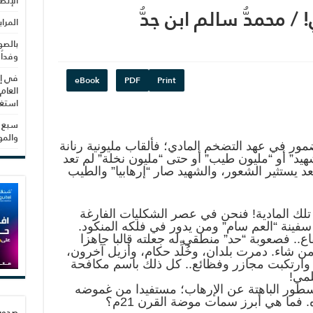
الإنص
 محمدُّ سالم ابن جدُّ
المرا
بالصو
وفداً
في إط
eBook
PDF
Print
العام
استغلال 3279 هكتا
سبع س
والم
ضمور في عهد التضخم المادي؛ فألقاب مليونية رنانة
يد” أو “مليون طيب” أو حتى “مليون نخلة” لم تعد
 يستثير الشعور، والشهيد صار “إرهابيا” والطيب
ض تلك المادية! فنحن في عصر الشكليات الفارغة
سفينة “العم سام” ومن يدور في فلكه المنكود.
.. فصعوبة “حد” منطقي له جعلته قالبا جاهزا
 شاء. دمرت بلدان، وخُلِّد حكام، وأزيل آخرون،
رتكبت مجازر وفظائع.. كل ذلك باسم مكافحة
لمي!
سطور الباهتة عن الإرهاب؛ مستفيدا من غموضه
. فما هي أبرز سمات موضة القرن 21م؟