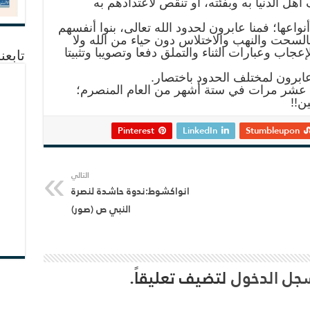
هل الدنيا به وبفئته، أو تنقص لاعتدادهم به
اعها؛ فمنا عابرون لحدود الله تعالى، بنوا أنفسهم
بالسحت والنهب والاختلاس دون حياء من الله ولا
اب وعبارات الثناء والتملق دفعا وتصويبا وتثبيتا
تابعن
عابرون لمختلف الحدود باختصار.
د عشر مرات في ستة أشهر من العام المنصرم؛
ين!!
Pinterest
LinkedIn
Stumbleupon
التالي
انواكشوط:ندوة حاشدة لنصرة
النبي ص (صور)
جل الدخول
لتضيف تعليقاً.