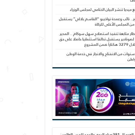
اف
بع ميديا تنشر البيان الختامي لمجلس الوزراء
ر.. نائب وعمدة نواذيبو “القاسم بلالي” يستقبل
 من المجلس الأعلى للزكاة
ار متابعة تنفيذ استصلاح سهل سوكام .. المدير
 لصونادير يستقبل تحالفا استثماريا حاصلا على حق
راً ضمن المشروع
نوات من الانفتاح والانجاز في خدمة الوطن
واطن
صدور العدد ال 281صباح اليوم والحمد لله رب العالمين،