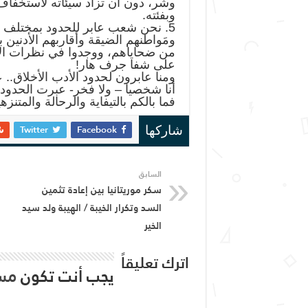
وشر، دون أن تزاد سيئاته لاستخفاف أ
وبفئته.
5. نحن شعب عابر للحدود بمختلف أنو
ومَواطنهم الضيقة وأقاربهم الأدنين 
من ضحاياهم، ووجدوا في نظرات الإعج
على شفا جرف هار!
ومنا عابرون لحدود الأدب الأخلاق.. 
أنا شخصيا – ولا فخر- عبرت الحدو
فما بالكم بالتيفاية والرحالة والمتنزه
Twitter
Facebook
شاركها
السابق
سكر موريتانيا بين إعادة تثمين
السد وتكرار الخيبة / الهيبة ولد سيد
الخير
اترك تعليقاً
يجب أنت تكون
مس