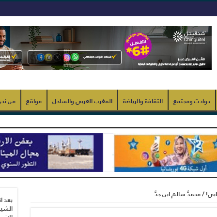
حوادث ومجتمع
الثقافة والرياضة
المغرب العربي والساحل
مواقع
من نح
! / محمدُّ سالم ابن جدُّ
بعد ا
الشيب