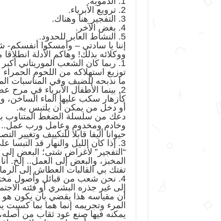
1. الدموية.
2. ترويع الأبرياء.
3. التفجير هنا وهناك.
4. بغض الآخر.
5. النشاط العابر للحدود.
إننا يا سادتي – وأمسكوا أنفسكم- 
ووكلائه بذلك! وهاكم الأدلة انطلاقا م
1. ربما كان الشعب الموريتاني أكبر
ما نذبحه للضيف وفي المناسبات المخت
2. بينما الأطفال الأبرياء في مرح ع
كأزهار سكب عليها الماء الساخن، و
أو دخل من يمكن أن يلتبس به.
دعك من سلسلة الضغط المتناوب باخ
وخادم ومخدوم وعامل ورب عمل.. (ذك
حيوانا أليفا قابلا للتكييف وتغيير ال
3. إذا كان الليل والنهار قد التبسا
“التفجير” لأغراض شتى؛ البعض إلى
المخبز، والبعض إلى العمل.. إلخ. أ
تفتك بي القالبات العطاش إلى الرمال
4. نحن شعب من قبائل وأصول مختلف
إلى غير جذره البشري أو فئته الاجتما
أن مقياسه هذا يقضي بأن يكون هو م
المرء وتجريمه إنما هما بما كسبت يدا
يمكنه فيها صنع عود ثقاب من أصل