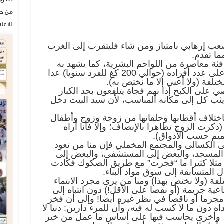
من صح
للإعل
شعب إرهابي بامتياز ومن شاء فليتقرب إلى الغرب
ما تقدم.
 فئة معاصرة من اللواحم البشرية، كما يشهد به
توزيع استهلاكه من اللحوم الحمراء على عدد أفراده (حوالي 200 كغ للفرد سنويا) عدا
لفة (ولا أعني إلا ما نختص به).
صي على الكبح إذا بهم فجأة يتلفعون بجد الكبار
يثب كل إلى مكانه المناسب، لأن سيد البيت دخل
تلاف أقطابها وحلقاتها من زوجة وزوج وأطفال
رت الزوج تظاهرا بالإنصاف؛ وإلا فأنا أراه
تصميم حسب الأذواق).
 على الكسالى والمجتمع المخملي فإن منا من تعود
 المسجد، والبعض إلى المستشفى، والبعض إلى
نا مثلا كثيرا ما “فجرت” مع طريق الصكوك فكادت
 المتسابقة إلى سوق مواد البناء.
ة (ولا نختص بهذا) ومنا من يرى مجرد الانتماء
عية جريمة (أو نقصا على الأقل!) دون انتباه إلى
جرما أو ناقصا في نظر غيره أيضا! وإلى أن فخر
ه دون ما لا كسب له فيه، وأن للمرء دارين: دنيا لا
ه، وأخرى يحاسب فيها على أساس ما عمل من خير