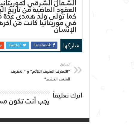
الشمال الشرقي لموريتانيا، 
العقود الماضية من تاريخ الب
كما تولى ولد همدي عدة م
في موريتانيا كانت من آخره
الإنسان
Twitter
Facebook
شاركها
السابق
“التطرف العنيف النائم” و “التطرف
العنيف النشط”
اترك تعليقاً
يجب أنت تكون
مس
المرابع ميديا © Copyright 2026, All Rights Reservedِ