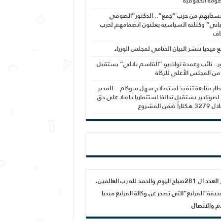
ومة الحقوقية
نسحابهم من حزب “جمع”.. الدكتور”الصوفي
اني” وكتلته السياسية يعلنون انضمامهم لحزب
اف
بع ميديا تنشر البيان الختامي لمجلس الوزراء
ر.. نائب وعمدة نواذيبو “القاسم بلالي” يستقبل
 من المجلس الأعلى للزكاة
ار متابعة تنفيذ استصلاح سهل سوكام .. المدير
 لصونادير يستقبل تحالفا استثماريا حاصلا على حق
راً ضمن المشروع
صدور العدد ال 281صباح اليوم والحمد لله رب العالمين،
يفة"المرابع"التي تصدر عن وكالة المرابع ميديا
ام والاتصال