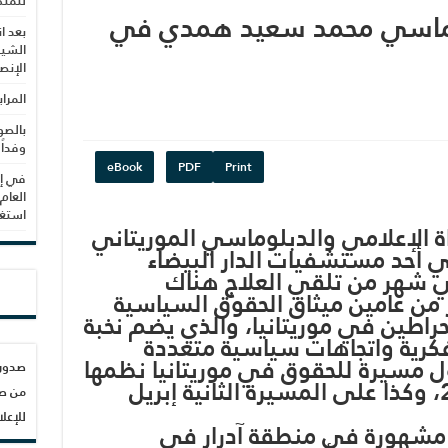
للمنظ
بلوماسي محمد سعيد همدي في
بعد ا
الشيب
الإنص
المرا
بالصو
وفداً
eBook
PDF
Print
في إط
العام
استغلال 3279 هكتا
 الإعلامي والدبلوماسي الموريتاني
أحد مستشفيات الدار البيضاء
لي شهر من تلقي العلاج هناك
من عامين ميثاق الحقوق السياسية
حراطين في موريتانيا، والذي يضم نخبة
كرية واتجاهات سياسية متعددة
مسيرة للحقوق في موريتانيا نظمها
الميثاق في 29 إبريل 2014، وكذا على المسيرة الثانية إبريل
من صح
للإعل
مشهورة في منطقة آدرار في