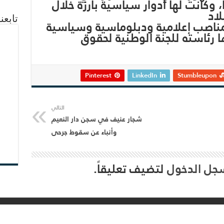
وكانت لها أدوار سياسية بارزة خلال
لاد
تابعن
ناصب إعلامية ودبلوماسية وسياسية
ا رئاسته للجنة الوطنية لحقوق
Pinterest
LinkedIn
Stumbleupon
التالي
شجار عنيف في سجن دار النعيم
وأنباء عن سقوط جرحى
جل الدخول
لتضيف تعليقاً.