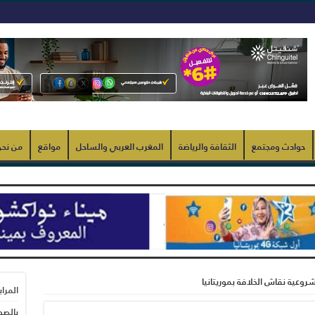
حوادث ومجتمع
الثقافة والرياضة
المغرب العربي والساحل
مواقع
من نح
روعية نقاش الخلافة بموريتانيا
المرا
بالصو