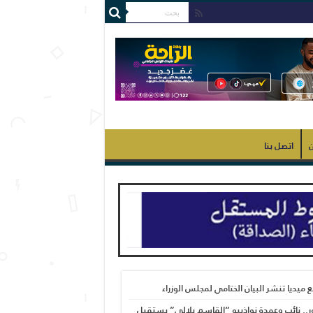
ن
اتصل بنا
بع ميديا تنشر البيان الختامي لمجلس الوزراء
ر.. نائب وعمدة نواذيبو “القاسم بلالي” يستقبل