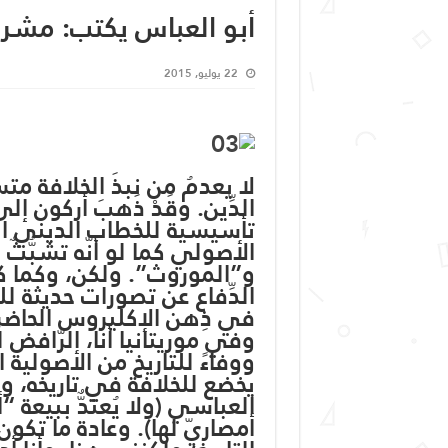
أبو العباس يكتب: مشروع
22 يوليو, 2015
لا يعدمُ من نبذَ الخلافة مت
الدِّين. وقَدْ ذَهبَ أركون 
تأسيسية للخطاب الديني الم
الأصولي كما لو أنّه تشبُّث
و”الموروث”. ولكن، وكما كرّر
الدِّفاع عن تصورات حديثة ل
في ذِهن الإكليروس الحاضر، 
وفي موريتانيا أنا، الرّافض
ووفاءً للتاريخ من الأصولية 
يخضع للخلافة في تاريخه، و
العباسي (ولا يُعتدٌّ ببيعة
أمصاريّ لها). وعادة ما تكو