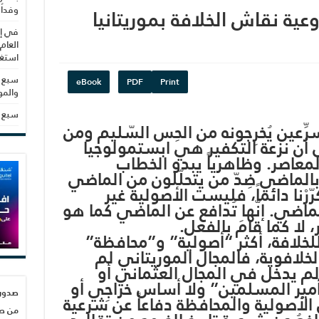
ية نقاش الخلافة بموريتانيا
وفداً
في إط
العام
استغلال 3279 هكتا
سبع س
eBook
PDF
Print
والم
سبع س
سرِّعين يُخرِجونه من الحِس السّليم ومن
إلى أن نزعة التكفير هي ابستمولوجيا
عاصر. وظاهرياً يبدو الخطاب
ٌ بالماضي ضِدّ من يتحلّلون من الماضي
ْنا دائماً، فليست الأصولية غير
لماضي. إنّها تُدافع عن الماضي كما هو
لا كما قامَ بالفعل.
 للخلافة، أكثر “أصولية” و”محافظة”
الخلافوية، فالمجال الموريتاني لم
لم يدخل في المجال العثماني أو
 “أمير المسلمين” ولا أساس خراجِي أو
ن الأصولية والمحافظة دفاعاً عن شرعية
من صح