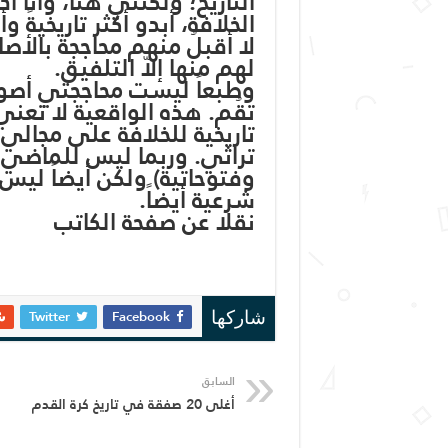
التاريخ؛ ولكنني هنا، وأنا أد
الخلافة، أبدو أكثر تاريخيةً 
لا أقبلُ منهم محاججة بالأ
لهم منها إلاّ التلفيق.
وطبعاً ليست محاججتي أصولية. 
تقُم. هذه الواقعية لا تعني
تاريخية للخلافة على مجالي؛
تراثي. وربما ليس للماضي 
وفتوحاتية) ولكن أيضاً ليس 
شرعية أيضاً.
نقلا عن صفحة الكاتب
Twitter
Facebook
شاركها
السابق
أغلى 20 صفقة في تاريخ كرة القدم