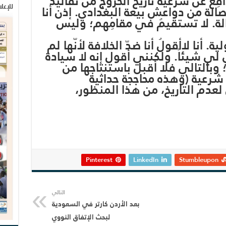
افِعُ عن شرعية تاريخ الخروج من تقاليد
للإعل
وأصالة من دواعش بيعة البغدادي. إذن أنا
صالة. لا تستقيمُ في مقامِهم؛ وليس
أنا لاأقولُ أنا ضدّ الخلافة لأنّها لم
 لي شيئاً. ولكنني أقول إنه لا سيادة
 وبالتالي فلا أقبل باستنتاجِها من
شرعية (وهذه محاججة حداثية
لعدم التاريخ، من هذا المنظور،
Pinterest
LinkedIn
Stumbleupon
التالي
بعد الأردن كارتر في السعودية
لبحث الإتفاق النووي