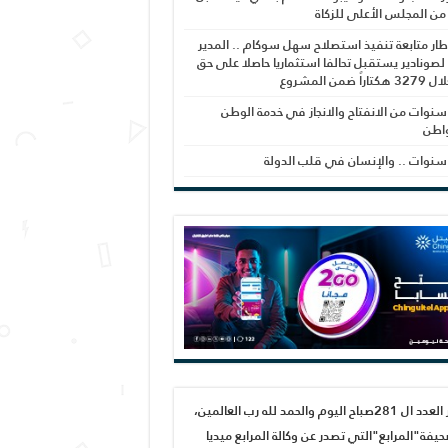
 من المجلس الأعلى للزكاة
ار متابعة تنفيذ استصلاح سهل سوكام .. المدير
 لصونادير يستقبل تحالفا استثماريا حاصلا على حق
راً ضمن المشروع
نوات من الانفتاح والانجاز في خدمة الوطن
واطن
نوات .. والإنسان في قلب الدولة
صدور العدد ال 281صباح اليوم والحمد لله رب العالمين،
يفة"المرابع"التي تصدر عن وكالة المرابع ميديا