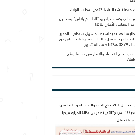
اف
بع ميديا تنشر البيان الختامي لمجلس الوزراء
ر.. نائب وعمدة نواذيبو “القاسم بلالي” يستقبل
 من المجلس الأعلى للزكاة
ار متابعة تنفيذ استصلاح سهل سوكام .. المدير
 لصونادير يستقبل تحالفا استثماريا حاصلا على حق
راً ضمن المشروع
نوات من الانفتاح والانجاز في خدمة الوطن
واطن
صدور العدد ال 281صباح اليوم والحمد لله رب العالمين،
يفة"المرابع"التي تصدر عن وكالة المرابع ميديا
ام والاتصال