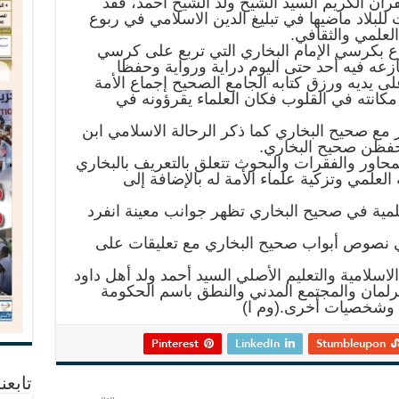
رآن الكريم السيد الشيخ ولد الشيخ أحمد، فقد
 للبلاد ماضيها في تبليغ الدين الاسلامي في ربوع
لعلمي والثقافي.
 بكرسي الإمام البخاري التي تربع على كرسي
 للهجرة ولم ينازعه فيه أحد حتى اليوم دراية ورواية وحفظا
ى يديه ورزق كتابه الجامع الصحيح إجماع الأمة
 مكانته في القلوب فكان العلماء يقرؤونه في
مع صحيح البخاري كما ذكر الرحالة الاسلامي ابن
يحفظن صحيح البخاري.
اور والفقرات والبحوث تتعلق بالتعريف بالبخاري
علمي وتزكية علماء الأمة له بالإضافة إلى
علمية في صحيح البخاري تظهر جوانب معينة انفرد
 في نصوص أبواب صحيح البخاري مع تعليقات على
لامية والتعليم الأصلي السيد أحمد ولد أهل داود
لبرلمان والمجتمع المدني والنطق باسم الحكومة
 وشخصيات أخرى.(وم ا)
Pinterest
LinkedIn
Stumbleupon
تابعن