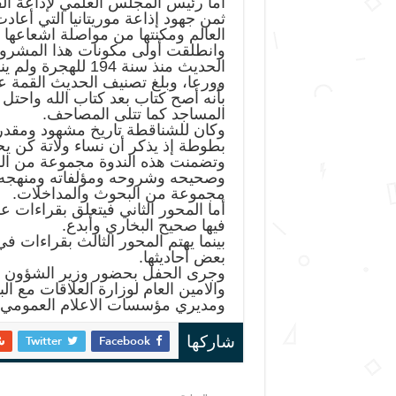
أما رئيس المجلس العلمي لإذاعة الق
ثمن جهود إذاعة موريتانيا التي أعادت
العالم ومكنتها من مواصلة اشعاعها ا
وانطلقت أولى مكونات هذا المشروع
الحديث منذ سنة 194
وورعا، وبلغ تصنيف الحديث القمة عل
بأنه أصح كتاب بعد كتاب الله واحتل
المساجد كما تتلى المصاحف.
وكان للشناقطة تاريخ مشهود ومقدر 
بطوطة إذ يذكر أن نساء ولاتة كن 
وتضمنت هذه الندوة مجموعة من المح
وصحيحه وشروحه ومؤلفاته ومنهجه ال
مجموعة من البحوث والمداخلات.
أما المحور الثاني فيتعلق بقراءات 
فيها صحيح البخاري وأبدع.
بينما يهتم المحور الثالث بقراءات
بعض أحاديثها.
وجرى الحفل بحضور وزير الشؤون الاس
والامين العام لوزارة العلاقات مع ا
ومديري مؤسسات الاعلام العمومي
Twitter
Facebook
شاركها