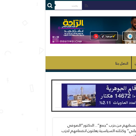
اتصل بنا
نسحابهم من حزب “جمع”.. الدكتور”الصوفي
اني” وكتلته السياسية يعلنون انضمامهم لحزب