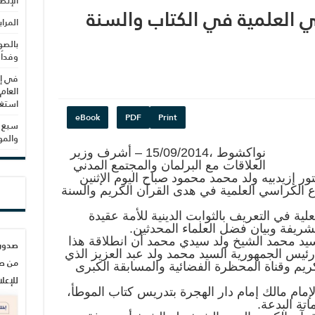
الإنص
 العلمية في الكتاب والسنة
المرا
بالصو
وفداً
في إط
العام
استغلال 3279 هكتا
eBook
PDF
Print
سبع س
والم
نواكشوط ،15/09/2014 – أشرف وزير
العلاقات مع البرلمان والمجتمع المدني
ر إزيدبيه ولد محمد محمود صباح اليوم الإثنين
ع الكراسي العلمية في هدى القرآن الكريم والسنة
ة في التعريف بالثوابت الدينية للأمة عقيدة
شريفة وبيان فضل العلماء المحدثين.
 السيد محمد الشيخ ولد سيدي محمد أن انطلاقة هذا
ئيس الجمهورية السيد محمد ولد عبد العزيز الذي
من صح
كريم وقناة المحظرة الفضائية والمسابقة الكبرى
للإعل
إمام مالك إمام دار الهجرة بتدريس كتاب الموطأ،
اتة البدعة.