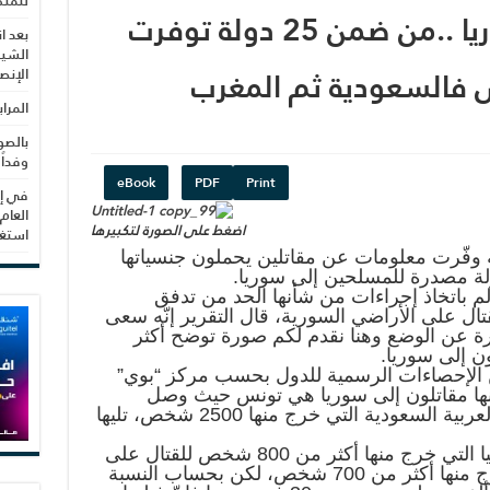
للمنظ
المقاتلون الأجانب بسوريا ..من ضمن 25 دولة توفرت
بعد ا
الشيب
س فالسعودية ثم المغرب
الإنص
المرا
بالصو
وفداً
eBook
PDF
Print
في إط
العام
اضغط على الصورة لتكبيرها
استغلال 3279 هكتا
لص تقرير شمل 25 دولة وفّرت معلومات عن مقاتلين يحملون جنسياتها
ولة مصدرة للمسلحين إلى سوريا.
م باتخاذ إجراءات من شأنها الحد من تدفق
تال على الأراضي السورية، قال التقرير إنّه سعى
ة عن الوضع وهنا نقدم لكم صورة توضح أكثر
ن إلى سوريا.
 الإحصاءات الرسمية للدول بحسب مركز “بوي”
منها مقاتلون إلى سوريا هي تونس حيث وصل
عددهم إلى ثلاثة آلاف، ثم المملكة العربية السعودية التي خرج منها 2500 شخص، تليها
على الصعيد الدولي تبرز عدديا روسيا التي خرج منها أكثر من 800 شخص للقتال على
الأراضي السورية ثم فرنسا التي خرج منها أكثر من 700 شخص، لكن بحساب النسبة