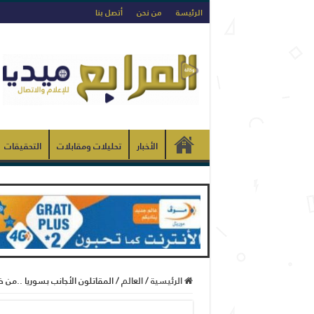
الرئيسة
من نحن
أتصل بنا
الأخبار
تحليلات ومقابلات
التحقيقات
الرئيسية
/
العالم
/
المقاتلون الأجانب بسوريا ..من ضمن 25 دولة توفرت معلومات حولها .. تونس فالسعود