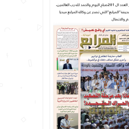
صدور العدد ال 281صباح اليوم والحمد لله رب العالمين،
يفة"المرابع"التي تصدر عن وكالة المرابع ميديا
ام والاتصال