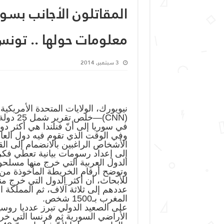
معلومات حولها .. تون
3 سبتمبر, 2014
نيويورك، الولايات المتحدة الأمريكية
(CNN)—خ
في سوريا إلى أنّ فنلندا هي أكثر د
وفي الوقت الذي تقوم فيه دول العال
الأشخاص الراغبين بالانضمام إلى الق
إلى إعداد رسومات بيانية تعطي فكر
الدول العربية التي خرج منها مسلحو
وتوضح أرقام الخريطة المأخوذة من
للأبحاث، أن أكثر الدول التي خرج 
المغرب بـ1500 شخص.