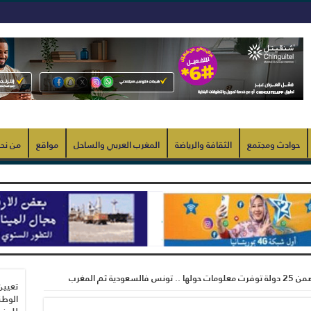
حوادث ومجتمع
الثقافة والرياضة
المغرب العربي والساحل
مواقع
من نح
ية ثم المغرب
تعيين
الوطن