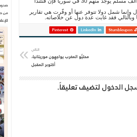
والتناسب ونظرا لأنّ فنلندا تضمّ 42 ألف مسلم يوجد منهم 30 في سوريا فإنّ فنلندا
ل وإنما شمل دولا تتوفر عنها أو وفّرت هي تقارير
من صح
 وبالتالي فقد غابت عدة دول عن خلاصاته.
للإعل
Pinterest
LinkedIn
Stumbleupon
التالي
محليُّو المغرب يواجهون موريتانيا،
أكتوبر المقبل
جل الدخول
لتضيف تعليقاً.