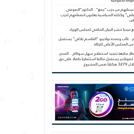
ومة الحقوقية
نسحابهم من حزب “جمع”.. الدكتور”الصوفي
اني” وكتلته السياسية يعلنون انضمامهم لحزب
اف
بع ميديا تنشر البيان الختامي لمجلس الوزراء
ر.. نائب وعمدة نواذيبو “القاسم بلالي” يستقبل
 من المجلس الأعلى للزكاة
ار متابعة تنفيذ استصلاح سهل سوكام .. المدير
 لصونادير يستقبل تحالفا استثماريا حاصلا على حق
راً ضمن المشروع