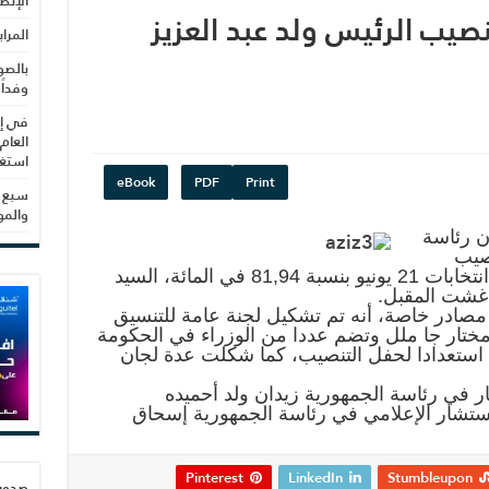
الإنص
صيب الرئيس ولد عبد العزيز
المرا
بالصو
وفداً
في إط
العام
استغلال 3279 هكتا
eBook
PDF
Print
سبع س
والم
ن رئاسة
نصيب
الرئيس المنتخب لمأمورية ثانية في انتخابات 21 يونيو بنسبة 81,94 في المائة، السيد
مصادر خاصة، أنه تم تشكيل لجنة عامة للتنسيق
ة مختار جا ملل وتضم عددا من الوزراء في الحكومة
ة استعدادا لحفل التنصيب، كما شكلت عدة لجان
ار في رئاسة الجمهورية زيدان ولد أحميده
مستشار الإعلامي في رئاسة الجمهورية إسحاق
Pinterest
LinkedIn
Stumbleupon