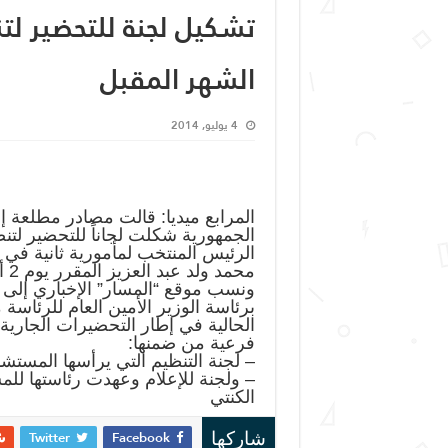
تشكيل لجنة للتحضير لتن
الشهر المقبل
4 يوليو, 2014
المرابع ميديا: قالت مصادر مطلعة إ
الجمهورية شكلت لجاناً للتحضير لت
محمد ولد عبد العزيز المقرر يوم 2 أغشت المقبل.
ونسب موقع “المسار” الإخباري إلى 
برئاسة الوزير الأمين العام للرئاس
الحالية في إطار التحضيرات الجاري
فرعية من ضمنها:
– لجنة التنظيم التي يرأسها المستش
– ولجنة للإعلام وعهدت رئاستها لل
الكنتي
Twitter
Facebook
شاركها