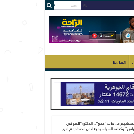
ن
اتصل بنا
نسحابهم من حزب “جمع”.. الدكتور”الصوفي
اني” وكتلته السياسية يعلنون انضمامهم لحزب