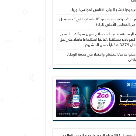
اف
بع ميديا تنشر البيان الختامي لمجلس الوزراء
ر.. نائب وعمدة نواذيبو “القاسم بلالي” يستقبل
 من المجلس الأعلى للزكاة
ار متابعة تنفيذ استصلاح سهل سوكام .. المدير
 لصونادير يستقبل تحالفا استثماريا حاصلا على حق
راً ضمن المشروع
نوات من الانفتاح والانجاز في خدمة الوطن
واطن
صدور العدد ال 281صباح اليوم والحمد لله رب العالمين،