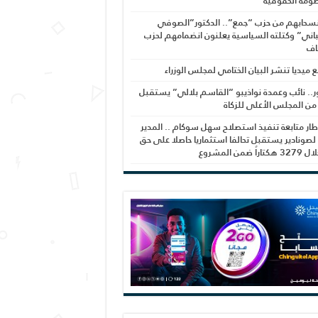
ومة الحقوقية
نسحابهم من حزب “جمع”.. الدكتور”الصوفي
اني” وكتلته السياسية يعلنون انضمامهم لحزب
اف
بع ميديا تنشر البيان الختامي لمجلس الوزراء
ر.. نائب وعمدة نواذيبو “القاسم بلالي” يستقبل
 من المجلس الأعلى للزكاة
ار متابعة تنفيذ استصلاح سهل سوكام .. المدير
 لصونادير يستقبل تحالفا استثماريا حاصلا على حق
راً ضمن المشروع