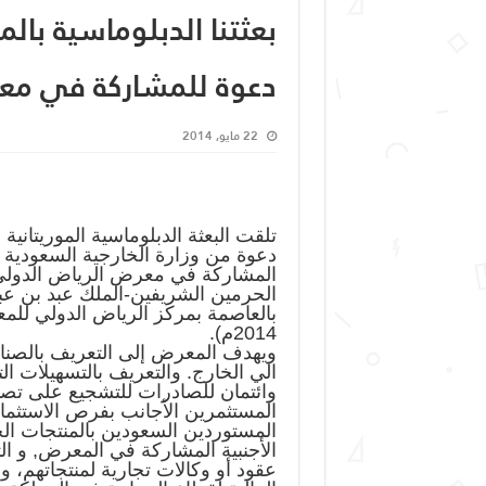
بعثتنا الدبلوماسية بال
دعوة للمشاركة في معر
22 مايو, 2014
تلقت البعثة الدبلوماسية الموريتانية
دعوة من وزارة الخارجية السعودية 
المشاركة في معرض الرياض الدولي ف
الحرمين الشريفين-الملك عبد بن عب
2014م).
ويهدف المعرض إلى التعريف بالصناع
الي الخارج. والتعريف بالتسهيلات ا
وائتمان للصادرات للتشجيع على تصد
المستثمرين الأجانب بفرص الاستثما
المستوردين السعودين بالمنتجات الحد
الأجنبية المشاركة في المعرض, و ال
عقود أو وكالات تجارية لمنتجاتهم، و