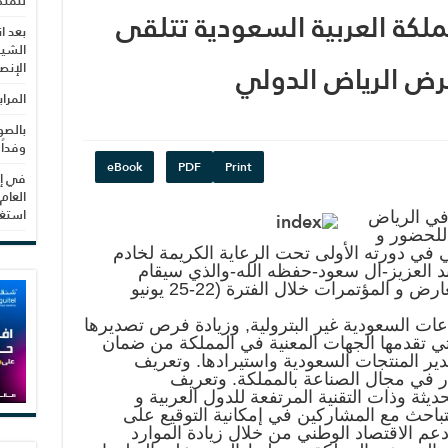
للمنظ
مملكة العربية السعودية تتلقى
بعد ا
الشيب
ض الرياض الدولي
الإنص
المرا
بالصو
وفداً
eBook
PDF
Print
في إط
العام
استغلال 3279 هكتا
 في الرياض
للحضور و
ي دورته الأولى تحت الرعاية الكريمة لخادم
د العزيز-ال سعود-حفظه الله-والذي سيقام
بالعاصمة بمركز الرياض الدولي للمعارض و المؤتمرات خلال الفترة (22-25 يونيو
ات السعودية غير البترولية, وزيادة فرص تصديرها
لتي تقدمها الجهات المعنية في المملكة من ضمان
ير المنتجات السعودية واستيرادها. وتعريف
ر في مجال الصناعة بالمملكة. وتعريف
يثة وذات التقنية المرتفعة للدول العربية و
تباحث مع المشاركين في إمكانية التوقيع على
دعم الاقتصاد الوطني من خلال زيادة الموارد