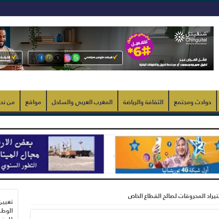
حوادث ومجتمع
الثقافة والرياضة
المغرب العربي والساحل
مواقع
من نح
تيراد المحروقات لصالح القطاع الخاص
تعيين
الوطن