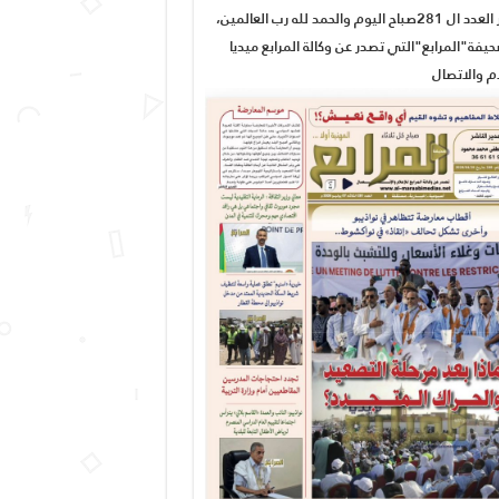
صدور العدد ال 281صباح اليوم والحمد لله رب العالمين،
يفة"المرابع"التي تصدر عن وكالة المرابع ميديا
ام والاتصال