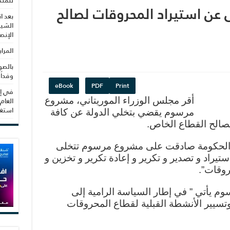
للمنظ
لى عن استيراد المحروقات لصالح
بعد ا
الشيب
الإنص
المرا
بالصو
وفداً
eBook
PDF
Print
في إط
العام
أقر مجلس الوزراء الموريتاني، مشروع
استغلال 3279 هكتا
مرسوم يقضي بتخلي الدولة عن كافة
صالح القطاع الخاص.
 الحكومة صادقت على مشروع مرسوم تتخلى
تيراد و تصدير و تكرير و إعادة تكرير و تخزين و
روقات”.
وم يأتي ” في إطار السياسة الرامية إلى
تسيير الأنشطة القبلية لقطاع المحروقات