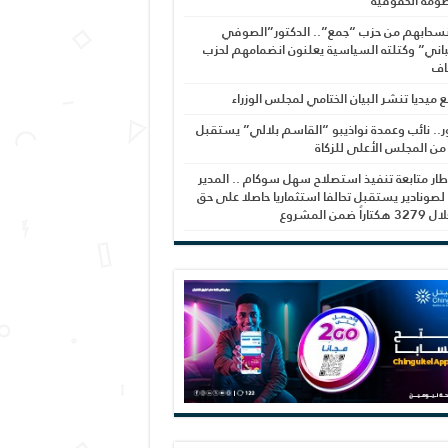
ومة الحقوقية
نسحابهم من حزب “جمع”.. الدكتور”الصوفي
اني” وكتلته السياسية يعلنون انضمامهم لحزب
اف
بع ميديا تنشر البيان الختامي لمجلس الوزراء
ر.. نائب وعمدة نواذيبو “القاسم بلالي” يستقبل
 من المجلس الأعلى للزكاة
ار متابعة تنفيذ استصلاح سهل سوكام .. المدير
 لصونادير يستقبل تحالفا استثماريا حاصلا على حق
راً ضمن المشروع