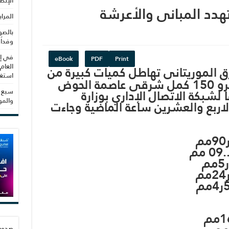
الإنص
تهدد المبانى والأعرشة
المرا
بالصو
وفداً
في إط
eBook
PDF
Print
العام
الموريتانى تهاطل كميات كبيرة من
استغلال 3279 هكتا
الامطار خاصة مدينة عدل بكرو 150 كمل شرقى عاصمة الحوض
لشبكة الاتصال الإداري بوزارة
سبع س
والم
 الاربع والعشرين ساعة الماضية وجاءت
م