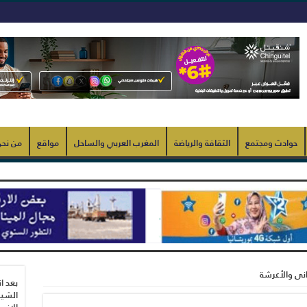
حوادث ومجتمع
الثقافة والرياضة
المغرب العربي والساحل
مواقع
من نح
انى والأعرشة
بعد ا
الشيب