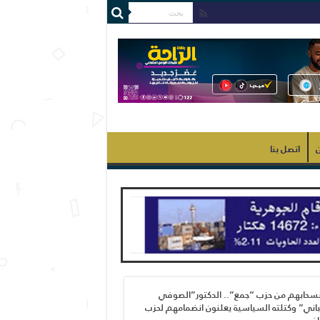
ن
اتصل بنا
نسحابهم من حزب “جمع”.. الدكتور”الصوفي
اني” وكتلته السياسية يعلنون انضمامهم لحزب