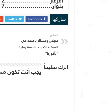
اغرغار…………………..2 مم
بلوار……………………17مم
Twitter
Facebook
شاركها
السابق
قتيلان وخسائر باهظة في
الممتلكات بعد عاصفة رملية
“بأغورط”
اترك تعليقاً
يجب أنت تكون
مس