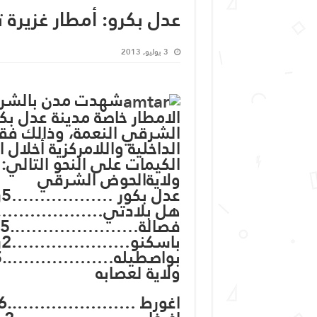
عدل بكرو: أمطار غزيرة 
3 يوليو, 2013
شهدت مدن بالشرق 
الشرقي النعمة، وذالك فقا 
الداخلية واللامركزية أخلال
الكيمات على النحو التالي:
ولايةالحوض الشرقي
عدل بكور ………………5ر90مم
هل بلادتي………………..09 م
فصالة…………………..5ر5مم
باسكنو…………………2ر24مم
بواصطيله………………..5ر4مم
ولاية لعصابه
اغورط …………………..16مم