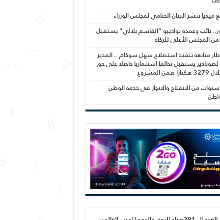
اف
بع ميديا تنشر البيان الختامي لمجلس الوزراء
ر.. نائب وعمدة نواذيبو “القاسم بلالي” يستقبل
 من المجلس الأعلى للزكاة
ار متابعة تنفيذ استصلاح سهل سوكام .. المدير
 لصونادير يستقبل تحالفا استثماريا حاصلا على حق
راً ضمن المشروع
نوات من الانفتاح والانجاز في خدمة الوطن
واطن
صدور العدد ال 281صباح اليوم والحمد لله رب العالمين،