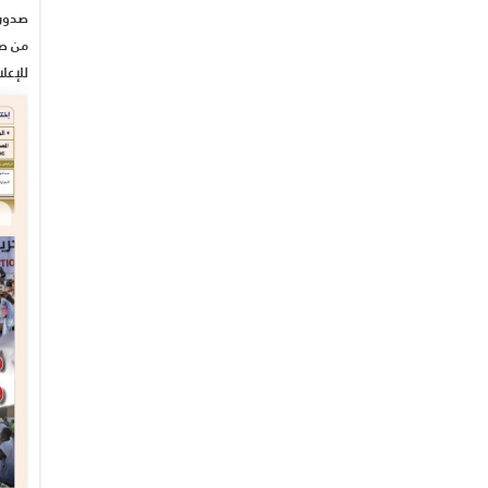
من صح
للإعل