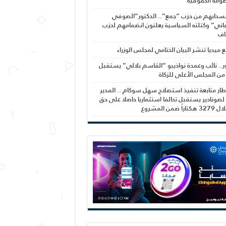
ومة الحقوقية
نسحابهم من حزب “جمع”.. الدكتور”الصوفي
اني” وكتلته السياسية يعلنون انضمامهم لحزب
اف
بع ميديا تنشر البيان الختامي لمجلس الوزراء
ر.. نائب وعمدة نواذيبو “القاسم بلالي” يستقبل
 من المجلس الأعلى للزكاة
ار متابعة تنفيذ استصلاح سهل سوكام .. المدير
 لصونادير يستقبل تحالفا استثماريا حاصلا على حق
راً ضمن المشروع