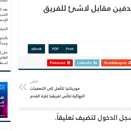
للمنظ
دفين مقابل لاشئ للفريق
بعد ا
الشيب
الإنص
المرا
بالصو
وفداً
eBook
PDF
Print
في إط
العام
Stumbleupon
LinkedIn
Pinterest
استغلال 3279 هكتا
التالي
موريتانيا تتأهل إلى التصفيات
النهائية لكأس افريقيا لكرة القدم
جل الدخول
لتضيف تعليقاً.