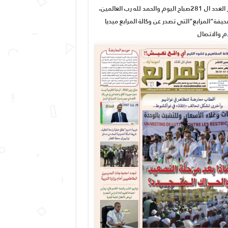
صدور العدد ال 281صباح اليوم والحمد لله رب العالمين،
يفة"المرابع"التي تصدر عن وكالة المرابع ميديا
ام والاتصال