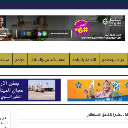
حوادث ومجتمع
الثقافة والرياضة
المغرب العربي والساحل
مواقع
من نح
ابل لاشئ للفريق السنغالى
تعيين
الوطن