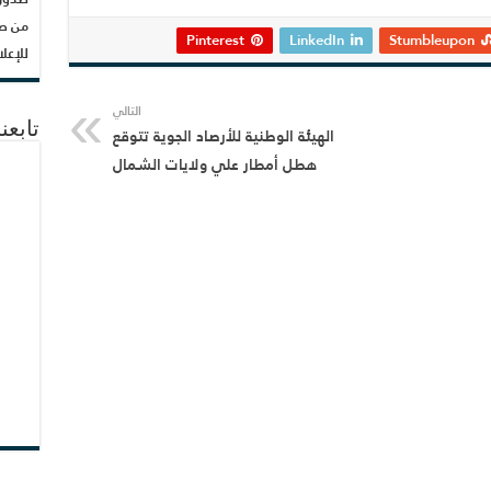
من صح
Pinterest
LinkedIn
Stumbleupon
للإعل
التالي
تابع
الهيئة الوطنية للأرصاد الجوية تتوقع
هطل أمطار علي ولايات الشمال