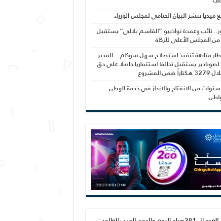
اف
بع ميديا تنشر البيان الختامي لمجلس الوزراء
ر.. نائب وعمدة نواذيبو “القاسم بلالي” يستقبل
 من المجلس الأعلى للزكاة
ار متابعة تنفيذ استصلاح سهل سوكام .. المدير
 لصونادير يستقبل تحالفا استثماريا حاصلا على حق
راً ضمن المشروع
نوات من الانفتاح والانجاز في خدمة الوطن
واطن
صدور العدد ال 281صباح اليوم والحمد لله رب العالمين،