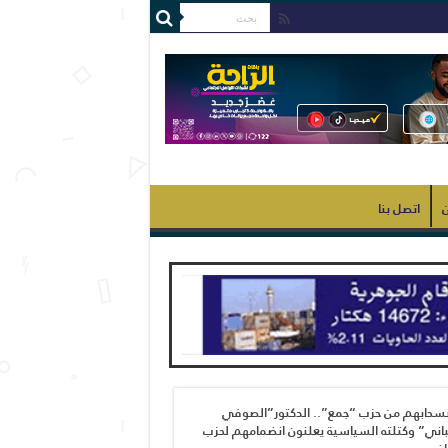
ن
اتصل بنا
نسحابهم من حزب “جمع”.. الدكتور”الصوفي
اني” وكتلته السياسية يعلنون انضمامهم لحزب