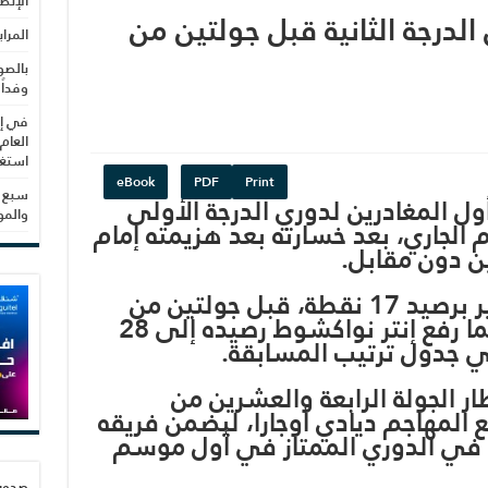
الإنص
لدرجة الثانية قبل جولتين من
المرا
بالصو
وفداً
في إط
العام
استغلال 3279 هكتا
eBook
PDF
Print
سبع س
ول المغادرين لدوري الدرجة الأولى
والم
 الجاري، بعد خسارته بعد هزيمته إمام
ن دون مقابل.
وتراجع الشرطة للمركز الأخير برصيد 17 نقطة، قبل جولتين من
نهاية منافسات الدوري، بينما رفع إنتر نواكشوط رصيده إلى 28
ي جدول ترتيب المسابقة.
ر الجولة الرابعة والعشرين من
المهاجم ديادي أوجارا، ليضمن فريقه
ء في الدوري الممتاز في أول موسم