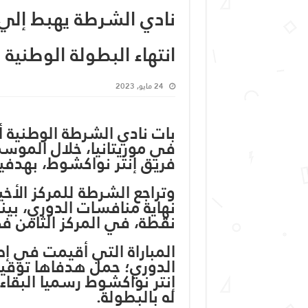
نادي الشرطة يهبط إلي ا
انتهاء البطولة الوطنية
24 مايو, 2023
بات نادي الشرطة الوطنية أ
في موريتانيا، خلال الموسم
فريق إنتر نواكشوط، بهدفي
نقطة، في المركز الثامن ف
المباراة التي أقيمت في إطا
الدوري؛ حمل هدفاها توقيع 
إنتر نواكشوط رسميا البقا
له بالبطولة.