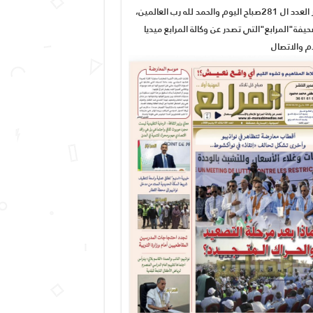
صدور العدد ال 281صباح اليوم والحمد لله رب العالمين،
يفة"المرابع"التي تصدر عن وكالة المرابع ميديا
ام والاتصال