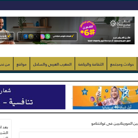
حوادث ومجتمع
الثقافة والرياضة
المغرب العربي والساحل
مواقع
من نح
ين الموريتانيين فى غوانتنامو
بعد ا
الشيب