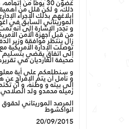
غضون 30 يوماً من إت
ذلك، و لكن قلل من أهمية ال
إبلاغهم بذلك الإجراء الإد
الموريتاني السابق في اغوانت
و تجدر الإشارة إلى أنه تمت
زال ينتظر موافقة وزير الد
إلى اتفاق يقضي بتسليم ول
صحيفة الغارديان في تقرير
و سنطلعكم على أية معلوم
و نأمل أن يتم الإفراج عن 
إلى بيته و وطنه، و أن تكتمل
زميله محمدو ولد الصلاحي 
المرصد الموريتاني لحقوق ا
انواكشوط
20/09/2015