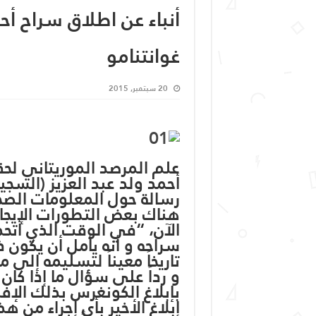
أنباء عن اطلاق سراح أح
غوانتنامو
20 سبتمبر, 2015
علم المرصد الموريتاني لح
أحمد ولد عبد العزيز (السج
رسالة حول المعلومات الصحفي
هناك بعض التطورات الإيجا
الآن، “في الوقت الذي أتحد
سراحه و أنه يأمل أن يكون ذ
تاريخاً معيناً لتسليمه إلى مو
و رداً على سؤال ما إذا كان
بإبلاغ الكونغرس بذلك الإفر
إبلاغ الأخير بأي إجراء من ه