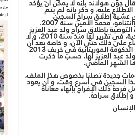
مامه، قال جون هولاند بأنه لا يمكن أن يؤكد
اطلاع عليه، و ذكّر بأنه لم يتم
من صح
اري عشية إطلاق سراح السجين
للإعل
نامو، محمد الأمين سنة 2007.
 التوصية بإطلاق سراح ولد عبد العزيز
من قبل أجهزة الأمن الأمريكية، في تقرير لها منذ سنة 2010، و لا
فاع على ذلك حتى الآن، و خاصة بعد أن
توصلت الإدارة الأمريكية مع الحكومة الموريتانية في خريف 2013
د عبد العزيز لها، حسب ما ذكرت
ها الشهر الماضي.
ات جديدة تصلنا بخصوص هذا الملف،
هذا السجين في أسرع وقت، و أن يعود
 فرحة ذلك الإفراج بإنهاء معاناة
و إطلاق سراحه.
لإنسان