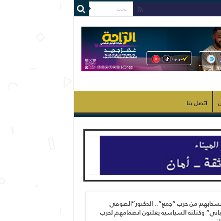
ن
اتصل بنا
نسحابهم من حزب “جمع”.. الدكتور”الصوفي
اني” وكتلته السياسية يعلنون انضمامهم لحزب