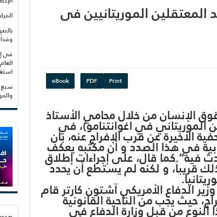
الإنص
د المعتقلين الموريتانيين فى
المرا
بالصو
وفداً
في إط
العام
استغلال 3279 هكتا
eBook
PDF
Print
سبع س
والم
قوق الإنسان من خلال محامي الأستاذ
ين الموريتاني في اغوانتنامو)، في
ة الأخيرة عن قرب الإفراج عنه، بأن
بية في هذا الصدد و أن مكتبه يعكف
ث فيه” كما قال، على إجراءات إطلاق
لك قريباً، و لكنه لم يستطع أن يحدد
ريتانيا.
 وزير الدفاع الأمريكي آشتون كارتر قام
اج، حيث يجب من الناحية القانونية
ذا النوع من قبل وزارة الدفاع في