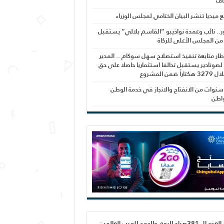
اف
بع ميديا تنشر البيان الختامي لمجلس الوزراء
ر.. نائب وعمدة نواذيبو “القاسم بلالي” يستقبل
 من المجلس الأعلى للزكاة
ار متابعة تنفيذ استصلاح سهل سوكام .. المدير
 لصونادير يستقبل تحالفا استثماريا حاصلا على حق
راً ضمن المشروع
نوات من الانفتاح والانجاز في خدمة الوطن
واطن
صدور العدد ال 281صباح اليوم والحمد لله رب العالمين،