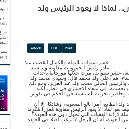
الإنص
 لماذا لا يعود الرئيس ولد
المرا
بالصو
وفداً
في إط
العام
استغلال 3279 هكتا
eBook
PDF
Print
سبع س
والم
عشر سنوات بالتمام والكمال انقضت منذ
غادر رئيس الجمهورية معاوية ولد سيد
ا، عشر سنوات، مرت خلالها موريتانيا بأحداث
اء، هم اعلي ولد محمد فال، وسيدي محمد ولد
، والرئيس الحالي محمد ولد عبد العزيز، ومع ذلك
ب بجسمه، في منفاه الاختياري في قطر، لكنه
، وحاضر بتجربته السياسية في الحكم في نفوس
 ولد الطايع، أمرا بالغ الصعوبة، وشائكا، إلا أن
يط هو: لماذا لا يعود الرئيس معاوية مُعززا مُكرما
ة لإزالة العقبات التي تحول دون هذه العودة؟
من العودة، أم أن الرجل لا يرغب أصلا في العودة