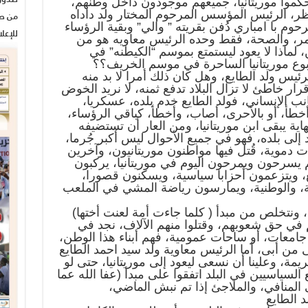
موا موريتانيا، جميعهم موجودون داخل وطنهم،
ر، الرئيس المؤسس المرحوم المختار ولد داداه
من صح
وم با امباري دُفن بقريته ” والي” وبقية الرؤساء
للإعل
عمر، والصحة، فقط وحده الرئيس معاويه هو من
لماذا لا يعود ليستمتع بموسم “الكيطنه” في
ربوع موريتانيا الساحرة في موسم الخريف؟؟
لرئيس ولد الطايع، وهل كان ذلك أمرا لا بد منه
قرار خاطئ لا تزال البلاد تدفع ثمنه، لا نريد الخوض
انب الإنساني، فولد الطايع خدم بلده، عسكريا،
أخطأ، أو بالأحرى، أصاب، وأخطأ، كباقي الرؤساء،
نهاية يبقى ابن موريتانيا، ومن العار أن تستضيفه
د إلى بلده، فهو في جميع الأحوال ليس أكبر جُرما،
ات دموية، قُتل فيها مواطنون موريتانيون، وآخرين
 يسرحون ويمرحون اليوم في موريتانيا، يركبون
فع، ويتزعمون أحزابا سياسية، ويسكنون قصورا،
ة، والوطنية، ويمارسون رياضة المشي في الملعب
، ونتخلص من مبدأ ( كلما جاءت أمة لعنت أختها)
م في حق شعوبهم، وقتلوا منهم الآلاف، نجد في
امعات، أو ساحات عمومية، فهم أبناء هذا الوطن،
من أبى، أما الرئيس معاوية ولد سيد احمد الطايع
مة، وعلينا أن نسعى ليعود إلى موريتانيا، حتى لو
لسياسيين في البلد اتفقوا على مبدأ (عفا الله عما
المنافي، والملاجئ إذا تم نبش الماضي،
 الطايع