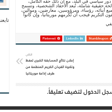
ي دور سياسي في البلد، مع أن ذلك حقه الكامل،
لحة حقيقية شاملة، تُبعد الأحقاد الشخصية، وتسمح
يع أبنائه، رؤساء، ومرؤوسين، معارضين، وموالين،
قون التكريم فيجب أن تُكرمهم موريتانيا، وإن كانوا
تابعن
كفي
Pinterest
LinkedIn
Stumbleupon
التالي
إعلان نتائج المسابقة الكبرى لحفظ
وتلاوة القرءان الكريم المنظمة من
طرف إذاعة موريتانيا
جل الدخول
لتضيف تعليقاً.