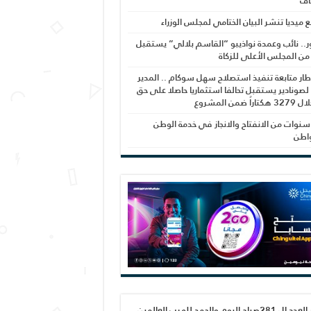
اف
بع ميديا تنشر البيان الختامي لمجلس الوزراء
ر.. نائب وعمدة نواذيبو “القاسم بلالي” يستقبل
 من المجلس الأعلى للزكاة
ار متابعة تنفيذ استصلاح سهل سوكام .. المدير
 لصونادير يستقبل تحالفا استثماريا حاصلا على حق
راً ضمن المشروع
نوات من الانفتاح والانجاز في خدمة الوطن
واطن
صدور العدد ال 281صباح اليوم والحمد لله رب العالمين،