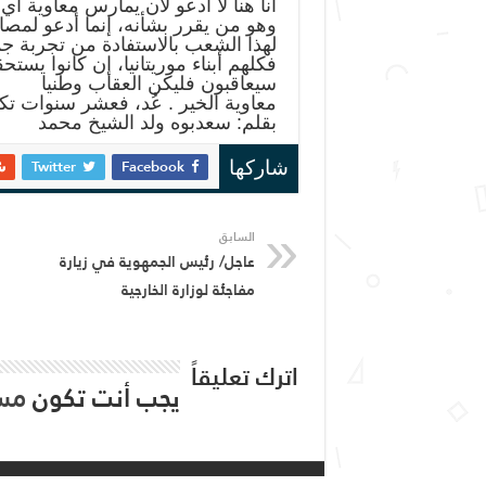
أنا هنا لا أدعو لأن يمارس معاوية أ
وهو من يقرر بشأنه، إنما أدعو لمصا
لهذا الشعب بالاستفادة من تجربة جم
فكلهم أبناء موريتانيا، إن كانوا يستح
سيعاقبون فليكن العقاب وطنيا
معاوية الخير . عُد، فعشر سنوات ت
بقلم: سعدبوه ولد الشيخ محمد
Twitter
Facebook
شاركها
السابق
عاجل/ رئيس الجمهوية في زيارة
مفاجئة لوزارة الخارجية
اترك تعليقاً
يجب أنت تكون
مس