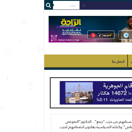
اتصل بنا
نسحابهم من حزب “جمع”.. الدكتور”الصوفي
اني” وكتلته السياسية يعلنون انضمامهم لحزب