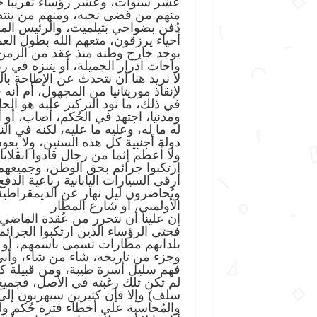
عشر سنوات، وعشر رؤساء تقريبا حك
منهم من قضى نحبه، ومنهم من ينتظ
دُفن بضواحي بتيلميت، والرئيس المرح
أحياء يرزقون، متعهم الله بطول ال
يوجد خارج وطنه منذ عقد من الزمن، 
واحات آدرار الجميلة، أو يتنزه في 
لا نريد هنا أن نتحدث عن الإطاحة با
لإنقاذ موريتانيا من المجهول، أم أنه 
في ذلك، ما نود التركيز عليه هو الج
ومدنيا، اجتهد في الحُكم، أصاب، أو 
له ما له، وعليه ما عليه، لكنه في ال
دولة أجنبية كل هذه السنين، ولا يعو
ولا أعظم إثما من رجال قادوا انقلاب
ارتكبوا جرائم بحق الوطن، وجميعهم
أرقى السيارات اليابانية رباعية الد
ويُحاضرون ليل نهار عن الديمقراطي
الأولمبي، أو شارع المطار
إن علينا أن نتحرر من عُقدة الماضي
فحتى الرؤساء الذين ارتكبوا الجرائ
بلدانهم مطارات تسمى باسمهم، أو ج
وجزء من تاريخه، شاء من شاء، وأبى 
فهم سليل أسرة طيبة، ومن قبيلة كري
لم تكن تلك رغبته في الأصل، فجميع ا
سلف) وإلا فإن كثيرين سيهربون إلى 
والمُحاسبة على أخطاء فترة حُكم ولد