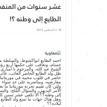
عشر سنوات من المنفى..
الطايع إلى وطنه ؟!
3 أغسطس, 2015
احمد الطايع انواكشوط، والسلطة مع
جسام، وتعاقب على حكمها أربع رؤس
الشيخ عبد الله، والمرحوم با امباري
ظل ولد الطايع الحاضر الغائب، غائ
حاضر في قلوب محبيه في موريتانيا
معارضيه، ومناصريه على حد سواء
ولئن كان تقييم تجربة موريتانيا ما بعد
الأمر البديهي، والسؤال المُلح، والبس
إلى وطنه؟؟ ألا تكفي عشر سنين كامل
وهل هناك جهات ما تمنع ولد الطايع 
لبلاده؟؟