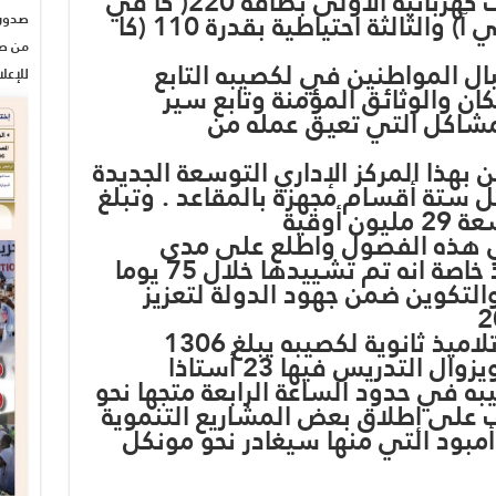
وتضم المحطة ثلاث مولدات كهربائية الاولى بطاقة 220( كا في
آ) والثانية بطاقة 160 (كا في آ) والثالثة احتياطية بقدرة 110 (كا
من صح
بال المواطنين في لكصيبه التابع
للإعل
ان والوثائق المؤمنة وتابع سير
لمشاكل التي تعيق عمله من
هذا المركز الإداري التوسعة الجديدة
 ستة أقسام مجهزة بالمقاعد . وتبلغ
 أوقية
ي هذه الفصول واطلع على مدى
جاهزيتها لاستقبال التلاميذ خاصة انه تم تشييدها خلال 75 يوما
تكوين ضمن جهود الدولة لتعزيز
و تجدر الإشارة إلى أن عدد تلاميذ ثانوية لكصيبه يبلغ 1306
ه في حدود الساعة الرابعة متجها نحو
على إطلاق بعض المشاريع التنموية
مبود التي منها سيغادر نحو مونكل