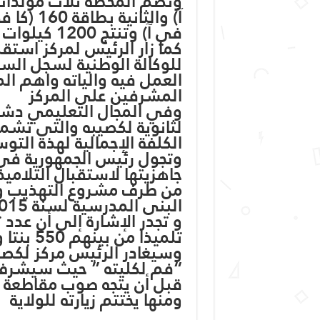
في آ) وتنتج 1200 كيلوات
كما زار الرئيس لمركز استق
للوكالة الوطنية لسجل السك
العمل فيه والياته واهم ا
المشرفين علي المركز
وفي المجال التعليمي دشن ب
لثانوية لكصيبه والتي تشمل
الكلفة الإجمالية لهذه التوسعة 29 مليون
وتجول رئيس الجمهورية ف
من طرف مشروع التهذيب وال
البنى المدرسية لسنة 2015
تلميذا من بينهم 550 بنتا ويزوال التدريس فيها 23 أستاذا
وسيغادر الرئيس مركز لكصيب
“فم لكليته ” حيث سيشرف 
قبل أن يتجه صوب مقاطعة أ
ومنها يختتم زيارته للولاية