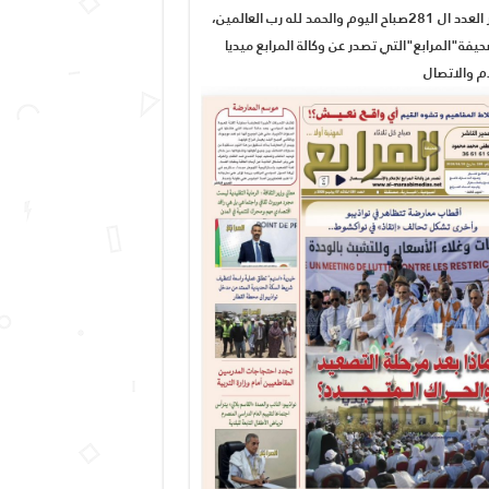
صدور العدد ال 281صباح اليوم والحمد لله رب العالمين،
يفة"المرابع"التي تصدر عن وكالة المرابع ميديا
ام والاتصال