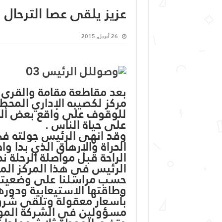
عزيز يلقى عصا الترحال 
26 أبريل, 2015
بعد مقاطعة مقامة والقرى ال
مركز لكصيبه الإداري المحطة
للوقوف على واقع بعض ألمش
على حياة الناس .
وقد انهى الرئيس جولته في 
الحراة والإرهاق الذي بدا و
الراحة قبل مواصلة الرحلة ن
الرئيس في هذا المركز الم
حسب مراسلنا على وضعيته
وطاقتها الاستيعابية ودوره
بأسعار معقولة وتلقى شروح
مسؤولين في الشركة الموريت