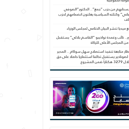
ومة الحقوقية
نسحابهم من حزب “جمع”.. الدكتور”الصوفي
اني” وكتلته السياسية يعلنون انضمامهم لحزب
اف
بع ميديا تنشر البيان الختامي لمجلس الوزراء
ر.. نائب وعمدة نواذيبو “القاسم بلالي” يستقبل
 من المجلس الأعلى للزكاة
ار متابعة تنفيذ استصلاح سهل سوكام .. المدير
 لصونادير يستقبل تحالفا استثماريا حاصلا على حق
راً ضمن المشروع