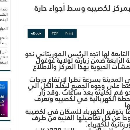
للمنظ
بمركز لكصيبه وسط أجواء حارة
بعد ا
الشيب
الإنص
المرا
eBook
PDF
Print
بالصو
وفداً
تابعة لها اتجه الرئيس الموريتاني نحو
في إط
العام
 الرابعة ضمن زيارته لولاية غوغول
استغلال 3279 هكتا
ات الحيوية بهذا المركز والاطلاع
المدينة بسرعة نظرا لإرتفاع درجات
اضحا على وجوه الجميع ليخلد الكل الي
حو فم لكليته بعد ساعات .وقد زار
حطة الكهربائية في لكصيبه وتعرف
ا
ا بتوفير الكهرباء للسكان في لكصيبه
ا عن كل تفاصيلها الفنية من طرف
انية للكهرباء.