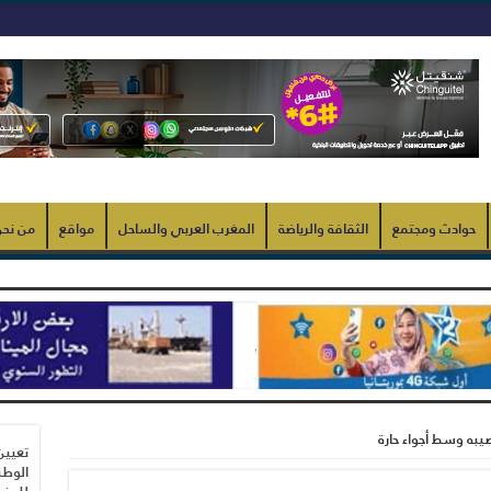
حوادث ومجتمع
الثقافة والرياضة
المغرب العربي والساحل
مواقع
من نح
صيبه وسط أجواء حارة
تعيين
الوطن