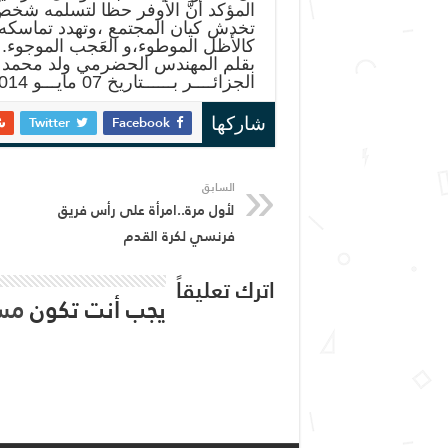
المؤكد أنَّ الأوفر حظا لتسلمه شخص
تخدش كيان المجتمع ،وتهدد تماسكه ،
كالأظل الموطوء،و العَجب الموجوء.
بقلم المهندس الحضرمي ولد محمد ول
الجزائــــر بــــــتاريخ 07 مايـــو 2014
Twitter
Facebook
شاركها
السابق
لأول مرة..امرأة على رأس فريق
فرنسي لكرة القدم
اترك تعليقاً
يجب أنت تكون
مس