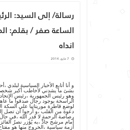
رسالة/ إلى السيد: الرئ
الساعة صفر / بقلم: ا
انداه
7 مايو, 2014
و أنا أتابع الأخبار السياسية لبلدي 
بشئ ما يشدني لأخاطب أكبر شخصية 
وهو رئيس الجمهورية ،رئيس الإتحاد ا
الراسخة بوجود رجال صدقوا ما عاهدو
لوضع قاطرة موريتانيا على السكة ال
دعوة من القلب ،و أرجوا أن تصل إليه
رصاصة الرحمة لا قدر الله ،في حال 
أمام مرشح جادٍّ ،به يُؤزر نصرُ الفائ
أزمة سياسية ،الخروج منها هو مفتاح 