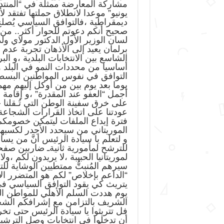
مشاركة المعارضة ممثلة في “المنتد
يونيو” موعدا لانطلاق حملتها تفتقد ل
ديمقراطية ،فالتوافق السياسي يُصلح ،
صحيح أنكم دعوتم للحوار أكثر.. من
لسان الوزير الأول الدكتور مولاي ول
برلمان يعيد إلى الأذهان تجربة عدم 
الشاسع بين الانتخابات البلدية ،و البر
أساسيا من محددات النمو في البلد 
التوافق في نفوس المواطنين البسطاء
يوما بعد يوم بين من أوكل إليهم مهم
أجمل “العفو عند المقدرة” ،و إقامة 
على خرق سفينة الوطن التي تُـقلنا ج
عودتنا على اتخاذ القرارات الشجاعة ”
فترة إيداع الملفات ليتمكن خصومك
الموريتاني من سيحدد الأجدر لكسبها
و لتعلم يا سيادة الرئيس أنَّ من يسا
للترشح لمأمورية ثانيةـ ضاربين صفح
لموريتانيا الحبيبة ،لا يريدون لكم ،و
سيرهم المُنبتُّ ممتطيين الوشاية لل
“الداعم بإخلاص” لكم هو المتضرر الأ
يتريث كي يقود التوافق السياسي في 
يوم هددت السلم الأهلي للمواطن ا
الشريف بالتزامن مع إشرافكم الش
فل تتريثوا يا سيادة الرئيس حتى تخرج
أن تدخلوا في انتخابات وصل الترشي