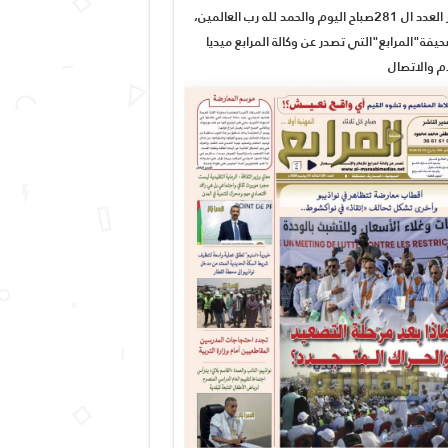
صدور العدد ال 281صباح اليوم والحمد لله رب العالمين،
يفة"المرابع"التي تصدر عن وكالة المرابع ميديا
ام والاتصال