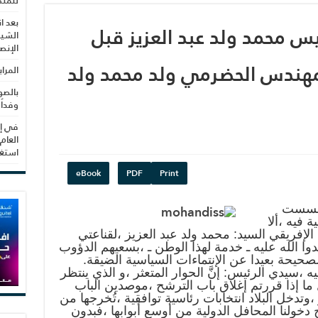
للمنظ
بعد ا
يس محمد ولد عبد العزيز قبل
الشيب
الإنص
لمهندس الحضرمي ولد محمد ولد
المرا
بالصو
وفداً
في إط
العام
استغلال 3279 هكتا
eBook
PDF
Print
،أحسست
فيه ،ألا
لإفريقي السيد: محمد ولد عبد العزيز ،لقناعتي
ا الله عليه ـ خدمة لهذا الوطن ـ ،بسعيهم الدؤوب
صحيحة بعيدا عن الإنتماءات السياسية الضيقة.
 ،سيدي الرئيس: إنَّ الحوار المتعثر ،و الذي ينتظر
ما إذا قررتم إغلاق باب الترشح ،موصدين الباب
ز ،وتدخل البلاد انتخابات رئاسية توافقية ،تُخرجها من
دخولنا المحافل الدولية من أوسع أبوابها ،فبدون