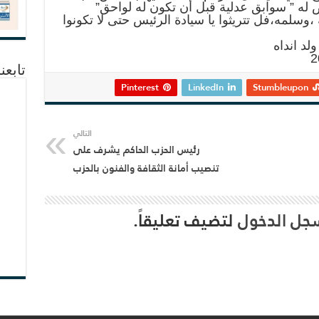
 له ” سوابق عدلية قبل أن تكون له لواحق”
وسلمه،فل تتريثوا يا سيادة الرئيس حتى لا تكونوا
د انداه
تابعن
Pinterest
LinkedIn
Stumbleupon
التالي
رئيس الحزب الحاكم يشرف على
تنصيب أمانة الثقافة والفنون بالحزب
جل الدخول
لتضيف تعليقاً.