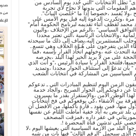
ى” تظل الانتخابات “التي حُدد يوم السادس من
أهم المقومات التي بدونها لا نجاح لأي تجربة
من صح
ولا يُفسد ،خصوصا إذا ما “خَلُصتِ النياتُ”.
 مرة ،وتكررت الدعوة إليه قبل يوم الأمس على
للإعل
د محمد لقظف أثناء تقديمه لبرنامج الحكومة أمام”
التوافق السياسي” ،بالرغم من الإختلاف ،والبون
لمانية ،والانتخابات الرئاسية ،التي تعتبر محددا
وجلب المستثمرين إليه،يضاف إلى ذلك ما سيحدثه
 الذين يتفرجون على هُـوَّةِ الخلاف وهي تتسع..
ة التحدث عنه ،وخولهم اتخاذ القرار بإسمه ،فما
الحجة على من لا يريد الخير لهذا البلد ،بحرصه
ميعا،فلتتخذ القرار يا سيادة الرئيس ،”و أنت الذي
 بأن تدعوَّ إلى استئناف الحوار مجددا ،وتمديد
م السياسيين من المشاركة في انتخابات الشعب
.
بقون الزمن اليوم لتنظيم المبادرات التي ـ تدعوكم
ا عن دعوتكم إلى الحوار الصريح ،والجاد خدمة
لا لهذا الوطن الأمن ،والإستقرار بقدر ما يسيرون
تفرقة بين الأشقاء ،كي يوقعوكم في فخ أنتخابات
ول منها، فمن يقود ـ قارة بأكملهاـ من الأفضل أن
بلد تتربص به أياد خفية أماطت اللثام عن نفسها
لموريتاني في عقر داره ،فمزقت المصحف
خصي على تدشين قناة المحضرة !.
وا البلد من الأزمة السياسية التي يعيشها اليوم ،لا
ح الذي سيحمل “الرقم الثالث” فيها بات من شبه