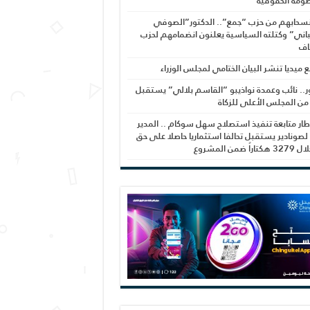
ومة الحقوقية
نسحابهم من حزب “جمع”.. الدكتور”الصوفي
اني” وكتلته السياسية يعلنون انضمامهم لحزب
اف
بع ميديا تنشر البيان الختامي لمجلس الوزراء
ر.. نائب وعمدة نواذيبو “القاسم بلالي” يستقبل
 من المجلس الأعلى للزكاة
ار متابعة تنفيذ استصلاح سهل سوكام .. المدير
 لصونادير يستقبل تحالفا استثماريا حاصلا على حق
راً ضمن المشروع