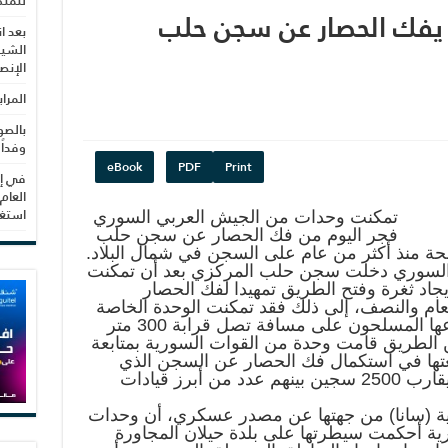
للمنظ
يفك الحصار عن سجن حلب
بعد ا
الشيب
الإنص
المرا
بالصو
وفداً
eBook
PDF
Print
في إط
العام
استغلال 3279 هكتا
تمكنت وحدات من الجيش العربي السوري
فجر اليوم من فك الحصار عن سجن حلب
 منذ أكثر من عام على السجن في شمال البلاد.
ش السوري دخلت سجن حلب المركزي بعد أن تمكنت
جاد ثغرة وفتح الطريق تمهيدا لفك الحصار
ام والنصف، إلى ذلك فقد تمكنت الوحدة الخاصة
من فك الألغام والمفخخات التي زرعها المسلحون على مسافة تصل قرابة 300 متر
الطريق قامت وحدة من القوات السورية بمتابعة
بعتها في استكمال فك الحصار عن السجن الذي
يضم مئات المقاتلين من إضافة لما يقارب 2500 سجين بينهم عدد من أبرز قيادات
ورية (سانا) من جهتها عن مصدر عسكري، أن وحدات
ة أحكمت سيطرتها على بلدة حيلان المجاورة