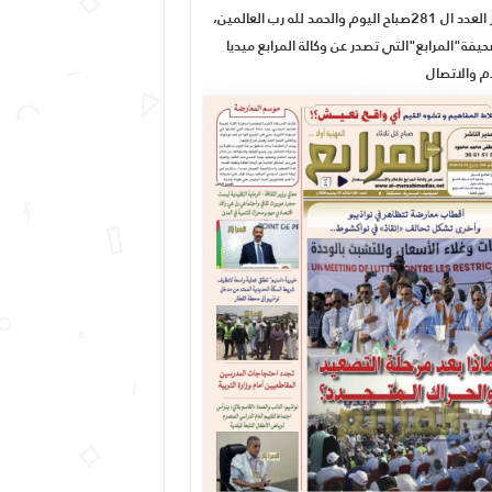
صدور العدد ال 281صباح اليوم والحمد لله رب العالمين،
يفة"المرابع"التي تصدر عن وكالة المرابع ميديا
ام والاتصال