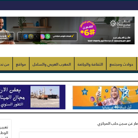
حوادث ومجتمع
الثقافة والرياضة
المغرب العربي والساحل
مواقع
من نح
ار عن سجن حلب المركزي
تعيين
الوطن