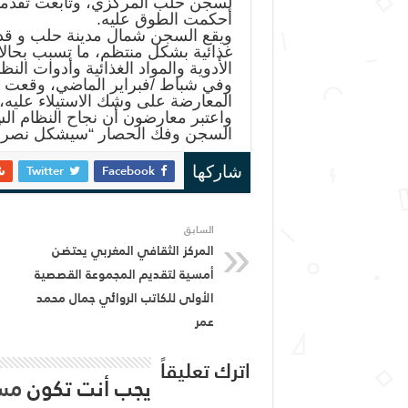
لسجن حلب المركزي، وتابعت تقدمها 
أحكمت الطوق عليه.
ويقع السجن شمال مدينة حلب و قد 
غذائية بشكل منتظم، ما تسبب بحالات
الأدوية والمواد الغذائية وأدوات الن
وفي شباط /فبراير الماضي، وقعت م
المعارضة على وشك الاستيلاء عليه،
واعتبر معارضون أن نجاح النظام ا
السجن وفك الحصار “سيشكل نصراً اس
Twitter
Facebook
شاركها
السابق
المركز الثقافي المغربي يحتضن
أمسية لتقديم المجموعة القصصية
الأولى للكاتب الروائي جمال محمد
عمر
اترك تعليقاً
يجب أنت تكون
مس