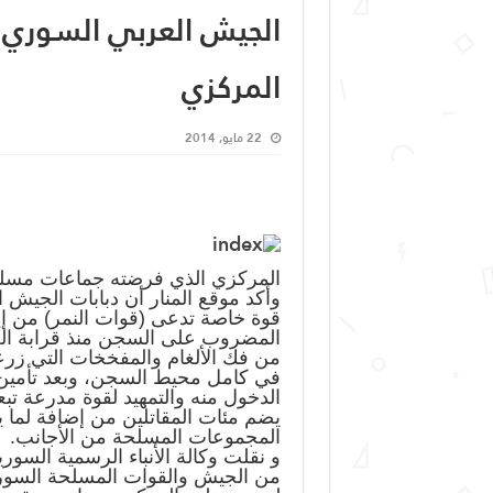
الجيش العربي السوري 
المركزي
22 مايو, 2014
المركزي الذي فرضته جماعات مسلحة
وأكد موقع المنار أن دبابات الجي
قوة خاصة تدعى (قوات النمر) من إي
المضروب على السجن منذ قرابة الع
في كامل محيط السجن، وبعد تأمين 
الدخول منه والتمهيد لقوة مدرعة ت
المجموعات المسلحة من الأجانب.
و نقلت وكالة الأنباء الرسمية الس
من الجيش والقوات المسلحة السوري