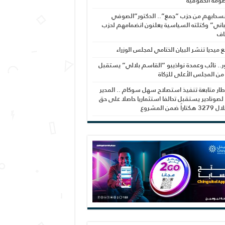
ومة الحقوقية
نسحابهم من حزب “جمع”.. الدكتور”الصوفي
اني” وكتلته السياسية يعلنون انضمامهم لحزب
اف
بع ميديا تنشر البيان الختامي لمجلس الوزراء
ر.. نائب وعمدة نواذيبو “القاسم بلالي” يستقبل
 من المجلس الأعلى للزكاة
ار متابعة تنفيذ استصلاح سهل سوكام .. المدير
 لصونادير يستقبل تحالفا استثماريا حاصلا على حق
راً ضمن المشروع