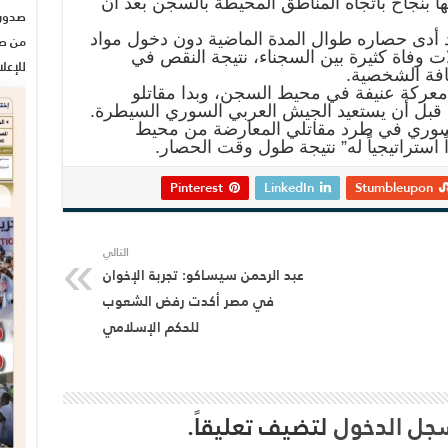
بنجاح باتجاه المناطق المحيطة بالسجن بعد أن
أدى حصاره طوال المدة الماضية دون دخول مواد
من صح
 وفاة كثيرة بين السجناء، نتيجة النقص في
للإعل
ظافة الشخصية.
عركة عنيفة في محيط السجن، وبدا مقاتلو
 قبل أن يستعيد الجيش العربي السوري السيطرة.
لسوري في طرد مقاتلي المعارضة من محيط
تراتيجياً له” نتيجة طول وقت الحصار.
Pinterest
LinkedIn
Stumbleupon
التالي
عبد الرحمن سيساكو: تجربة الإخوان
في مصر أكدت رفض الشعوب
للحكم الإسلامي
جل الدخول
لتضيف تعليقاً.