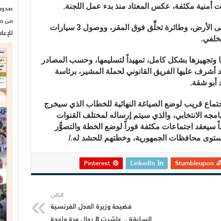
ات أمنية مكثفة، عكس المعتاد منذ بدء عمل اللجنة.
من صح
الإجراءات الأمنية شملت تواجداً مكثفاً على الأرض، وطائرة تحلِّق فوق المقر، ووصول 3 سيارات
للإعل
خلفي.
 وتجهيزها بشكل كامل، تمهيداً لتسليمها، وحسب المصادر
د أشرف عليها الفريق القانوني لحملة المشير، برئاسة
 أبو شقة.
تماع قريب لوضع الصياغة النهائية للخطاب الذي سيخرج
جه الانتخابي، والذي سيتم إرساله لمختلف القنوات
اً سيعقد اجتماعات مكثفة فوراً لوضع الخطة والتصوُّر
ى مستوى محافظات الجمهورية، وخطتهم للحشد له./
Pinterest
LinkedIn
Stumbleupon
التالي
فضيحة وزيرة العدل الفرنسية
السابقة .. عاشرت 8 رجال مرة واحدة