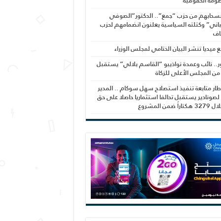
ومة الحقوقية
نسحابهم من حزب “جمع”.. الدكتور”الصوفي
اني” وكتلته السياسية يعلنون انضمامهم لحزب
اف
بع ميديا تنشر البيان الختامي لمجلس الوزراء
ر.. نائب وعمدة نواذيبو “القاسم بلالي” يستقبل
 من المجلس الأعلى للزكاة
ار متابعة تنفيذ استصلاح سهل سوكام .. المدير
 لصونادير يستقبل تحالفا استثماريا حاصلا على حق
راً ضمن المشروع