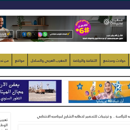
حوادث ومجتمع
الثقافة والرياضة
المغرب العربي والساحل
مواقع
من نح
رئاسة .. و ترتيبات للتحضير لخطابه الشارح لبرنامجه الانتخابي
تعيين
الوطن