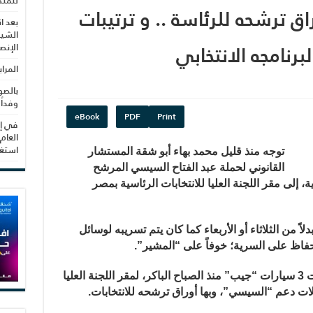
للمنظ
 ترشحه للرئاسة .. و ترتيبات
بعد ا
الشيب
برنامجه الانتخابي
الإنص
المرا
بالصو
وفداً
eBook
PDF
Print
في إط
العام
استغلال 3279 هكتا
توجه منذ قليل محمد بهاء أبو شقة المستشار
القانوني لحملة عبد الفتاح السيسي المرشح
 إلى مقر اللجنة العليا للانتخابات الرئاسية بمصر
لاً من الثلاثاء أو الأربعاء كما كان يتم تسريبه لوسائل
لحفاظ على السرية؛ خوفاً على “المشير”.
ووفقاً لصحيفة “اليوم السابع” فقد وصلت 3 سيارات “جيب” منذ الصباح الباكر، لمقر اللجنة العليا
يلات دعم “السيسي”، وبها أوراق ترشحه للانتخابات.