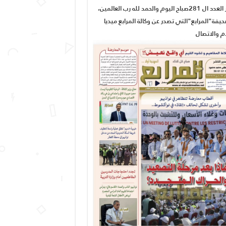
صدور العدد ال 281صباح اليوم والحمد لله رب العالمين،
يفة"المرابع"التي تصدر عن وكالة المرابع ميديا
ام والاتصال