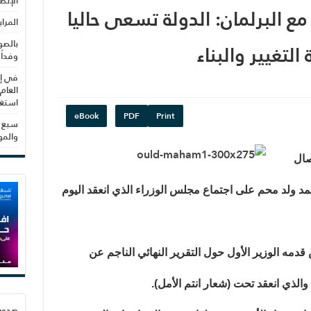
الإنص
مع البرلمان: الدولة تسعى حاليا
المرا
بالصو
لتغيير والبناء
وفداً
في إط
العام
استغلال 3279 هكتا
eBook
PDF
Print
سبع س
والم
الاتصال
مد ولد محم على اجتماع مجلس الوزراء الذي انعقد اليوم
دمه الوزير الأول حول التقرير النهائي الناجم عن
الذي انعقد تحت (شعار انتم الأمل).