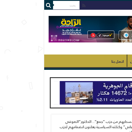
ن
اتصل بنا
نسحابهم من حزب “جمع”.. الدكتور”الصوفي
اني” وكتلته السياسية يعلنون انضمامهم لحزب