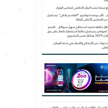
اف
بع ميديا تنشر البيان الختامي لمجلس الوزراء
ر.. نائب وعمدة نواذيبو “القاسم بلالي” يستقبل
 من المجلس الأعلى للزكاة
ار متابعة تنفيذ استصلاح سهل سوكام .. المدير
 لصونادير يستقبل تحالفا استثماريا حاصلا على حق
راً ضمن المشروع
نوات من الانفتاح والانجاز في خدمة الوطن
واطن
صدور العدد ال 281صباح اليوم والحمد لله رب العالمين،