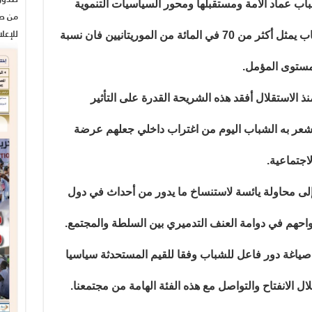
اب عماد الأمة ومستقبلها ومحور السياسيات التنموية
من صح
للإعل
وأداة التغيير الفعال وبالرغم من أن الشباب يمثل أكثر من 70 في المائة من الموريتانيين فان نسبة
لمستوى المؤمل.
منذ الاستقلال أفقد هذه الشريحة القدرة على التأثير
 يشعر به الشباب اليوم من اغتراب داخلي جعلهم عرضة
اجتماعية.
لى محاولة يائسة لاستنساخ ما يدور من أحداث في دول
احهم في دوامة العنف التدميري بين السلطة والمجتمع.
 صياغة دور فاعل للشباب وفقا للقيم المستحدثة سياسيا
الانفتاح والتواصل مع هذه الفئة الهامة من مجتمعنا.