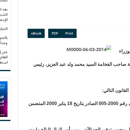
للمنظ
بعد ا
الشيب
الإنص
المرا
eBook
PDF
Print
بالصو
وفداً
في إط
وزراء
العام
استغلال 3279 هكتا
مارس 2014 تحت رئاسة صاحب الفخامة السيد محمد ولد عبد العزيز، رئيس
انون التالي:
-مشروع قانون يعدل بعض أحكام القانون رقم 2000-005 الصادر بتاريخ 18 يناير 2000 المتضمن
 بوجوب توفير الحد الأدنى من رأس المال البالغ مليون