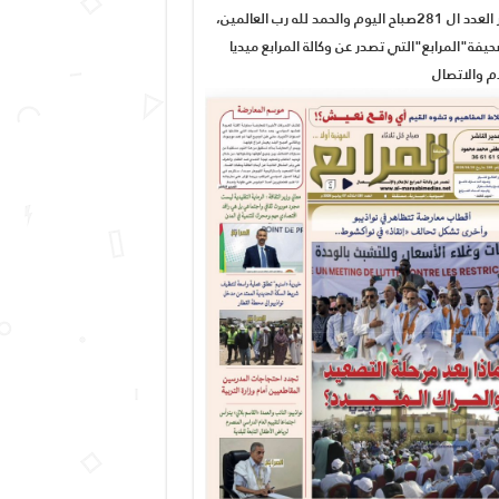
صدور العدد ال 281صباح اليوم والحمد لله رب العالمين،
يفة"المرابع"التي تصدر عن وكالة المرابع ميديا
ام والاتصال