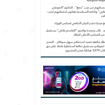
ومة الحقوقية
نسحابهم من حزب “جمع”.. الدكتور”الصوفي
اني” وكتلته السياسية يعلنون انضمامهم لحزب
اف
بع ميديا تنشر البيان الختامي لمجلس الوزراء
ر.. نائب وعمدة نواذيبو “القاسم بلالي” يستقبل
 من المجلس الأعلى للزكاة
ار متابعة تنفيذ استصلاح سهل سوكام .. المدير
 لصونادير يستقبل تحالفا استثماريا حاصلا على حق
راً ضمن المشروع