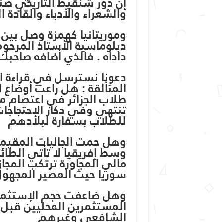
إن دور شنقيط التاريخي صنع
والشعراء والأدباء والقادة ا
وموريتانيا كهمزة وصل بين 
دبلوماسية الأستاذ المرحوم ( 
داداه . فالذي أضافه صاحبك
دعونا نسترسل في قراءة ال
المتألقة : هل راعت أوضاع ا
طلاب الجزائر في اعتصام 
تنتهي وفي دكار الإحتجاجات
للطلاب بسفارة لبلادهم
وهل حمت الجاليات المقيمة
وسط إفريقيا لا تأتي الطائ
مالي المجاورة ترتكب المج
سوريا حيث المصير المجهول أ
وهل ضاعفت حجم الإستثمار 
المستثمرين المحليين قبل ا
الشافعي وغيرهم