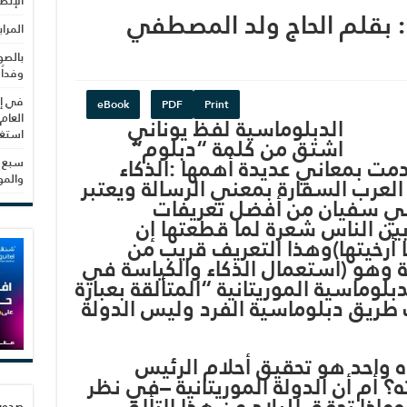
الإنص
 : بقلم الحاج ولد المصطفي
المرا
بالصو
وفداً
في إط
eBook
PDF
Print
العام
الدبلوماسية لفظ يوناني
استغلال 3279 هكتا
اشتق من كلمة “دبلوم”
ت بمعاني عديدة أهمها :الذكاء
سبع س
والم
لعرب السفارة بمعني الرسالة ويعتبر
 أبي سفيان من أفضل تعريفات
بين الناس شعرة لما قطعتها إن
أرخيتها)وهذا التعريف قريب من
 وهو (استعمال الذكاء والكياسة في
بلوماسية الموريتانية “المتألقة بعبارة
طريق دبلوماسية الفرد وليس الدولة
ه واحد هو تحقيق أحلام الرئيس
؟ أم أن الدولة الموريتانية –في نظر
ماذا تحقق للبلاد من هذا التألق