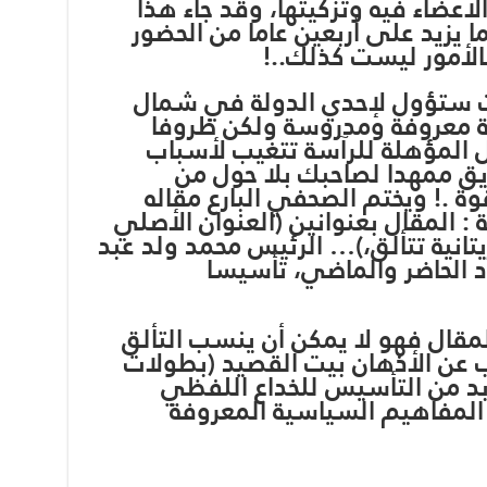
أعضاء فيه وتزكيتها، وقد جاء هذا
ما يزيد على أربعين عاما من الحضور
الأمور ليست كذلك..!
نت ستؤول لإحدي الدولة في شمال
 معروفة ومدروسة ولكن ظروفا
ل المؤهلة للرآسة تتغيب لأسباب
ريق ممهدا لصاحبك بلا حول من
ة .! ويختم الصحفي البارع مقاله
 المقال بعنوانين (العنوان الأصلي
يتانية تتألق،)… الرئيس محمد ولد عبد
اد الحاضر والماضي، تأسيسا
لمقال فهو لا يمكن أن ينسب التألق
 عن الأذهان بيت القصيد (بطولات
ابد من التأسيس للخداع اللفظي
 المفاهيم السياسية المعروفة