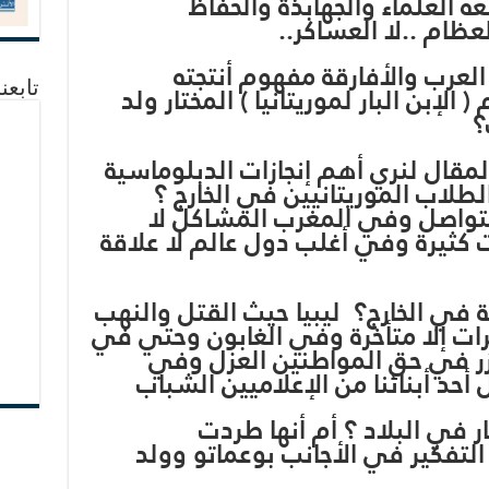
ه العلماء والجهابذة والحفاظ
لعظام ..لا العساكر..
العرب والأفارقة مفهوم أنتجته
الإبن البار لموريتانيا ) المختار ولد
تابعن
؟
مقال لنري أهم إنجازات الدبلوماسية
لطلاب الموريتانيين في الخارج ؟
متواصل وفي المغرب المشاكل لا
 كثيرة وفي أغلب دول عالم لا علاقة
 في الخارج؟ ليبيا حيث القتل والنهب
رات إلا متأخرة وفي الغابون وحتي في
ازر في حق المواطنين العزل وفي
حد أبنائنا من الإعلاميين الشباب
في البلاد ؟ أم أنها طردت
لتفكير في الأجانب بوعماتو وولد