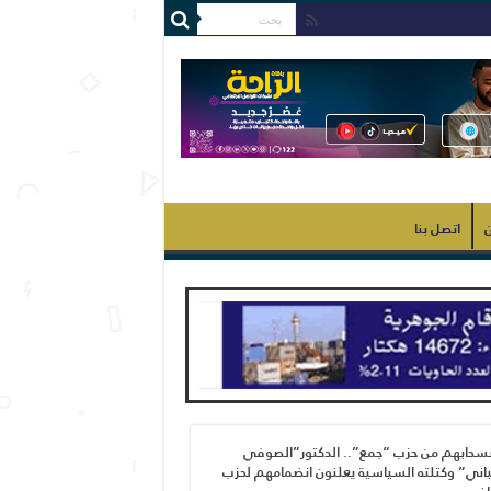
ن
اتصل بنا
نسحابهم من حزب “جمع”.. الدكتور”الصوفي
اني” وكتلته السياسية يعلنون انضمامهم لحزب