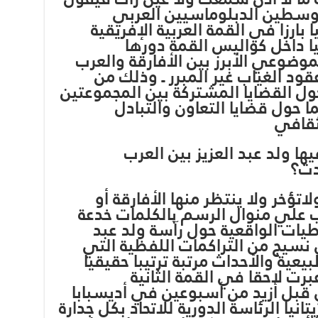
لوسطين الدبلوماسيين العربي
 بارزا في القمة العربية الإفريقية
ا داخل كواليس القمة دورها
وضوعي الأبرز بين الأفارقة والعرب
عقود الغياب غير المبرر ـ وذلك من
ول القضايا المشتركة بين المجموعتين
 حول قضايا التعاون والتبادل
ثقافي
ا ولد عبد العزيز بين العرب
حدث؟
اتؤخر ولا ينتظر منها الأفارقة أو
ب علي منوال الرسم بالكلمات خدعة
طيات الواقعية حول رآسة ولد عبد
ي نسيج من التراكمات اللفظية التي
يعية والأحداث مرتبة ترتيبا حقيقيا
برت لاحقا في القمة الثانية
 قبل أزيد من أسبوعين في أديسبابا
تانيا الرئاسة الدورية للاتحاد بكل جدارة