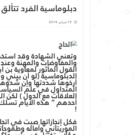
دبلوماسية الفرد تتألق
19 فبراير, 2014
وتعني الشهادة وقد استخدم
والمفاوضات والمهنة وعند ا
القول المأثور لمعاوية بن
الدبلوماسية (لو أن بيني و
أرخوها شددتها وإن شدوها 
المتداول في علم السياسة
العلاقات مع الدول ) لكن الد
أحدهم ” هذه الأيام تسلك 
!
فكل إنجازاتها صبت في اتجا
الموريتاني وآماله وطموحاته
هؤلاء- تختزل في رئيسها؟ و