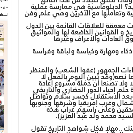
يد؟ الدبلوماسية هي ممارسة عملية
من صح
ية وتعاملها مع الآخرين وهي علم وفن
للإعل
ت معمقة للعلاقات القائمة بين الدول
ريخ و القوانين الخاضعة لها والمواثيق
ق العادات والأعراف وغيرها
كاء ومهارة وكياسة ولباقة وفراسة
ءات الجمهور (عفوا الشعب) والمنظر
ما نصه(وقد تبين اليوم بالفعل لا
 ولا تصنعا أن حمَلة مشروع إعادة
م إحياء الدور الحضاري والتاريخي
بعد الاستقلال كجسر سلام وتواصل
مال وغرب إفريقيا وشرقها وجنوبها
 محقين وعلى رأسهم عراب هذه
لسيد محمد ولد عبد العزيز).
نك ..مهلا فكل شواهد التاريخ تقول