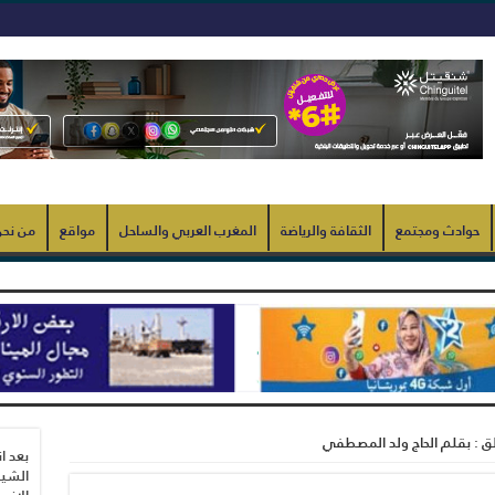
حوادث ومجتمع
الثقافة والرياضة
المغرب العربي والساحل
مواقع
من نح
ألق : بقلم الحاج ولد المصطفي
بعد ا
الشيب