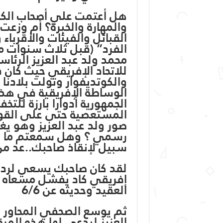
هل أعتمت علي أصحاب الكفاء
والمهارة والخبرة؟ أم وزعت 
القبائل والفيئات والأقرباء
الفرد” (قبل ثلاث سنوات م
محمد ولد عبد العزيز الرئاس
للاتحاد الإفريقي حيث كان ذ
والكوتديفوار وتولت بلادنا
الوساطة الإفريقية في هذ
الجمهورية أدوارا بارزة للت
المستعصية حتى على القوى
صور ولد عبد العزيز وهو يغ
رسمي ؟ وهل سمعتم ما قاله 
سبيل لإنقاذ صاحبك..عد من
لقد كان صاحبك يسعي لرد ا
إفريقي كاد يفشل مسعاه في
العقيد وحديثه عن 6/6
ثم يوسع الصحفي المحاور ن
العزيز ليدعي لها هذه المر