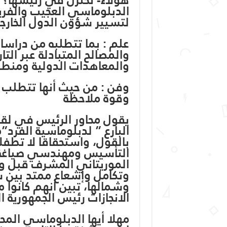
الدبلوماسي العجيب والفر
لتسيير شؤون الدول الخارج
علم : بما تتطلبه من دراسا
والمصالح المتبادلة عبر التا
والمعاهدات الدولية ومنطو
وفن : من حيث أنها تتطلب ذ
وقوة ملاحظة
يقول محاور الرئيس في لقا
البارع ” لدبلوماسية الفرد”
بالقول، واستحقاقا لا تطفلا
التأسيس ومهندسي صياغة حل
الموريتاني المشرف قبل و
وتكامل وإشعاع ممتد بين ش
وشمالها، تبين أنهم كانوا
الانجازات رئيس الجمهورية ا
مهلا أيها الدبلوماسي المح