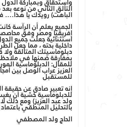
واستحقاق وبمباركة الدول ال
التألق الثاني من نوعه بعد 
الباهت) رويدك يا هذا…. ف
الجميع يعلم أن الرآسة كا
إفريقيا ومصر وفق محاصصة
استثنائية جعلت جميع الدو
داخلية بحته ، مما جعل الط
دبلوماسيتك المتألقة ولا قو
بمفارقة ضمنها في ملاحظة :
للمقال: الدبلوماسية المور
العزيز عراب الوصل بين أمج
للمستقبل
إنه تعبير صادق عن حقيقة ا
للدبلوماسية خشية أن يغيب
ولد عبد العزيز) ومع ذلك ل
بالتحليل المنطقي باعتماد
الحاج ولد المصطفي