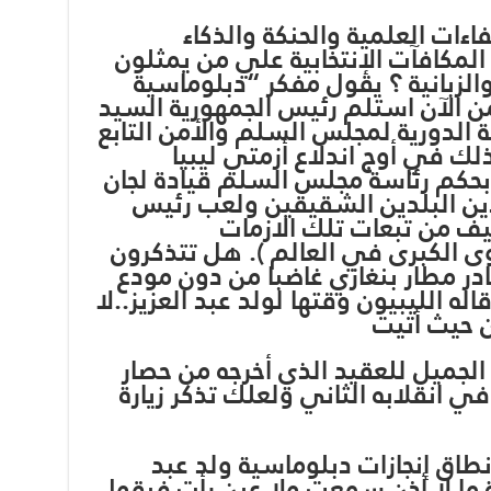
ات العلمية والحنكة والذكاء
المكافآت الإنتخابية علي من يمثلون
 والزبانية ؟ يقول مفكر “دبلوماسية
ن الآن استلم رئيس الجمهورية السيد
ة الدورية لمجلس السلم والأمن التابع
لك في أوج اندلاع أزمتي ليبيا
 بحكم رئاسة مجلس السلم قيادة لجان
ين البلدين الشقيقين ولعب رئيس
خفيف من تبعات تلك الازمات
 الكبرى في العالم ). هل تتذكرون
ادر مطار بنغازي غاضبا من دون مودع
الليبيون وقتها لولد عبد العزيز..لا
 حيث أتيت
لجميل للعقيد الذي أخرجه من حصار
 انقلابه الثاني ولعلك تذكر زيارة
طاق إنجازات دبلوماسية ولد عبد
ة ما لا أذن سمعت ولا عين رأت فيقول