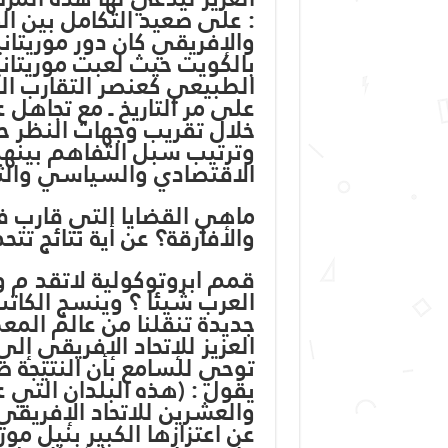
: على صعيد التكامل بين ا
والإفريقي كان دور موريتانيا
بالكويت حيث لعبت موريتاني
الطبيعي كعنصر التقارب الم
على مر التاريخ ـ مع تجاهل 
خلال تقريب وجهات النظر ح
وترتيب سبل التفاهم بينهما
الاقتصادي والسياسي وال
ماهي القضايا التي قارب فيه
والأفارقة؟ عن أية نتائج تت
قمم ابروتوكولية لاتقد م ول
العرب شيئا ؟ وينسج الكات
جديدة تنقلنا من عالم المع
العزيز للإتحاد الإفريقي إل
توحي للسامع بأن النتيجة طب
يقول : (هذه البلدان التي ع
والعشرين للاتحاد الإفريقي
عن اعتزازها الكبير بنيل موري