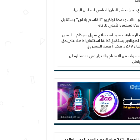
اف
بع ميديا تنشر البيان الختامي لمجلس الوزراء
ر.. نائب وعمدة نواذيبو “القاسم بلالي” يستقبل
 من المجلس الأعلى للزكاة
ار متابعة تنفيذ استصلاح سهل سوكام .. المدير
 لصونادير يستقبل تحالفا استثماريا حاصلا على حق
راً ضمن المشروع
نوات من الانفتاح والانجاز في خدمة الوطن
واطن
صدور العدد ال 281صباح اليوم والحمد لله رب العالمين،