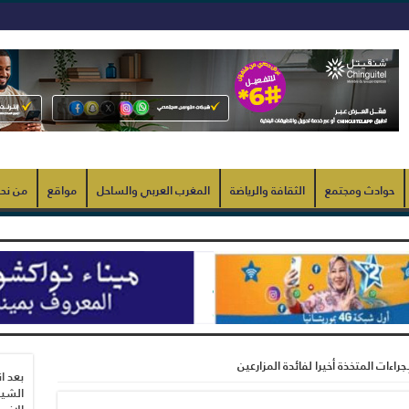
حوادث ومجتمع
الثقافة والرياضة
المغرب العربي والساحل
مواقع
من نح
اءات المتخذة أخيرا لفائدة المزارعين
بعد ا
الشيب