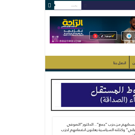
ن
اتصل بنا
نسحابهم من حزب “جمع”.. الدكتور”الصوفي
اني” وكتلته السياسية يعلنون انضمامهم لحزب