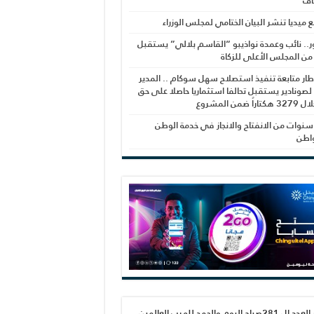
اف
بع ميديا تنشر البيان الختامي لمجلس الوزراء
ر.. نائب وعمدة نواذيبو “القاسم بلالي” يستقبل
 من المجلس الأعلى للزكاة
ار متابعة تنفيذ استصلاح سهل سوكام .. المدير
 لصونادير يستقبل تحالفا استثماريا حاصلا على حق
راً ضمن المشروع
نوات من الانفتاح والانجاز في خدمة الوطن
واطن
صدور العدد ال 281صباح اليوم والحمد لله رب العالمين،