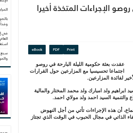
الإنص
صو الإجراءات المتخذة أخيرا
المرا
بالصو
وفداً
في إط
العام
استغلال 3279 هكتا
eBook
PDF
Print
سبع س
والم
عقدت بعثة حكومية الليلة البارحة في روصو
اجتماعا تحسيسيا مع المزارعين حول القرارات
ير لفائدة المزارعين.
يد ابراهيم ولد امبارك ولد محمد المختار والمالية
ع والتنمية السيد احمد ولد مولاي احمد.
جتماع، أن هذه الإجراءات تأتي من أجل النهوض
اء الذاتي في مجال الحبوب في الوقت الذي تجتاز