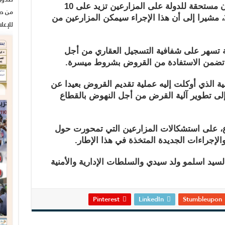
وأضاف أن الحكومة قامت بإعفاء ديون مستحقة للدولة على المزارعين تزيد على 10
من صح
مليارات أوقية وتعود إلى ما قبل 2009، مشيرا إلى أن هذا الإجراء سيمكن المزارعين من
للإعل
مة تسهر على شفافية التسجيل العقاري من أجل
 تضمن الاستفادة من القروض بشروط ميسرة.
مية الذي أوكلت إليه عملية تقديم القروض بعيدا عن
لى تطوير آلية القرض من أجل النهوض بالقطاع
ماع، على استشكالات المزارعين التي تمحورت حول
إجراءات الجديدة المتخذة في هذا الإطار.
لسيد اسلمو ولد سيدي والسلطات الإدارية والأمنية
Pinterest
LinkedIn
Stumbleupon