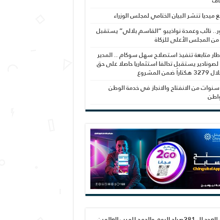
اف
بع ميديا تنشر البيان الختامي لمجلس الوزراء
ر.. نائب وعمدة نواذيبو “القاسم بلالي” يستقبل
 من المجلس الأعلى للزكاة
ار متابعة تنفيذ استصلاح سهل سوكام .. المدير
 لصونادير يستقبل تحالفا استثماريا حاصلا على حق
راً ضمن المشروع
نوات من الانفتاح والانجاز في خدمة الوطن
واطن
صدور العدد ال 281صباح اليوم والحمد لله رب العالمين،