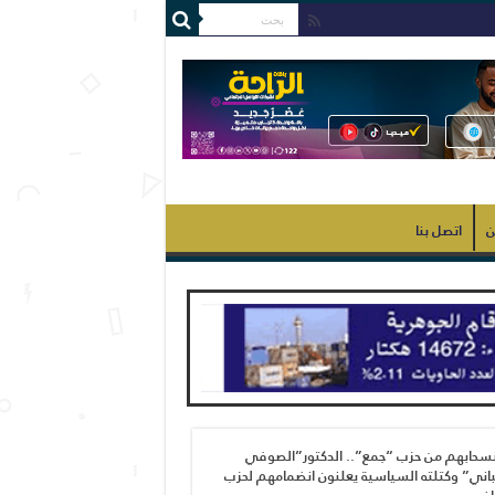
ن
اتصل بنا
نسحابهم من حزب “جمع”.. الدكتور”الصوفي
اني” وكتلته السياسية يعلنون انضمامهم لحزب