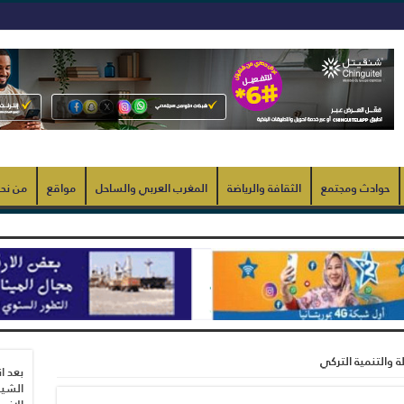
حوادث ومجتمع
الثقافة والرياضة
المغرب العربي والساحل
مواقع
من نح
بعد ا
الشيب