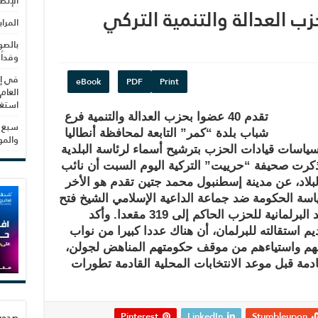
الإنص
المرا
بالصو
وفداً
في إط
eBook
PDF
Print
العام
استغلال 3279 هكتا
تقدم 40 عضوا بحزب العدالة والتنمية فرع
سبع س
شباب بلدة “كمر” التابعة لمحافظة أنطاليا
والم
سياسات قيادات الحزب بترشيح أسماء لرئاسة البلدية
وذكرت صحيفة “حرييت” التركية اليوم السبت أن نائب
لبلاد، عن مدينة إسطنبول محمد جتين تقدم هو الأخر
اسة الحكومة ضد جماعة الداعية الإسلامي الشيخ فتح
الله جولن، لينخفض بذلك عدد المقاعد البرلمانية للحزب الحاكم إلى 319 مقعدا. وأكد
استقالته للبرلمان، أن هناك عددا كبيرا من نواب
حهم واستياءهم من موقف حكومتهم المناهض لجولن،
قادمة قبل موعد الانتخابات المحلية القادمة تطورات
Pinterest
LinkedIn
Stumbleupon