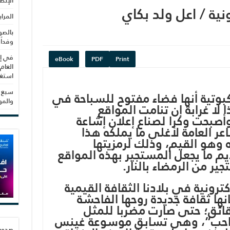
الإنص
نية / اعل ولد بكاي
المرا
بالصو
وفداً
في إط
eBook
PDF
Print
العام
استغلال 3279 هكتا
سبع س
بوتية أنها فضاء مفتوح للسباحة في
والم
 لا غرابة إن تنامت المواقع
وأصبحت وكرا لصناع إعلان إشاعة
ر العامة لأغلى ما يملكه هذا
وهو القيم، وذلك لرمزيتها
م ما يجعل المستجير بهذه المواقع
ير من الرمضاء بالنار.
ترونية في بلادنا الثقافة القيمية
ا ثقافة جديدة روحها الفاحشة
قائق؛ حتى صارت مضربا للمثل
لحباحب”، وهى تسابق موسوعة غينس