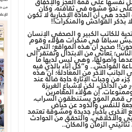
ل نفسها على قمة العجز والإخفاق
 على نحو مشوه في ثقافته، وكأن
من صح
لجدد هي أن المادة الإخبارية لا تكون
للإعل
لا بذكر الفواحش والمنكرات!!
حية للكاتب الكبير و الصحفي الإنسان
نبش سباقا في منكرات هؤلاء وقوم
حون!! صحيح أن هذه المواقع؛ التي
الناس؛ تعاني من الابتذال وتفتقر إلى
عدها وأصولها، وهي ليس لديها ما
ة الفواحش.. و”كل إناء بالذي فيه
الجانب الآخر من المعادلة؛ أن هذه
ء من وجبات الإثارة حاجة ضالة عند
 من الداخل، لكن لإشباع الغريزة
وممنوعات. إن هؤلاء المغامرين
لى قمم الموج يستنطقون السراب،
اجعة للنفس والذود عن حياض
 الأخرى بأخبار جديدة ومشوقة تعتمد
بي والأخلاقي، والتحقق من الحوادث
نائيتي الزمان والمكان..