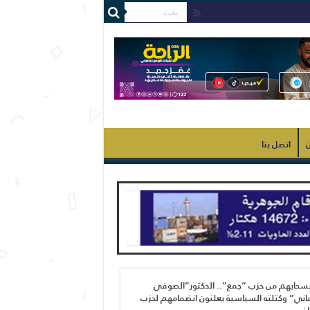
ن
اتصل بنا
نسحابهم من حزب “جمع”.. الدكتور”الصوفي
اني” وكتلته السياسية يعلنون انضمامهم لحزب