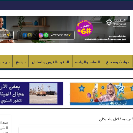
حوادث ومجتمع
الثقافة والرياضة
المغرب العربي والساحل
مواقع
من نح
ترونية / اعل ولد بكاي
بعد ا
الشيب