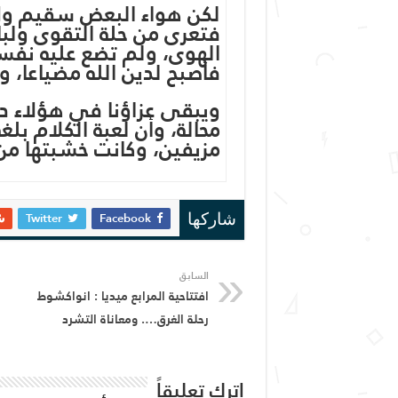
لكن هواء البعض سقيم ول
فتعرى من حلة التقوى ولب
الهوى، ولم تضع عليه نفسه
فأصبح لدين الله مضياعا، 
ويبقى عزاؤنا في هؤلاء دا
محالة، وأن لعبة الكلام بلغة
مزيفين، وكانت خشبتها من 
Twitter
Facebook
شاركها
السابق
افتتاحية المرابع ميديا : انواكشوط
رحلة الغرق…. ومعاناة التشرد
اترك تعليقاً