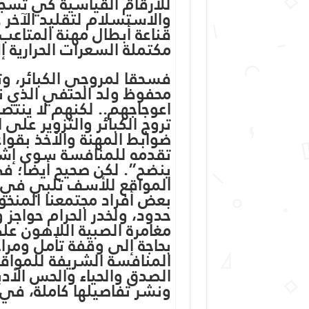
للأرقام القياسية كي تسج
والاستسلام لتقليد الآخر
قناعة أبطال مهنة المتاعب ا
مكتملة السعرات الحرارية إ
فسحقا لمروجي الكبائر، وت
محفوظ ولد الحنفي الذي 
اعوجاجهم.. لكنهم لا ينتص
تروج الكبائر والتزوير على 
ضوابط المهنة والأخذ بقوا
تقدمه للمنافسة سوى إشاع
ينضح”. لكن صحيح أيضا؛ في 
المواقع للأسف تلبي في جز
بعض أفراد مجتمعنا المنخور
حدود، ولخدر الحرام حواجز 
مغامرة الصبية اللاهون ع
بحاجة إلى وقفة تأمل ومر
المنافسة الشريفة للمواقع
الصدق والحياء والحس الأد
ونشر تفاصيلها كاملة، في ث