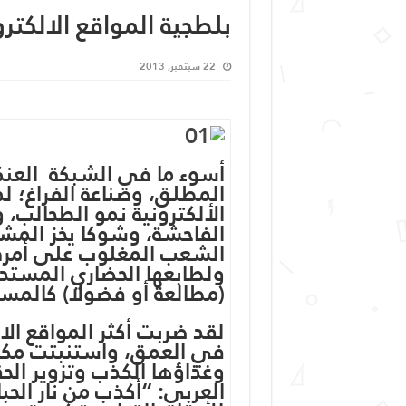
بلطجية المواقع الالكترو
22 سبتمبر, 2013
أسوء ما في الشبكة العنك
المطلق، وصناعة الفراغ؛ لذا
الألكترونية نمو الطحالب، 
الفاحشة، وشوكا يخز المشاع
الشعب المغلوب على أمره 
ولطابعها الحضاري المستدي
(مطالعة أو فضولا) كالمستج
لقد ضربت أكثر المواقع الاك
في العمق، واستنبتت مكانه
وغذاؤها الكذب وتزوير الح
العربي: “أكذب من نار ا