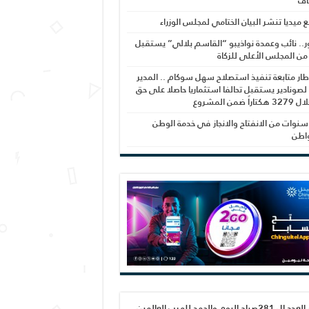
اف
بع ميديا تنشر البيان الختامي لمجلس الوزراء
ر.. نائب وعمدة نواذيبو “القاسم بلالي” يستقبل
 من المجلس الأعلى للزكاة
ار متابعة تنفيذ استصلاح سهل سوكام .. المدير
 لصونادير يستقبل تحالفا استثماريا حاصلا على حق
راً ضمن المشروع
نوات من الانفتاح والانجاز في خدمة الوطن
واطن
صدور العدد ال 281صباح اليوم والحمد لله رب العالمين،