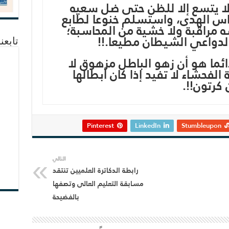
ا يتسع إلا للظن حتى ضل سعيه
اس الهدى، واستسلم خنوعا لطابع
 مراقبة ولا خشية من المحاسبة؛
ولدواعي الشيطان مطيعا.!!
تابعن
ئما هو أن زهو الباطل مزهوق لا
 الفحشاء لا تفيد إذا كان أبطالها
كرتون!!.
Pinterest
LinkedIn
Stumbleupon
التالي
رابطة الدكاترة العلميين تنتقد
مسابقة التعليم العالى وتصفها
بالفضيحة