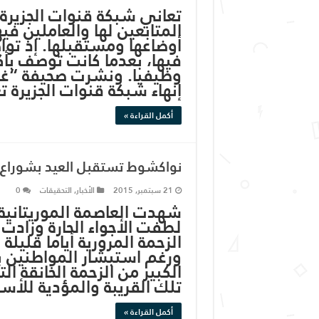
تعاني شبكة قنوات الجزير
المتابعين لها والعاملين ف
أوضاعها ومستقبلها. إذ تو
فيها، بعدما كانت توصف بأ
وظيفيا. ونشرت صحيفة “غاردي
إنهاء شبكة قنوات الجزيرة 
أكمل القراءة »
نواكشوط تستقبل العيد بشوراع 
21 سبتمبر, 2015
الأخبار
,
التحقيقات
0
شهدت العاصمة الموريتانية
لطفت الأجواء الحارة وزاد
الزحمة المرورية أياما قليلة
ورغم استبشار المواطنين با
الكبير من الزحمة الخانقة
تلك القريبة والمؤدية للأس
أكمل القراءة »