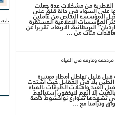
ة القطرية من مشكلات عدة جعلت
يها على السواء في حالة قلق على
اصل المؤسسة التخلص من عاملين
كثر المؤسسات الإعلامية المستقرة
تابعن
ان” البريطانية، الأربعاء، تقريرا عن
تعاقدات مئات من …
مزدحمة وغارقة في المياه
 قبل قليل تهاطل أمطار معتبرة
ت الطين بلا في المقابل حيث اشتدت
 قبل العيد وامتلأت الطرقات بالمياه
لغيث إلا أنهم لايخفون استيائهم
 التي تشهدها شوارع نواكشوط خاصة
واق وتزامنا مع …