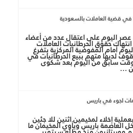
في قضية العاملات بالسعودية
 عصر اليوم على اعتقال عدد من أعضاء
انتهاك حقوق الحرطانيات العاملات
ليوم أمام المفوضية المركزية بتفرغ
وقوف لديها متهم ببيع الحرطانيات في
وقت سابق من اليوم بعد شكوى
ن …
مات لجوء في باريس
لية إخلاء لمخيمين اثنين للا جئين
ل العاصمة باريس ويأوي المخيمان ما
د من بينهم موريتانيون منذ مطلع سبتمبر