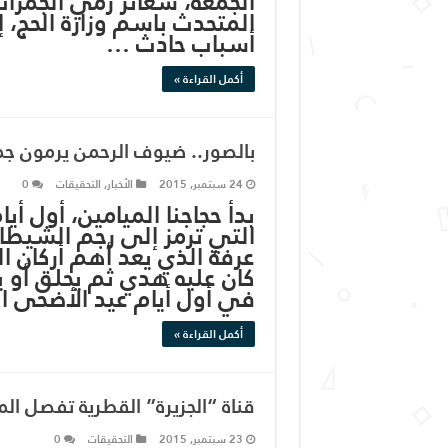
الجمعة، شعائر رمي الجمرات
المتحدث باسم وزارة الحج،
أسباب حادث …
أكمل القراءة »
بالصور.. ضيوف الرحمن يرمون جمرة
24 سبتمبر, 2015
الأخبار
,
التحقيقات
0
بدأ حجاجنا الميامين، أول أ
التي ترمز إلى رجم الشيط
عرفة الذي يعد أهم أركان ال
كان عليه هدي ثم يحلق أو ي
في أول أيام عيد الأضحى 
أكمل القراءة »
قناة “الجزيرة” القطرية تفصل ال
23 سبتمبر, 2015
التحقيقات
0