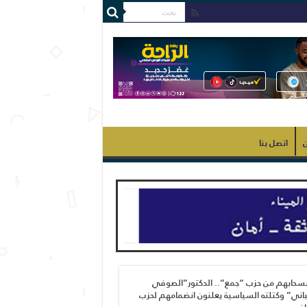
ن
اتصل بنا
نسحابهم من حزب “جمع”.. الدكتور”الصوفي
اني” وكتلته السياسية يعلنون انضمامهم لحزب