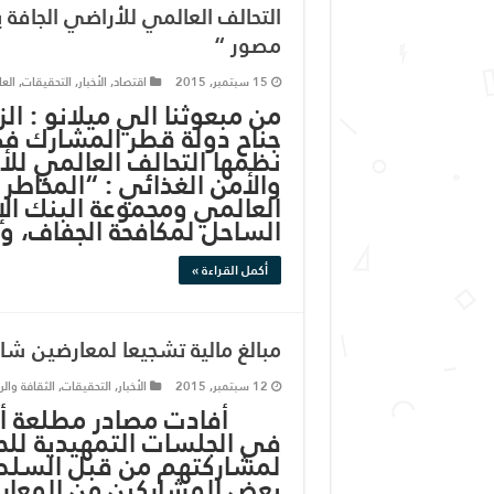
التحالف العالمي للأراضي الجافة
مصور “
15 سبتمبر, 2015
اقتصاد
,
الأخبار
,
التحقيقات
,
العا
من مبعوثنا الي ميلانو :
نظمها التحالف العالمي للأ
والأمن الغذائي : “المخاطر 
العالمي ومجموعة البنك الإ
الساحل لمكافحة الجفاف، 
أكمل القراءة »
مبالغ مالية تشجيعا لمعارضين شار
12 سبتمبر, 2015
الأخبار
,
التحقيقات
,
الثقافة والر
أفادت مصادر مطلعة أن ا
في الجلسات التمهيدية للح
بعض المشاركين من المعار