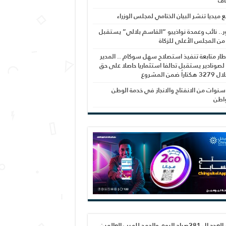
اف
بع ميديا تنشر البيان الختامي لمجلس الوزراء
ر.. نائب وعمدة نواذيبو “القاسم بلالي” يستقبل
 من المجلس الأعلى للزكاة
ار متابعة تنفيذ استصلاح سهل سوكام .. المدير
 لصونادير يستقبل تحالفا استثماريا حاصلا على حق
راً ضمن المشروع
نوات من الانفتاح والانجاز في خدمة الوطن
واطن
صدور العدد ال 281صباح اليوم والحمد لله رب العالمين،