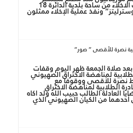
الماضي. وقد بدأت عمليات الاخلاء من ساحة بلدية الدائرة 18
ترليتز” ونفذ عملية الإخلاء ممثلون
ية نصرة للأقصى ” صور”
د صلاة الجمعة ظهر اليوم وقفات
لطلابية لمناهضة الاختراق الصهيوني
ط نصرة للأقصى ووقوفا مع
درة الطلابية لمناهضة الاختراق
ا العادلة الطالب حبيب الله ولد اكاه
أحدهما من الكيان الصهيوني الذي