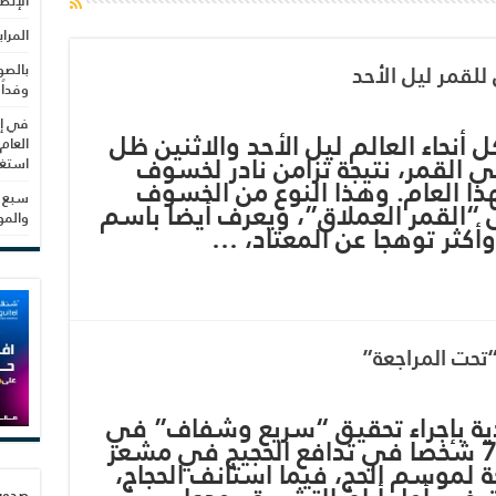
الإنص
المرا
لقمر ليل الأحد
بالصو
وفداً
في إط
أنحاء العالم ليل الأحد والاثنين ظل
العام
 القمر، نتيجة تزامن نادر لخسوف
استغلال 3279 هكتا
ذا العام. وهذا النوع من الخسوف
سبع س
 “القمر العملاق”، ويعرف أيضا باسم
والم
وأكثر توهجا عن المعتاد، …
تحت المراجعة”
 بإجراء تحقيق “سريع وشفاف” في
الحادث الذي أودى بحياة 717 شخصا في تدافع الحجيج في مشعر
 لموسم الحج، فيما استأنف الحجاج،