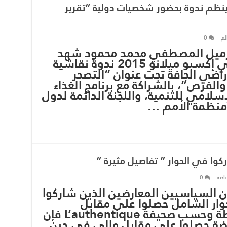
 ينظم ندوة بحضور شخصيات دولية “تقرير
لم
0
 الزميل المصطفي محمد محمود شهد
جناح دولة قطر المشارك في إكسبو ميلانو 2015 ندوة نقاشية
راضي الجافة تحت عنوان “التصحر
والفرص”، بالشراكة مع برنامج الغذاء
سلامي للتنمية، واللجنة الدائمة لدول
ومنظمة الأمم …
كوا في الحوار ” تفاصيل مثيرة “
ياضة
0
لسياسيين المعارضين الذين شاركوا
وار الشامل حصلوا على مقابل
لمشاركتهم من قبل السلطة وحسب صحيفة L’authentique فإن
ضة حصلوا على مقابل مالي في حين