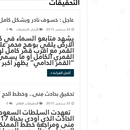
التحقيقات
عاجل : خسوف نادر وبشكل كامل ل
26 سبتمبر, 2015
الأخبار
,
التحقيقات
0
يشهد متابعو السماء في كل 
الأرض يلقي بوهج محمر على
القمر مع اقرب قمر كامل له
القمري الكامل أو ما يسمى
“القمر الدامي” يظهر أكبر 
أكمل القراءة »
تحقيق بحادث مِنى.. وخطط الحج “
25 سبتمبر, 2015
التحقيقات
,
العالم
0
تعهدت السلطات السعودية
مِنى ومراجعة خطط المملكة