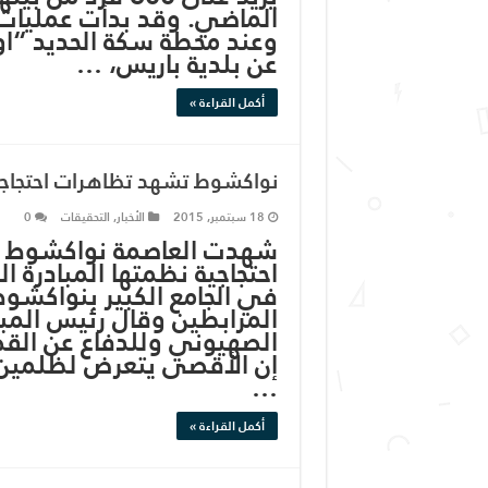
وعند محطة سكة الحديد “اوس
عن بلدية باريس، …
أكمل القراءة »
نواكشوط تشهد تظاهرات احتجاج
18 سبتمبر, 2015
الأخبار
,
التحقيقات
0
شهدت العاصمة نواكشوط بع
احتجاجية نظمتها المبادرة ا
في الجامع الكبير بنواكشو
المرابطين وقال رئيس المبا
الصهيوني وللدفاع عن القضاي
إن الأقصى يتعرض لظلمين 
…
أكمل القراءة »