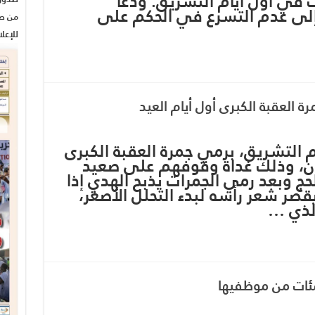
 في أول أيام التشريق. ودعا
 إلى عدم التسرع في الحكم على
من صح
للإعل
 العقبة الكبرى أول أيام العيد
يام التشريق، برمي جمرة العقبة الكبرى
ان، وذلك غداة وقوفهم على صعيد
حج وبعد رمي الجمرات يذبح الهدي إذا
قصر شعر رأسه لبدء التحلل الأصغر،
الذي …
مئات من موظفيها