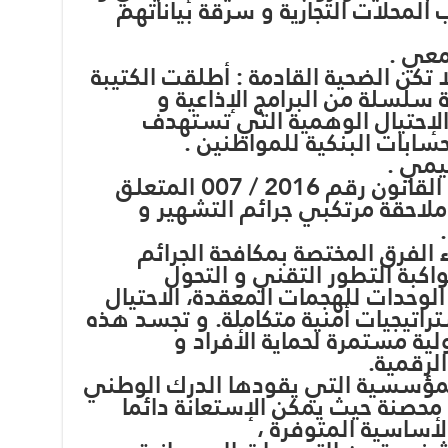
ب المحلات التجارية و سرقة بياناتهم
 تكن الضحية القادمة : أطلقت الكتيبة
ة سلسلة من البرامج الإذاعية و
 الإحتيال الوهمية التي تستهدف
ابات البنكية للمواطنين .
_ تعمل هذه الوحدات وفق القانون رقم 2016 / 007 المتعلق
 ملاحقة مرتكبي جرائم التشهير و
 الفرق المختصة بمكافحة الجرائم
اكبة التطور التقني و التحول
وحدات للهجمات المعقدة، الاحتيال
تراتيجيات أمنية متكاملة. و تجسد هذه
ية مستمرة لحماية الأفراد و
لرقمية.
لمؤسسية التي يقودها الدرك الوطني
محصنة حيث يمكن الإستعانة دائما
لأساسية المتوفرة ،