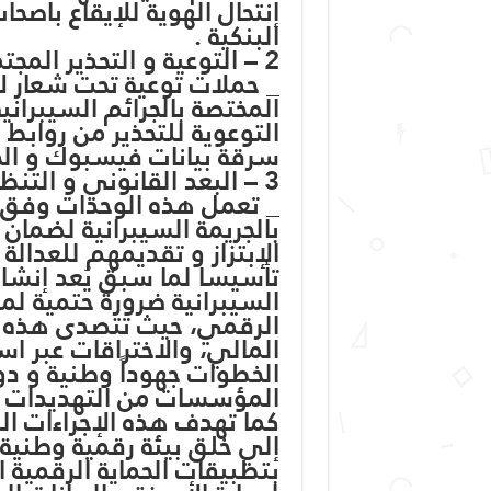
إنتحال الهوية للإيقاع بأصحا
البنكية .
2 – التوعية و التحذير المجتمعي .
_ حملات توعية تحت شعار لا
المختصة بالجرائم السيبراني
التوعوية للتحذير من روابط
سرقة بيانات فيسبوك و الحس
3 – البعد القانوني و التنظيمي .
بالجريمة السيبرانية لضمان
الإبتزاز و تقديمهم للعدالة .
تأسيسا لما سبق يُعد إنشاء
السيبرانية ضرورة حتمية لمو
الرقمي، حيث تتصدى هذه ال
المالي، والاختراقات عبر اس
الخطوات جهوداً وطنية و دول
المؤسسات من التهديدات ا
كما تهدف هذه الإجراءات ا
إلي خلق بيئة رقمية وطنية 
بتطبيقات الحماية الرقمية ا