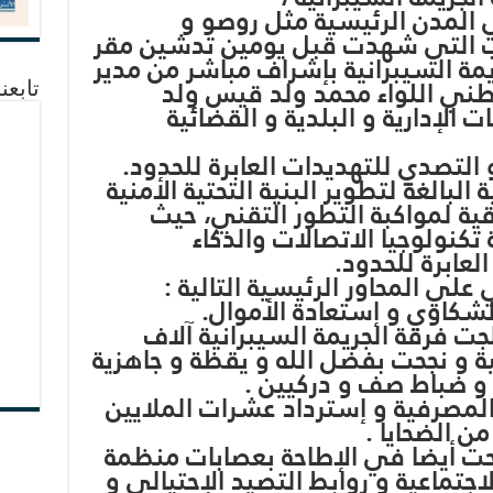
 المدن الرئيسية مثل روصو و
يب التي شهدت قبل يومين تدشين مقر
يمة السيبرانية بإشراف مباشر من مدير
وطني اللواء محمد ولد قيس ولد
تابعن
الإدارية و البلدية و القضائية
 التصدي للتهديدات العابرة للحدود.
لبالغة لتطوير البنية التحتية الأمنية
قية لمواكبة التطور التقني، حيث
كنولوجيا الاتصالات والذكاء
لعابرة للحدود.
علي المحاور الرئيسية التالية :
جت فرقة الجريمة السيبرانية آلاف
و نجحت بفضل الله و يقظة و جاهزية
و ضباط صف و دركيين .
لمصرفية و إسترداد عشرات الملايين
من الضحايا .
حت أيضا في الإطاحة بعصابات منظمة
جتماعية و روابط التصيد الإحتيالي و