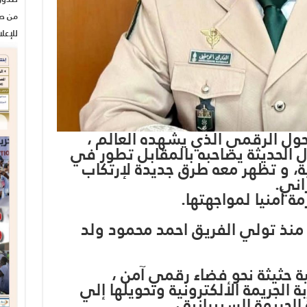
من صح
للإعل
ول الرقمي الذي يشهده العالم ،
ل الحديثة يصاحبه بالمقابل تطور في
ية، و تظهر معه طرق جديدة لإرتكاب
اني.
مة أمنيا لمواجهتها.
نذ تولي الفريق احمد محمود ولد
ة حثيثة نحو فضاء رقمي آمن ،
 الجريمة الألكترونية وتحويلها إلي
جريمة السيبرانية ،