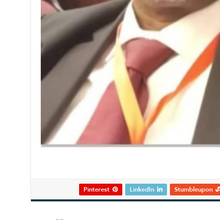
Pinterest
LinkedIn
Stumbleupon