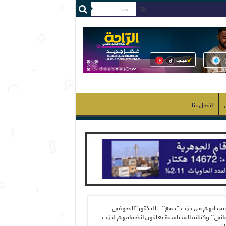
اتصل بنا
نسحابهم من حزب “جمع”.. الدكتور”الصوفي
اني” وكتلته السياسية يعلنون انضمامهم لحزب