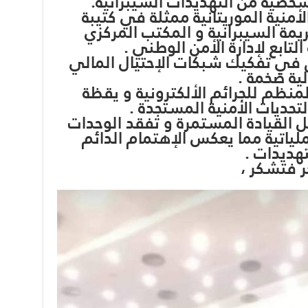
الشخصية من التهديدات السيبرانية.
نية الموريتانية ممثلة في كتيبة
يمة السيبرانية و المكتب المركزي
التابع لإدارة الأمن الوطني .
ق في تفكيك شبكات الإحتيال المالي
لية ضخمة .
لمنظم للجرائم الألكترونية و يقظة
حديات الأمنية المستجدة .
 القيادة المستمرة و تفقد الوحدات
عملياتية مما يعكس الإهتمام الدائم
هديدات .
ر فتشكر ،