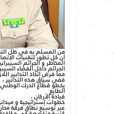
من المسلم به في ظل التح
أن كل تطور لتقنيات الإتصا
المخاطر و الجرائم السيبران
الجرائم داخل الفضاء السيبر
مما فرض إتخاذ التدابير اللاز
ففي سياق هذه التدابير ،
يخطو قطاع الدرك الوطني م
الطايع
قيادة الأركان ،
خطوات إستراتيجية و ميداني
عبر توسيع نطاق فرقة محاربة
كتيبة متخصصة في مكافحة ال