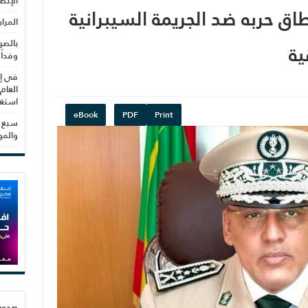
الإنص
ق حربه ضد الجريمة السيبرانية
المرا
بالصو
ية
وفداً
في إط
العام
استغلال 3279 هكتا
eBook
PDF
Print
سبع س
والم