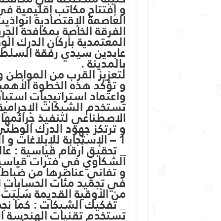
و إفتتاح مكاتب إقليمية في
العاصمة الإقتصادية انواذ
الفرقة الخاصة بمكافحة الجر
المعتمدية بأركان الدرك ال
عابدين سيدي رفقة السلطات 
بالمدينة .
لتعزيز القرب من المواطن و
و تؤكد هذه الخطوة الأهمية ا
واعتماد استراتيجيات استبا
تستخدم الشبكات الإجرامية ت
الاصطناعي لتنفيذ جرائمها ا
و ترتكز جهود الدرك الوطني 
1 – الإستجابة للإبلاغات و الشكاوي و إستعادة الأموال.
_ تحقيق أرقام قياسية : عال
الشكاوي في فترات قياسية 
و تفاني عناصرها من ضباط 
في تجميد مئات الحسابات ا
من الأوقية القديمة سُلِبٓتْ 
_ تفكيك الشبكات : كما نج
تستخدم تقنيات الهندسة الا