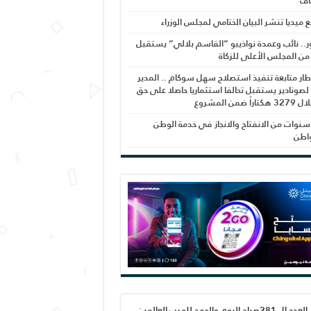
اف
بع ميديا تنشر البيان الختامي لمجلس الوزراء
ر.. نائب وعمدة نواذيبو “القاسم بلالي” يستقبل
 من المجلس الأعلى للزكاة
ار متابعة تنفيذ استصلاح سهل سوكام .. المدير
 لصونادير يستقبل تحالفا استثماريا حاصلا على حق
راً ضمن المشروع
نوات من الانفتاح والانجاز في خدمة الوطن
واطن
صدور العدد ال 281صباح اليوم والحمد لله رب العالمين،