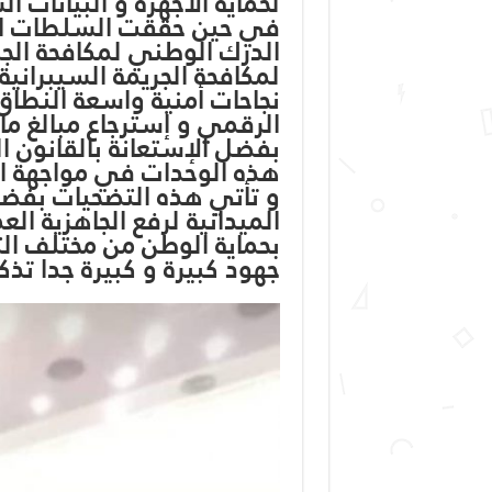
لحماية الأجهزة و البيانات 
في حين حققت السلطات الأم
الدرك الوطني لمكافحة الجر
لمكافحة الجريمة السيبرانية 
نجاحات أمنية واسعة النطا
الرقمي و إسترجاع مبالغ ما
بفضل الإستعانة بالقانون ا
هذه الوحدات في مواجهة الت
و تأتي هذه التضحيات بفضل
الميدانية لرفع الجاهزية ال
بحماية الوطن من مختلف الت
جهود كبيرة و كبيرة جدا تذك