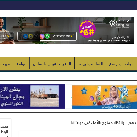
حوادث ومجتمع
الثقافة والرياضة
المغرب العربي والساحل
مواقع
من نح
ادهم.. وانتظار ممزوج بالأمل في موريتانيا
تعيين
الوطن