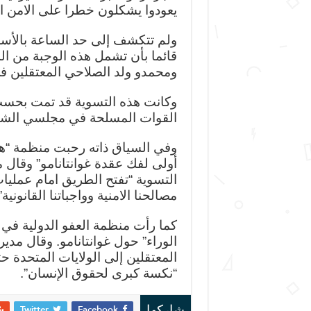
يعودوا يشكلون خطرا على الامن القومي، 
ولم تتكشف إلى حد الساعة بالأسماء
قائما بأن تشمل هذه الوجبة من ال
ومحمدو ولد الصلاحي المعتقلين في 
وكانت هذه التسوية قد تمت بحسب لي
القوات المسلحة في مجلسي الشيو
وفي السياق ذاته رحبت منظمة “
أولى لفك عقدة غوانتانامو” وقال 
التسوية “تفتح الطريق امام عمليات
مصالحنا الامنية وواجباتنا القانونية”
كما رأت منظمة العفو الدولية في 
الوراء” حول غوانتانامو. وقال مدي
المعتقلين إلى الولايات المتحدة 
“نكسة كبرى لحقوق الإنسان”.
Twitter
Facebook