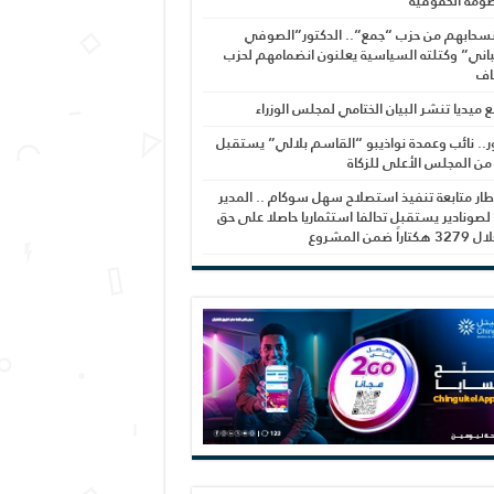
ومة الحقوقية
نسحابهم من حزب “جمع”.. الدكتور”الصوفي
اني” وكتلته السياسية يعلنون انضمامهم لحزب
اف
بع ميديا تنشر البيان الختامي لمجلس الوزراء
ر.. نائب وعمدة نواذيبو “القاسم بلالي” يستقبل
 من المجلس الأعلى للزكاة
ار متابعة تنفيذ استصلاح سهل سوكام .. المدير
 لصونادير يستقبل تحالفا استثماريا حاصلا على حق
راً ضمن المشروع