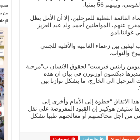
وبينهم 56 يمنيا.
من صح
 القائمة الفعلية للمرحلين، إلا أن الأمل يظل
للإعل
مفرج عنهم، المواطنين أحمد ولد عبد العزيز
غوانتانامو.
فين بين زعماء الغالبية والأقلية للجنتي
خ والنواب.
هيومن رايتس فيرست” لحقوق الانسان ب”مرحلة
مديرها ديكسون اوزبورن في بيان ان هذه
 الترحيل الى الخارج، ما يشكل توازنا بين
.
هذا الاتفاق “خطوة إلى الأمام وأخرى إلى
رها ستيفن هوكينز إن القيود المفروضة على نقل
حتى من اجل محاكمتهم أو معالجتهم طبيا تشكل
Pinterest
LinkedIn
Stumbleupon