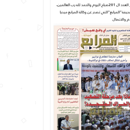
صدور العدد ال 281صباح اليوم والحمد لله رب العالمين،
يفة"المرابع"التي تصدر عن وكالة المرابع ميديا
ام والاتصال