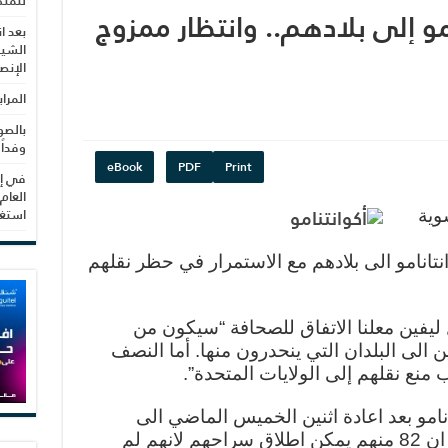
للمنظ
مو إلى بلادهم.. وانتظار ممزوج
بعد ا
الشيب
الإنص
المرا
بالصو
وفداً
eBook
PDF
Print
في إط
العام
استغلال 3279 هكتا
وية
انامو الى بلادهم مع الاستمرار في حظر نقلهم
ليفين معلنا الاتفاق للصحافة “سيكون من
الى البلدان التي ينحدرون منها. أما النصف
منع نقلهم إلى الولايات المتحدة”.
ا في غوانتانامو بعد اعادة اثنين الخميس الماضي الى
الجزائر. واعتبرت الادارة الاميركية ان 82 منهم يمكن اطلاق سراحهم لانهم لم