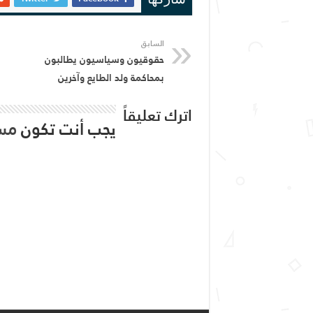
شاركها
السابق
حقوقيون وسياسيون يطالبون
بمحاكمة ولد الطايع وآخرين
اترك تعليقاً
يجب أنت تكون
مس