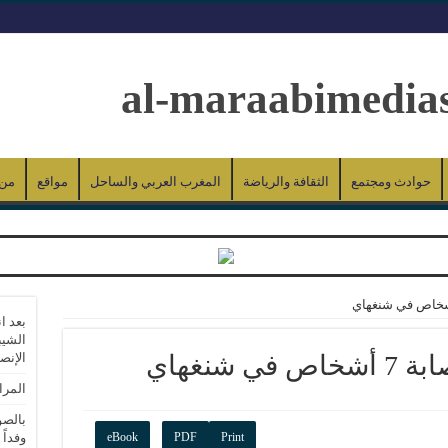
حوادث ومجتمع
الثقافة والرياضة
المغرب العربي والساحل
مواقع
من 
بعد ا
الشيب
 شنغهاي
الإنص
المرا
بالصو
Print
PDF
eBook
وفداً