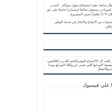
ار متابعة تنفيذ استصلاح سهل سوكام .. المدير
 لصونادير يستقبل تحالفا استثماريا حاصلا على حق
ً ضمن المشروع
نوات من الانفتاح والانجاز في خدمة الوطن
واطن
صدور العدد ال 281صباح اليوم والحمد لله رب العالمين،
يفة"المرابع"التي تصدر عن وكالة المرابع ميديا
ام والاتصال
نا على فيسبوك