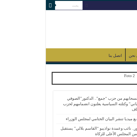
نحن
اتصل بنا
نسحابهم من حزب “جمع”.. الدكتور”الصوفي
اني” وكتلته السياسية يعلنون انضمامهم لحزب
اف
بع ميديا تنشر البيان الختامي لمجلس الوزراء
ر.. نائب وعمدة نواذيبو “القاسم بلالي” يستقبل
 من المجلس الأعلى للزكاة