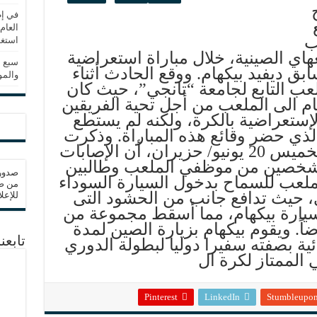
في إط
العام
ب
استغلال 3279 هكتارا
اي الصينية، خلال مباراة استعراضية
سبع س
ابق ديفيد بيكهام. ووقع الحادث أثناء
والم
لعب التابع لجامعة “تانجي”، حيث كان
م الى الملعب من أجل تحية الفريقين
إستعراضية بالكرة، ولكنه لم يستطع
لذي حضر وقائع هذه المباراة. وذكرت
تقارير صحفية صينية يوم الخميس 20 يونيو/ حزيران، أن الإصابات
طة وشخصين من موظفي الملعب وطالبين
ملعب للسماح بدخول السيارة السوداء
من صح
ي، حيث تدافع جانب من الحشود التى
للإعل
 سيارة بيكهام، مما أسقط مجموعة من
ً. ويقوم بيكهام بزيارة الصين لمدة
تابع
ية بصفته سفيرا دوليا لبطولة الدوري
 الممتاز لكرة ال
Pinterest
LinkedIn
Stumbleupo