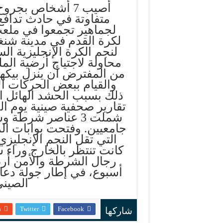
أصيب 7 أشخاص بجروح
متفاوتة في حادث تدافع
لجماهير تجمعوا في ملع
لكرة القدم في مدينة شنغه
لنجم الكرة الإنجليزية الس
محاولة لاجتياح أرضية الم
من المفترض أن ينزل بيكها
والقيام ببعض الحركات ال
ذلك بسبب الحشد الهائل ا
شملت 3 عناصر شر
جامعيين. وفتحت بوابات ال
التي تقل النجم الإنجليز
كانت تنتظر بالخارج وراء
رجال الشرطة والأمن أرضا
أسبوع، في إطار جولة دعائ
الصيني
n
Twitter
Facebook
شاركها